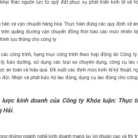
khai thác nguồn lực từ quỹ đất phục vụ phát triển kinh tế xã hộ
 tiện và vận chuyển hàng hóa. Thực hiện đúng các quy định về an
 trên quãng đường vận chuyển đồng thời báo cáo mức nhiên li
rình lưu thông cho công ty.
n các công trình, hạng mục công trình theo hợp đồng do Công ty 
 lý, bảo dưỡng, sử dụng các loại xe chuyên dụng, công cụ lao 
c an toàn và hiệu quả. Đề xuất các định mức kinh tế kỹ thuật, n
ủa đội. Nhận và phát bảo hộ lao động, dụng cụ lao động cho công
 lược kinh doanh của Công ty Khóa luận: Thực t
 Hải.
ong những ngành nghề kinh doanh mang lại lợi nhuận cao và thị t