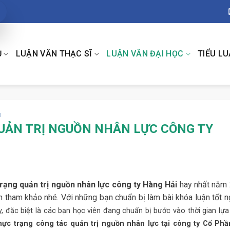
Ụ
LUẬN VĂN THẠC SĨ
LUẬN VĂN ĐẠI HỌC
TIỂU L
H
UẢN TRỊ NGUỒN NHÂN LỰC CÔNG TY
trạng quản trị nguồn nhân lực công ty Hàng Hải
hay nhất năm
 tham khảo nhé. Với những bạn chuẩn bị làm bài khóa luận tốt n
y, đặc biệt là các bạn học viên đang chuẩn bị bước vào thời gian lự
hực trạng công tác quản trị nguồn nhân lực tại công ty Cổ Phầ