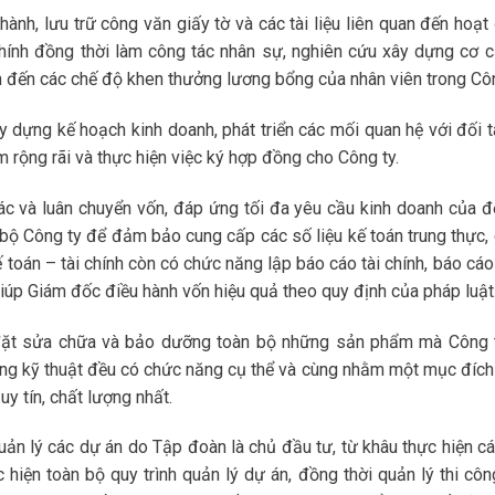
hành, lưu trữ công văn giấy tờ và các tài liệu liên quan đến hoạt
hính đồng thời làm công tác nhân sự, nghiên cứu xây dựng cơ c
n đến các chế độ khen thưởng lương bổng của nhân viên trong Côn
dựng kế hoạch kinh doanh, phát triển các mối quan hệ với đối t
m rộng rãi và thực hiện việc ký hợp đồng cho Công ty.
ác và luân chuyển vốn, đáp ứng tối đa yêu cầu kinh doanh của đơ
i bộ Công ty để đảm bảo cung cấp các số liệu kế toán trung thực, 
toán – tài chính còn có chức năng lập báo cáo tài chính, báo cáo 
iúp Giám đốc điều hành vốn hiệu quả theo quy định của pháp luật
p đặt sửa chữa và bảo dưỡng toàn bộ những sản phẩm mà Công 
ng kỹ thuật đều có chức năng cụ thể và cùng nhằm một mục đíc
 tín, chất lượng nhất.
quản lý các dự án do Tập đoàn là chủ đầu tư, từ khâu thực hiện cá
 hiện toàn bộ quy trình quản lý dự án, đồng thời quản lý thi côn