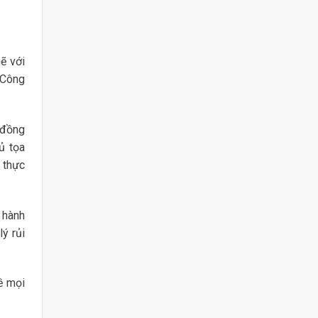
ẽ với
 Công
 đồng
hủ tọa
 thực
 hành
lý rủi
ề mọi