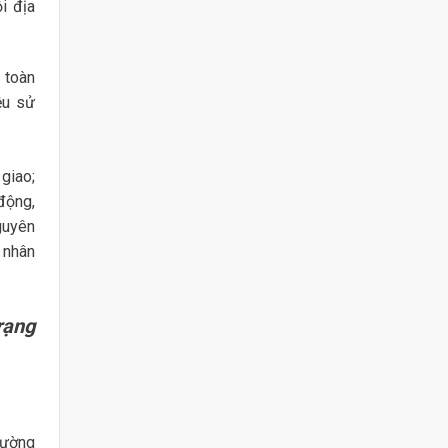
i địa
 toàn
ệu sử
giao;
động,
guyên
 nhân
rạng
rường