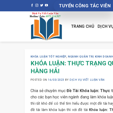
Skip
TUYỂN CÔNG TÁC VIÊN
to
content
TRANG CHỦ
DỊCH V
KHÓA LUẬN TỐT NGHIỆP
,
NGÀNH QUẢN TRỊ KINH DOAN
KHÓA LUẬN: THỰC TRẠNG Q
HÀNG HẢI
POSTED ON
16/03/2023
BY
DỊCH VỤ VIẾT LUẬN VĂN
Chia sẻ chuyên mục
Đề Tài Khóa luận: Thực 
cho các bạn học viên ngành đang làm khóa luận
thì rất khó để có thể tìm hiểu được một đề tài ha
đề tài làm khóa luận thì với đề tài
Khóa luận: T