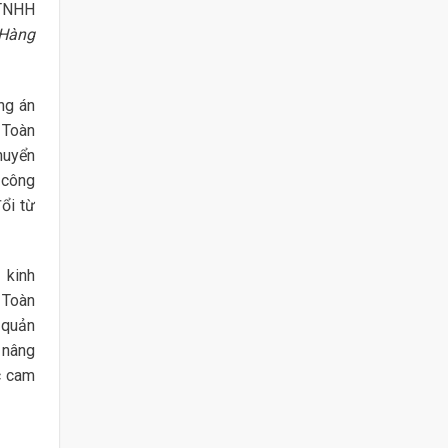
 TNHH
 Hàng
ng án
 Toàn
huyển
 công
ổi từ
 kinh
 Toàn
 quản
ộ nâng
c cam