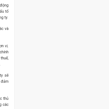
 động
ấu tổ
g ty.
ác và
n vị.
chính
thuế,
.
ty sẽ
h đảm
c thủ
g các