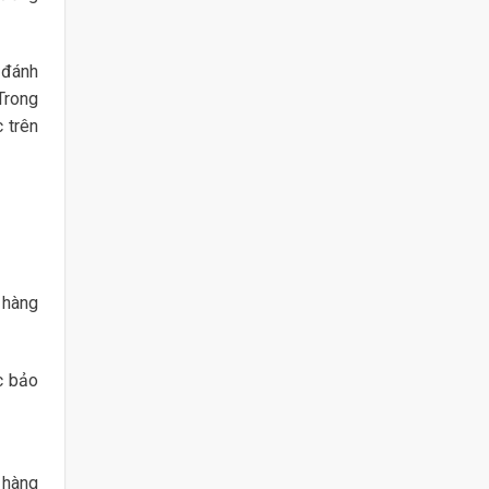
 đánh
Trong
 trên
 hàng
c bảo
g hàng