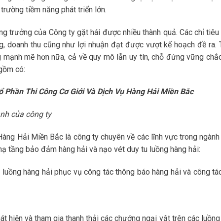
trường tiềm năng phát triển lớn.
ăng trưởng của Công ty gặt hái được nhiều thành quả. Các chỉ tiêu
g, doanh thu cũng như lợi nhuận đạt được vượt kế hoạch đề ra. 
ộng mạnh mẽ hơn nữa, cả về quy mô lẫn uy tín, chỗ đứng vững chắc
 gồm có:
ổ Phần Thi Công Cơ Giới Và Dịch Vụ Hàng Hải Miền Bắc
nh của công ty
àng Hải Miền Bắc là công ty chuyên về các lĩnh vực trong ngành
 hạ tầng bảo đảm hàng hải và nạo vét duy tu luồng hàng hải:
c luồng hàng hải phục vụ công tác thông báo hàng hải và công tá
át hiện và tham gia thanh thải các chướng ngại vật trên các luồn