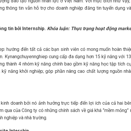
lượng đào tạo nguồn nhân lực ở Việt Nam. Với mục đích như vậy,
ổng thông tin vẫn hỗ trợ cho doanh nghiệp đăng tin tuyển dụng và
ông tin bởi
Internship.
Khóa luận: Thực trạng hoạt động marke
p: hướng đến tất cả các bạn sinh viên có mong muốn hoàn thiệ
hơn. Kynangchuyennghiep cung cấp đa dạng hơn 15 kỹ năng với 13
ống thành 4 nhóm kỹ năng chính bao gồm kỹ năng học tập tích cự
 kỹ năng khởi nghiệp; góp phần nâng cao chất lượng nguồn nhâ
 kinh doanh bởi nó ảnh hưởng trực tiếp đến lợi ích của cả hai bên
năm qua của Công ty có những chính sách về giá khá ”mềm mỏng”
nh nghiệp và nhà trường.
ite Intership.