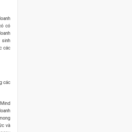
doanh
có có
doanh
 sinh
c các
g các
 Mind
 doanh
 mong
ức và