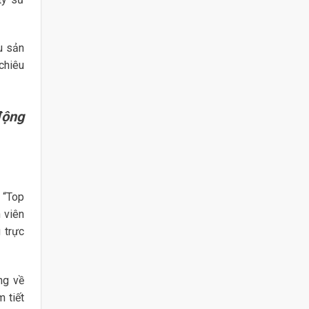
u sản
chiêu
động
 “Top
 viên
 trực
ng về
 tiết