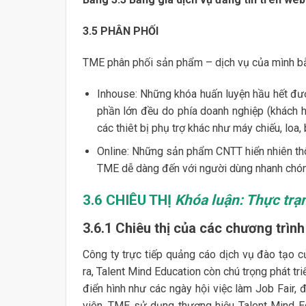
3.5
PHÂN PHỐI
TME phân phối sản phẩm – dịch vụ của mình bằ
Inhouse: Những khóa huấn luyện hầu hết được 
phần lớn đều do phía doanh nghiệp (khách hà
các thiêt bị phụ trợ khác như máy chiếu, loa,
Online: Những sản phẩm CNTT hiển nhiên thô
TME dễ dàng đến với người dùng nhanh chóng, 
3.6
CHIÊU THỊ
Khóa luận: Thực trạ
3.6.1 Chiêu thị của các chương trìn
Công ty trực tiếp quảng cáo dịch vụ đào tạo 
ra, Talent Mind Education còn chú trọng phát tr
điển hình như các ngày hội việc làm Job Fair,
viên, TME sử dụng thương hiệu Talent Mind Ed