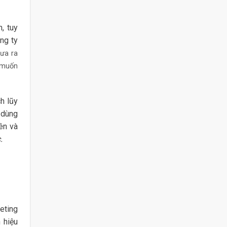
, tuy
ng ty
đưa ra
 muốn
h lũy
 dùng
ên và
.
eting
 hiệu