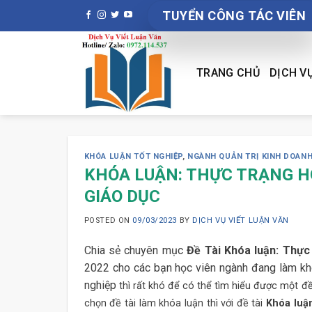
Skip
TUYỂN CÔNG TÁC VIÊN
to
content
TRANG CHỦ
DỊCH V
KHÓA LUẬN TỐT NGHIỆP
,
NGÀNH QUẢN TRỊ KINH DOAN
KHÓA LUẬN: THỰC TRẠNG H
GIÁO DỤC
POSTED ON
09/03/2023
BY
DỊCH VỤ VIẾT LUẬN VĂN
Chia sẻ chuyên mục
Đề Tài Khóa luận: Thực
2022 cho các bạn học viên ngành đang làm khó
nghiệp
thì rất khó để có thể tìm hiểu được một đề 
chọn đề tài làm khóa luận thì với đề tài
Khóa luận