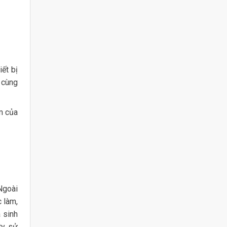
iết bị
 cùng
m của
Ngoài
c làm,
 sinh
ty sử