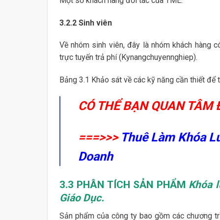
Một số khách hàng đối tác của TME:
3.2.2
Sinh viên
Về nhóm sinh viên, đây là nhóm khách hàng có
trực tuyến trả phí (Kynangchuyennghiep).
Bảng 3.1 Khảo sát về các kỹ năng cần thiết để t
CÓ THỂ BẠN QUAN TÂM 
===>>>
Thuê Làm Khóa Lu
Doanh
3.3
PHÂN TÍCH SẢN PHẨM
Khóa l
Giáo Dục.
Sản phẩm của công ty bao gồm các chương trì