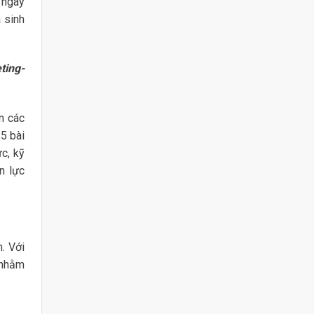
 ngay
 sinh
ting-
n các
5 bài
c, kỹ
n lực
. Với
 nhằm