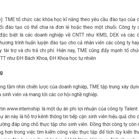
e): TME tổ chức các khóa học kĩ năng theo yêu cầu đào tạo của 
ổi đào tạo có thể chia ra đơn lẻ hoặc theo một chuỗi. Công ty 
p, đặc biệt là các doanh nghiệp về CNTT như KMS, DEK và các 
ương trình huấn luyện đào tạo cho cả nhân viên các công ty hay
 tài trợ và chi trả chi phí. Hiện nay, TME cũng đẩy mạnh tổ chứ
CNTT như ĐH Bách Khoa, ĐH Khoa học tự nhiên
ng
rong tầm nhìn chiến lược của doanh nghiệp, TME tập trung xây dựn
inh viên và mang tới các cơ hội nghề nghiệp.
 tin www.internship là một dự án phi lợi nhuận của công ty Talent
ự án này là hỗ trợ kênh thông tin tiếp cận sinh viên hiệu quả cho
 trường đáp ứng chỗ thực tập cho sinh viên. Đồng thời công ty còn
 hơn trong việc tìm kiếm công việc thực tập để tích lũy kiến th