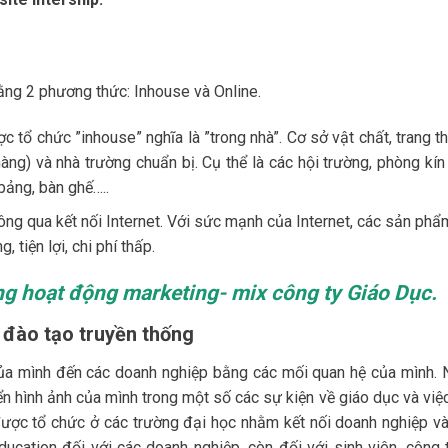
ng 2 phương thức: Inhouse và Online.
tổ chức ”inhouse” nghĩa là ”trong nhà”. Cơ sở vật chất, trang th
ng) và nhà trường chuẩn bị. Cụ thể là các hội trường, phòng kín
 bảng, bàn ghế…..
ng qua kết nối Internet. Với sức mạnh của Internet, các sản phẩ
tiện lợi, chi phí thấp.
ng hoạt động marketing- mix công ty Giáo Dục.
h đào tạo truyền thống
của mình đến các doanh nghiệp bằng các mối quan hệ của mình. 
iển hình ảnh của mình trong một số các sự kiện về giáo dục và việ
 được tổ chức ở các trường đại học nhằm kết nối doanh nghiệp và
ucation đối với các doanh nghiệp, còn đối với sinh viên, công 