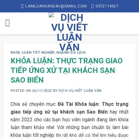
Skip
LAMLUANVAN24H@GMAIL.COM
0972114537
to
content
KHÓA LUẬN TỐT NGHIỆP
,
NGÀNH DU LỊCH
KHÓA LUẬN: THỰC TRẠNG GIAO
TIẾP ỨNG XỬ TẠI KHÁCH SẠN
SAO BIỂN
POSTED ON
26/11/2022
BY
DỊCH VỤ VIẾT LUẬN VĂN
Chia sẻ chuyên mục
Đề Tài Khóa luận: Thực trạng
giao tiếp ứng xử tại khách sạn Sao Biển
hay nhất
năm 2022 cho các bạn học viên ngành đang làm khóa
luận tham khảo nhé. Với những bạn chuẩn bị làm bài
khóa luận tốt nghiệp
thì rất khó để có thể tìm hiểu được