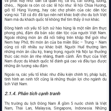
và phát huy như: dân ca quan họ, ca trù, cải lương, tuồng,
chèo,… Ngoài ra còn có các lễ hội như: lễ hội Chùa Hương,
giỗ tổ Hùng Vương,…hay các chợ phiên của các dân tộc
vùng núi. Tất cả đó đã tạo nên nét khác biệt cho du lịch Việt
Nam mà du khách quốc tế không thể tìm thấy ở nơi khác.
Đồng hành với yếu tố lịch sử hào hùng là một nền ẩm thực
phong phú, đậm đà bản sắc dân tộc của người Việt Nam.
Ngoài những món ăn đã nổi tiếng trên khắp thế giới như
Nem hay Phở, thì món ăn của ba miền Bắc – Trung – Nam
cũng có rất nhiều sự khác biệt. Người Huế thường làm
những món ăn cầu kỳ, trang trọng; người Hà Nội lại thưởng
thức các món ăn nhẹ nhàng, thanh cảnh. Ẩm thực của Việt
Nam được du khách quốc tế đánh giá cao và đều tạo được
những ấn tượng sâu đậm.
Ngoài ra, các yếu tố khác như điều kiện chính trị, pháp luật,
tình hình an ninh tốt cũng là những thuận lợi cho ngành du
lịch Việt Nam.
2.1.4.
Phân tích cạnh tranh
Thị trường du lịch Đông Nam Á gồm 5 nước chính là Việt
Nam, Thái Lan, Malaysia, Singapore, Indonesia. Những