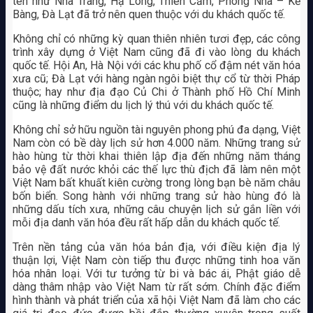
tên như Nha Trang, Hạ Long, Thiên Cầm, Phong Nha – Kẻ
Bàng, Đà Lạt đã trở nên quen thuộc với du khách quốc tế.
Không chỉ có những kỳ quan thiên nhiên tươi đẹp, các công
trình xây dựng ở Việt Nam cũng đã đi vào lòng du khách
quốc tế. Hội An, Hà Nội với các khu phố cổ đậm nét văn hóa
xưa cũ; Đà Lạt với hàng ngàn ngôi biệt thự cổ từ thời Pháp
thuộc; hay như địa đạo Củ Chi ở Thành phố Hồ Chí Minh
cũng là những điểm du lịch lý thú với du khách quốc tế.
Không chỉ sở hữu nguồn tài nguyên phong phú đa dạng, Việt
Nam còn có bề dày lịch sử hơn 4.000 năm. Những trang sử
hào hùng từ thời khai thiên lập địa đến những năm tháng
bảo vệ đất nước khỏi các thế lực thù địch đã làm nên một
Việt Nam bất khuất kiên cường trong lòng bạn bè năm châu
bốn biển. Song hành với những trang sử hào hùng đó là
những dấu tích xưa, những câu chuyện lịch sử gắn liền với
mỗi địa danh văn hóa đều rất hấp dẫn du khách quốc tế.
Trên nền tảng của văn hóa bản địa, với điều kiện địa lý
thuận lợi, Việt Nam còn tiếp thu được những tinh hoa văn
hóa nhân loại. Với tư tưởng từ bi và bác ái, Phật giáo dễ
dàng thâm nhập vào Việt Nam từ rất sớm. Chính đặc điểm
hình thành và phát triển của xã hội Việt Nam đã làm cho các