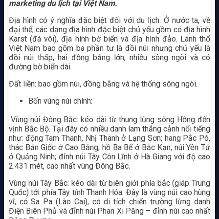
marketing du lịch tại Việt Nam.
Địa hình có ý nghĩa đặc biệt đối với du lịch. Ở nước ta, về
đại thể, các dạng địa hình đặc biệt chủ yếu gồm có địa hình
Karst (đá vôi), địa hình bờ biển và địa hình đảo. Lãnh thổ
Việt Nam bao gồm ba phần tư là đồi núi nhưng chủ yếu là
đồi núi thấp, hai đồng bằng lớn, nhiều sông ngòi và có
đường bờ biển dài.
Đất liền: bao gồm núi, đồng bằng và hệ thống sông ngòi.
Bốn vùng núi chính:
Vùng núi Đông Bắc: kéo dài từ thung lũng sông Hồng đến
vịnh Bắc Bộ. Tại đây có nhiều danh lam thắng cảnh nổi tiếng
như: động Tam Thanh, Nhị Thanh ở Lạng Sơn; hang Pắc Pó,
thác Bản Giốc ở Cao Bằng; hồ Ba Bể ở Bắc Kạn; núi Yên Tử
ở Quảng Ninh; đỉnh núi Tây Côn Lĩnh ở Hà Giang với độ cao
2.431 mét, cao nhất vùng Đông Bắc.
Vùng núi Tây Bắc: kéo dài từ biên giới phía bắc (giáp Trung
Quốc) tới phía Tây tỉnh Thanh Hóa. Đây là vùng núi cao hùng
vĩ, có Sa Pa (Lào Cai), có di tích chiến trường lừng danh
Điện Biên Phủ và đỉnh núi Phan Xi Păng – đỉnh núi cao nhất