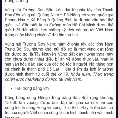
Đông Dương.
Vùng núi Trường Sơn Bắc: kéo dài từ phía tây tỉnh Thanh
Hóa đến vùng núi Quảng Nam – Đà Nẵng, có vườn quốc gia
Phong Nha – Kẻ Bàng ở Quảng Bình là di sản văn hóa thế
giới,… và đặc biệt là có đường mòn Hồ Chí Minh được thế
giới biết đến nhiều bởi những kỳ tích của người Việt Nam
trong cuộc kháng chiến vĩ đại lần thứ hai.
Vùng núi Trường Sơn Nam: nằm ở phía tây các tỉnh Nam
Trung Bộ. Sau những khối núi đồ sộ là một vùng đất rộng
lớn được gọi là Tây Nguyên. Vùng đất đầy huyền thoại này
còn chưa đựng nhiều điều bí ẩn về động thực vật, nhất là
nền văn hóa đặc sắc của các bộ tộc ít người. Nổi tiếng hơn
cả chính là thành phố Đà Lạt – địa điểm du lịch lý tưởng
được hình thành từ cuối thế kỷ 19.
Khóa luận: Thực trạng
chiến lược marketing du lịch tại Việt Nam.
Hai đồng bằng lớn:
Đồng bằng sông Hồng (đồng bằng Bắc Bộ): rộng khoảng
15.000 km vuông, được bồi đắp bởi phù sa của hai con
sông lớn là sông Hồng và sông Thái Bình. Đây là địa bàn cư
trú của người Việt cổ và cũng là nơi hình thành nền văn minh
lúa nước.