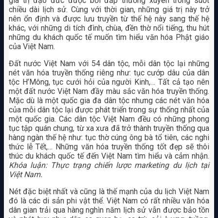
giá trị đạo đức được bồi đắp thường xuyên trong suốt
chiều dài lịch sử. Cùng với thời gian, những giá trị này trở
nên ổn định và được lưu truyền từ thế hệ này sang thế hệ
khác, với những di tích đình, chùa, đền thờ nổi tiếng, thu hút
những du khách quốc tế muốn tìm hiểu văn hóa Phật giáo
của Việt Nam.
Đất nước Việt Nam với 54 dân tộc, mỗi dân tộc lại những
nét văn hóa truyền thống riêng như: tục cướp dâu của dân
tộc H’Mông, tục cưới hỏi của người Kinh,… Tất cả tạo nên
một đất nước Việt Nam đầy màu sắc văn hóa truyền thống.
Mặc dù là một quốc gia đa dân tộc nhưng các nét văn hóa
của mỗi dân tộc lại được phát triển trong sự thống nhất của
một quốc gia. Các dân tộc Việt Nam đều có những phong
tục tập quán chung, từ xa xưa đã trở thành truyền thống qua
hàng ngàn thế hệ như: tục thờ cúng ông bà tổ tiên, các nghi
thức lễ Tết,… Những văn hóa truyền thống tốt đẹp sẽ thôi
thúc du khách quốc tế đến Việt Nam tìm hiểu và cảm nhận.
Khóa luận: Thực trạng chiến lược marketing du lịch tại
Việt Nam.
Nét đặc biệt nhất và cũng là thế mạnh của du lịch Việt Nam
đó là các di sản phi vật thể. Việt Nam có rất nhiều văn hóa
dân gian trải qua hàng nghìn năm lịch sử vẫn được bảo tồn