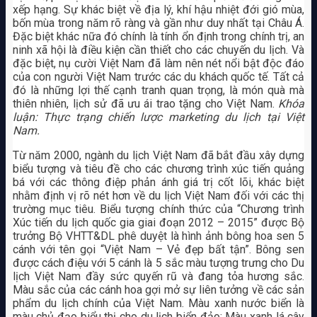
xếp hạng. Sự khác biệt về địa lý, khí hậu nhiệt đới gió mùa,
bốn mùa trong năm rõ ràng và gần như duy nhất tại Châu Á.
Đặc biệt khác nữa đó chính là tính ổn định trong chính trị, an
ninh xã hội là điều kiện cần thiết cho các chuyến du lịch. Và
đặc biệt, nụ cười Việt Nam đã làm nên nét nổi bật độc đáo
của con người Việt Nam trước các du khách quốc tế. Tất cả
đó là những lợi thế cạnh tranh quan trọng, là món quà mà
thiên nhiên, lịch sử đã ưu ái trao tặng cho Việt Nam.
Khóa
luận: Thực trạng chiến lược marketing du lịch tại Việt
Nam.
Từ năm 2000, ngành du lịch Việt Nam đã bắt đầu xây dựng
biểu tượng và tiêu đề cho các chương trình xúc tiến quảng
bá với các thông điệp phản ánh giá trị cốt lõi, khác biệt
nhằm định vị rõ nét hơn về du lịch Việt Nam đối với các thị
trường mục tiêu. Biểu tượng chính thức của “Chương trình
Xúc tiến du lịch quốc gia giai đoạn 2012 – 2015” được Bộ
trưởng Bộ VHTT&DL phê duyệt là hình ảnh bông hoa sen 5
cánh với tên gọi “Việt Nam – Vẻ đẹp bất tận”. Bông sen
được cách điệu với 5 cánh là 5 sắc màu tượng trưng cho Du
lịch Việt Nam đầy sức quyến rũ và đang tỏa hương sắc.
Màu sắc của các cánh hoa gợi mở sự liên tưởng về các sản
phẩm du lịch chính của Việt Nam. Màu xanh nước biển là
màu chủ đạo biểu thị cho du lịch biển đảo; Màu xanh lá cây