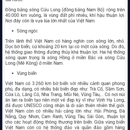
Đồng bằng sông Cửu Long (đồng bằng Nam Bộ): rộng trên
40.000 km vuông, là vùng đất phì nhiêu, khí hậu thuận lợi.
Nơi đây còn là vựa lúa lớn nhất của Việt Nam.
Sông ngòi:
Trên lãnh thổ Việt Nam có hàng nghìn con sông lớn, nhỏ.
Dọc bờ biển, cứ khoảng 20 km lại có một cửa sông. Do đó,
hệ thống giao thông đường thủy khá thuận lợi. Hai hệ thống
sông quan trọng là sông Hồng ở miền Bắc và sông Cửu
Long (Mê Kông) ở miền Nam.
Vùng biển
Việt Nam có 3.260 km bờ biển với nhiều cảnh quan phong
phú, đa dạng, có nhiều bãi biển đẹp như: Trà Cổ, Sầm Sơn,
Cửa Lò, Lăng Cô, Nha Trang, Mũi Né, Vũng Tàu,… Có nơi núi
ăn lan ra biển tạo nên một vẻ đẹp kỳ vĩ như Vịnh Hạ Long,
đã được UNESCO công nhận là di sản thiên nhiên thế giới.
Việt Nam còn có nhiều hải cảng lớn như: Hải Phòng, Đà
Nẵng, Quy Nhơn, Cam Ranh, Vũng Tàu, Sài Gòn,…thuận lợi
cho các hoạt động thông thương trên biển. Giữa vùng biển
Việt Nam còn có hệ thống đảo và quần đảo gồm hàng