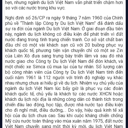
hẹn, nhưng ngành du lịch Việt Nam vẫn phát triển chậm hơn
so với các nước trong khu vực.
Nghị định số 26/CP ra ngày 9 tháng 7 năm 1960 của Chính
phủ về “Thành lập Công ty Du lịch Việt Nam” đã đánh dấu
sự ra đời của ngành Du lịch Việt Nam. Ở giai đoạn đầu tiên
này, ngành du lịch không có điều kiện để phát triển vì đất
nước đang trong tình trạng chiến tranh. Cơ sở vật chất ban
đầu chỉ có một vài khách sạn cũ với 20 buồng phục vụ
khách quốc tế, phương tiện vận chuyển chỉ có một xe Zin
của Liên Xô đưa sang trưng bày triển lãm và sau đó nhà
nước giao cho Công ty Du lịch Việt Nam để đón khách, và
một chiếc xe Simca cũ mua lại của tư nhân. Số lượng cán
bộ công nhân viên của Công ty Du lịch Việt Nam tính đến
cuối năm 1961 là 112 người với trình độ nghiệp vụ khác
nhau nhưng chưa ai hiểu gì về du lịch. Nhiệm vụ chủ yếu của
ngành du lịch Việt Nam lúc bấy giờ là phục vụ các đoàn
khách quốc tế, chủ yếu là khách từ các nước XHCN hoặc
khách du lịch nội địa là những công dân có thành tích trong
chiến đâu lao động, học tập, được nhà nước tạo điều kiện
cho đi nghỉ mát, điều dưỡng,… Do vậy, hiệu quả kinh tế xã
hội của du lịch chưa cao. Sau khi cuộc kháng chiến chống
Mỹ cứu nước toàn thắng vào mùa xuân năm 1975, đất nước
Việt Nam chuyển sang một thời kỳ mới, du lịch Việt Nam