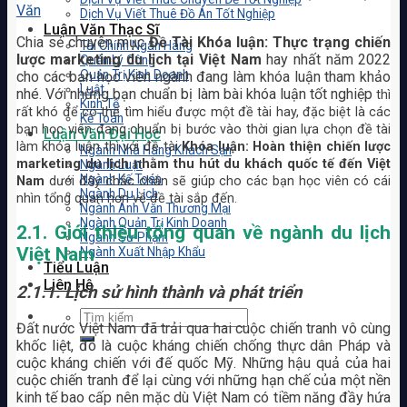
Văn
Dịch Vụ Viết Thuê Đồ Án Tốt Nghiệp
Luận Văn Thạc Sĩ
Chia sẻ chuyên mục
Đề Tài Khóa luận: Thực trạng chiến
Tài Chính Ngân Hàng
lược marketing du lịch tại Việt Nam
hay nhất năm 2022
Quản Lý Công
Quản Trị Kinh Doanh
cho các bạn học viên ngành đang làm khóa luận tham khảo
Luật
nhé. Với những bạn chuẩn bị làm bài khóa luận tốt nghiệp
thì
Kinh Tế
rất khó để có thể tìm hiểu được một đề tài hay, đặc biệt là các
Kế Toán
bạn học viên đang chuẩn bị bước vào thời gian lựa chọn đề tài
Luận Văn Đại Học
làm khóa luận thì với đề tài
Khóa luận: Hoàn thiện chiến lược
Ngành Nhà Hàng Khách Sạn
marketing du lịch nhằm thu hút du khách quốc tế đến Việt
Ngành Luật
Ngành Kế Toán
Nam
dưới đây chắc chắn sẽ giúp cho các bạn học viên có cái
Ngành Du Lịch
nhìn tổng quan hơn về đề tài sắp đến.
Ngành Anh Văn Thương Mại
Ngành Quản Trị Kinh Doanh
2.1.
Giới thiệu tổng quan về ngành du lịch
Ngành Sư Phạm
Việt Nam
Ngành Xuất Nhập Khẩu
Tiểu Luận
Liên Hệ
2.1.1.
Lịch sử hình thành và phát triển
Đất nước Việt Nam đã trải qua hai cuộc chiến tranh vô cùng
khốc liệt, đó là cuộc kháng chiến chống thực dân Pháp và
cuộc kháng chiến với đế quốc Mỹ. Những hậu quả của hai
cuộc chiến tranh để lại cùng với những hạn chế của một nền
kinh tế bao cấp nên mặc dù Việt Nam có tiềm năng đầy hứa