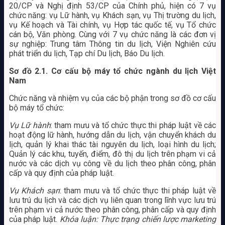
20/CP và Nghị định 53/CP của Chính phủ, hiện có 7 vụ
chức năng: vụ Lữ hành, vụ Khách sạn, vụ Thị trường du lịch,
vụ Kế hoạch và Tài chính, vụ Hợp tác quốc tế, vụ Tổ chức
cán bộ, Văn phòng. Cùng với 7 vụ chức năng là các đơn vị
sự nghiệp: Trung tâm Thông tin du lịch, Viện Nghiên cứu
phát triển du lịch, Tạp chí Du lịch, Báo Du lịch.
Sơ đồ 2.1. Cơ cấu bộ máy tổ chức ngành du lịch Việt
Nam
Chức năng và nhiệm vụ của các bộ phận trong sơ đồ cơ cấu
bộ máy tổ chức:
Vụ Lữ hành
: tham mưu và tổ chức thực thi pháp luật về các
hoạt động lữ hành, hướng dẫn du lịch, vận chuyển khách du
lịch, quản lý khai thác tài nguyên du lịch, loại hình du lịch;
Quản lý các khu, tuyến, điểm, đô thị du lịch trên phạm vi cả
nước và các dịch vụ công về du lịch theo phân công, phân
cấp và quy định của pháp luật.
Vụ Khách sạn
: tham mưu và tổ chức thực thi pháp luật về
lưu trú du lịch và các dịch vụ liên quan trong lĩnh vực lưu trú
trên phạm vi cả nước theo phân công, phân cấp và quy định
của pháp luật.
Khóa luận: Thực trạng chiến lược marketing