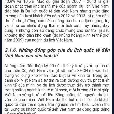
13,9% và 10,5%. Mặc dù giai đoạn 2007 – 2013 là giai
đoạn phát triển khá mạnh mẽ của ngành du lịch Việt Nam,
đặc biệt là Du lịch quốc tế đến Việt Nam, nhưng mức tăng
trưởng của lượt khách đến năm 2012 và 2013 lại giảm dần,
do các hoạt động xúc tiến quảng bá cho du lịch ngưng trệ
và chưa có nhiều động thái mới tích cực. Tuy nhiên, đây
cũng là những con số đáng chúc mừng cho sự trở lại sau
khoảng thời gian khó khăn (do khủng hoảng kinh tế thế giới
năm 2009) của ngành du lịch Việt Nam.
2.1.6. Những đóng góp của du lịch quốc tế đến
Việt Nam vào nền kinh tế
Những năm đầu thập kỷ 90 của thế kỷ trước, với sự tan rã
của Liên Xô, Việt Nam và một số nước XHCN rơi vào tình
trạng vô cùng khó khăn, đặc biệt là về kinh tế. Trong bối
cảnh đó, Việt Nam đã tự tìm ra con đường duy trì, phát triển
kinh tế của mình, và du lịch được thúc đẩy trở thành một
trong những ngành kinh tế mũi nhọn, một hướng đi mới giúp
Việt Nam vững bước đi lên. Bằng những tài nguyên du lịch
vốn có của mình, Việt Nam đã thu hút rất nhiều du khách
quốc tế đến tham quan, trải nghiệm và tìm hiểu. Doanh thu
từ lượng du khách quốc tế đến Việt Nam đã đóng góp đáng