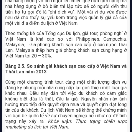
nhà hàng nhưng vô tình ngồi lên chiếc ghế dựa tắm nắng mà
nhà hàng dựng ở bờ biển thì lập tức sẽ có người đến thu
tiền, họ tự gọi đó là “phí dịch vụ”. Một vài ví dụ vừa được
nêu đã cho thấy sự yếu kém trong việc quản lý giá cả của
một vài địa điểm du lịch ở Việt Nam.
Theo thống kê của Tổng cục Du lịch, giá tour, phòng nghỉ ở
Việt Nam là khá cao so với Philippines, Campuchia,
Malaysia,… Giá phòng khách sạn cao cấp ở các nước Thái
Lan, Malaysia thấp hơn giá phòng khách sạn cùng hạng ở
Việt Nam tới 20 – 30%.
Bảng 2.5. So sánh giá khách sạn cao cấp ở Việt Nam và
Thái Lan năm 2013
Cùng một chương trình tour, cùng một chất lượng dịch vụ
đăng ký nhưng mỗi nhà cung cấp lại giới thiệu một loại giá
khác nhau. Điều này dẫn tới việc du khách có cảm giác
không biết đâu là thật, đâu là giả. Nguyên nhân này ảnh
hưởng trực tiếp đến quyết định mua và quyết định đặt lòng
tin của du khách. Du lịch Việt Nam sẽ không thể chứng minh
với bạn bè quốc tế về sự chuyên nghiệp nếu như cứ để tình
trạng này xảy ra.
Khóa luận: Thực trạng chiến lược
marketing du lịch tại Việt Nam.