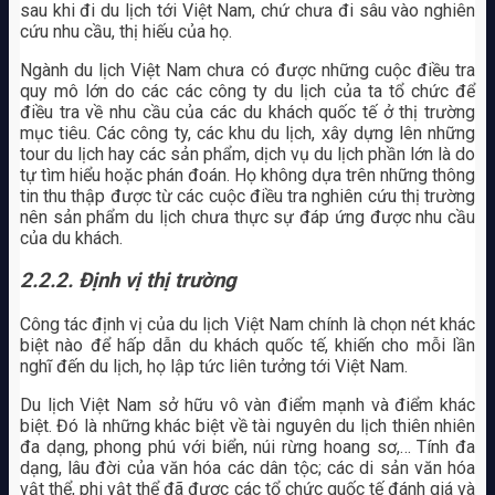
sau khi đi du lịch tới Việt Nam, chứ chưa đi sâu vào nghiên
cứu nhu cầu, thị hiếu của họ.
Ngành du lịch Việt Nam chưa có được những cuộc điều tra
quy mô lớn do các các công ty du lịch của ta tổ chức để
điều tra về nhu cầu của các du khách quốc tế ở thị trường
mục tiêu. Các công ty, các khu du lịch, xây dựng lên những
tour du lịch hay các sản phẩm, dịch vụ du lịch phần lớn là do
tự tìm hiểu hoặc phán đoán. Họ không dựa trên những thông
tin thu thập được từ các cuộc điều tra nghiên cứu thị trường
nên sản phẩm du lịch chưa thực sự đáp ứng được nhu cầu
của du khách.
2.2.2.
Định vị thị trường
Công tác định vị của du lịch Việt Nam chính là chọn nét khác
biệt nào để hấp dẫn du khách quốc tế, khiến cho mỗi lần
nghĩ đến du lịch, họ lập tức liên tưởng tới Việt Nam.
Du lịch Việt Nam sở hữu vô vàn điểm mạnh và điểm khác
biệt. Đó là những khác biệt về tài nguyên du lịch thiên nhiên
đa dạng, phong phú với biển, núi rừng hoang sơ,… Tính đa
dạng, lâu đời của văn hóa các dân tộc; các di sản văn hóa
vật thể, phi vật thể đã được các tổ chức quốc tế đánh giá và