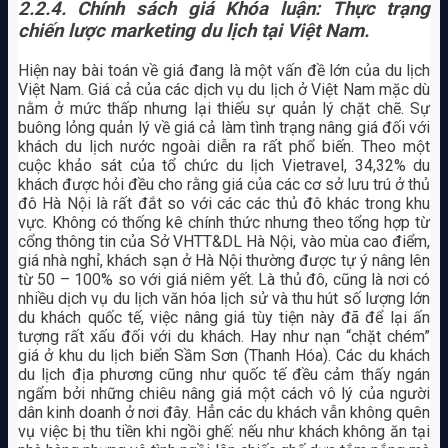
2.2.4.
Chính sách giá Khóa luận: Thực trạng
chiến lược marketing du lịch tại Việt Nam.
Hiện nay bài toán về giá đang là một vấn đề lớn của du lịch
Việt Nam. Giá cả của các dịch vụ du lịch ở Việt Nam mặc dù
nằm ở mức thấp nhưng lại thiếu sự quản lý chặt chẽ. Sự
buông lỏng quản lý về giá cả làm tình trạng nâng giá đối với
khách du lịch nước ngoài diễn ra rất phổ biến. Theo một
cuộc khảo sát của tổ chức du lịch Vietravel, 34,32% du
khách được hỏi đều cho rằng giá của các cơ sở lưu trú ở thủ
đô Hà Nội là rất đắt so với các các thủ đô khác trong khu
vực. Không có thống kê chính thức nhưng theo tổng hợp từ
cổng thông tin của Sở VHTT&DL Hà Nội, vào mùa cao điểm,
giá nhà nghỉ, khách sạn ở Hà Nội thường được tự ý nâng lên
từ 50 – 100% so với giá niêm yết. Là thủ đô, cũng là nơi có
nhiều dịch vụ du lịch văn hóa lịch sử và thu hút số lượng lớn
du khách quốc tế, việc nâng giá tùy tiện này đã để lại ấn
tượng rất xấu đối với du khách. Hay như nạn “chặt chém”
giá ở khu du lịch biển Sầm Sơn (Thanh Hóa). Các du khách
du lịch địa phương cũng như quốc tế đều cảm thấy ngán
ngẩm bởi những chiêu nâng giá một cách vô lý của người
dân kinh doanh ở nơi đây. Hẳn các du khách vẫn không quên
vụ việc bị thu tiền khi ngồi ghế: nếu như khách không ăn tại