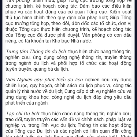
Văn phòng
: tham mưu, giúp Tổng cục trưởng tổng hợp về
chương trình, kế hoạch công tác; Đảm bảo các điều kiện
phục vụ các hoạt động của cơ quan Tổng cục; Kiểm soát
thủ tục hành chính theo quy định của pháp luật; Giúp Tổng
cục trưởng tổng hợp, theo dõi, đôn đốc các tổ chức, đơn vị
thuộc Tổng cục thực hiện chương trình, kế hoạch công tác
của Tổng cục đã được phê duyệt. Văn phòng có con dấu
riêng, có tài khoản tại Kho bạc Nhà nước.
Trung tâm Thông tin du lịch
: thực hiện chức năng thông tin,
nghiên cứu, ứng dụng công nghệ thông tin, truyền thông
trong ngành du lịch và phối hợp tổ chức các hoạt động
tuyên truyền, quảng bá du lịch.
Viện Nghiên cứu phát triển du lịch
: nghiên cứu xây dựng
chiến lược, quy hoạch, chính sách du lịch phục vụ công tác
quản lý nhà nước về du lịch; Cung cấp dịch vụ nghiên cứu và
ứng dụng khoa học, công nghệ du lịch đáp ứng yêu cầu
phát triển của ngành.
Tạp chí Du lịch
: thực hiện chức năng thông tin, nghiên cứu,
trao đổi, tuyên truyền các vấn đề về chính sách, pháp luật và
nghiệp vụ trong lĩnh vực du lịch; Thông tin các hoạt động
của Tổng cục Du lịch và các ngành có liên quan đến công
tác phát triển du lịch theo quy định của pháp luật.
Khóa