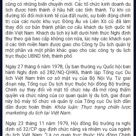
cũng có những biến chuyển mới. Các tổ chức kinh doanh du
lịch được hình thành ở hầu hết các tỉnh thành. Từ khi có
đường lối đổi mới kinh tế của đất nước, sự biến động chính
trị của các nước khu vực Đông Âu và Liên Xô cũ đã làm
thay đổi cơ bản thành phần cơ cấu khách du lịch quốc tế
đến Việt Nam. Khách du lịch ký kết dưới hình thức Nghị định
thư theo giá bao cấp không còn nữa, lúc này các khách sạn
ở các tỉnh miền Nam được giao cho Công ty Du lịch quản lý
một phần và một phần khác giao cho các công ty du lịch
trực thuộc UBND tỉnh, thành phố.
Ngày 27 tháng 6 năm 1978, Ủy ban thường vụ Quốc hội ban
hành Nghị định số 282/NQ-QHK6, thành lập Tổng cục Du
lịch Việt Nam trên cơ sở mật vụ của Bộ Nội Vụ. Từ giai
đoạn này, Tổng cục Du lịch trực thuộc hội đồng Bộ trưởng.
Chính sự thay đổi về mặt tổ chức này đã mở rộng thẩm
quyền và chức năng của cơ quan quản lý du lịch, giai đoạn
này bộ máy tổ chức và quản lý của Tổng cục Du lịch dần
dần được hoàn thiện.
Khóa luận: Thực trạng chiến lược
marketing du lịch tại Việt Nam.
Ngày 23 tháng 11 năm 1979, Hội đồng Bộ trưởng ra nghị
định số 32/CP quy định chức năng và nhiệm vụ của ngành
du lịch Việt Nam: “Là cơ quan trực thuộc Hội đồng Chính