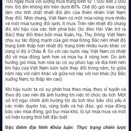
100 ngày mưa với lượng mưa trung bình từ 1.500 đến 2.000
mm. Độ ẩm không khí trên dưới 80%. Chế độ gió mùa cũng
làm cho tính chất nhiệt đới ẩm của thiên nhiên Việt Nam
thay đổi. Nhìn chung, Việt Nam có một mùa nóng mưa nhiều
và một mùa tương đối lạnh, ít mưa. Trên nền nhiệt độ chung
đó, khí hậu của các tỉnh phía bắc (từ đèo Hải Vân trở ra
Bắc) thay đổi theo bốn mùa Xuân, Hạ, Thu, Đông. Việt Nam
chịu sự tác động mạnh của gió mùa Đông Bắc nên nhiệt độ
trung bình thấp hơn nhiệt độ trung bình nhiều nước khác có
cùng vĩ độ ở Châu Á. So với các nước này, Việt Nam có nhiệt
độ về mùa đông lạnh hơn và mùa hạ ít nóng hơn. Do ảnh
hưởng gió mùa, hơn nữa lại có sự phức tạp về địa hình nên
khí hậu của Việt Nam luôn luôn thay đổi trong năm, từ giữa
năm này với năm khác và giữa nơi này với nơi khác (từ Bắc
xuống Nam, từ thấp lên cao).
Khí hậu nước ta có sự phân hóa theo mùa, theo vĩ tuyến và
theo độ cao nên đã ảnh hưởng tới việc tổ chức du lịch. Một
số trở ngại chính ảnh hưởng tới du lịch như: bão chủ yếu ở
các miền duyên hải, vùng biển và hải đảo; gió mùa đông
bắc vào mùa đông; gió bụi mùa khô; lũ lụt mùa mưa và một
số hiện tượng thời tiết đặc biệt.
Đặc điểm địa hình
Khóa luận: Thực trạng chiến lược