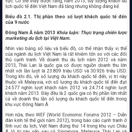
vực. Có thể thấy được rằng, năm 2013, tuy lượng khách du
lịch quốc tế đến Việt Nam đã tăng nhưng không đáng kể.
Biểu đồ 2.1. Thị phần theo số lượt khách quốc tế đến
của 9 nước
Đông Nam Á năm 2013
Khóa luận: Thực trạng chiến lược
marketing du lịch tại Việt Nam.
Nhìn vào bảng số liệu và biểu đồ, có thể nhận thấy vị thế
của ngành du lịch Việt Nam là rất khiêm tốn so với các đối
thủ cạnh tranh. Về doanh thu du lịch năm 2012 và năm
2013, Thái Lan là quốc gia có được nguồn doanh thu lớn
nhất với lần lượt là 23.809 triệu USD và 30.926 triệu USD.
Trong khi đó, về số lượng du khách quốc tế đến, vị trí này
thuộc về Malaysia, với số lượng du khách quốc tế đến đạt
24.577 nghìn lượt khách năm 2012 và 24.714 nghìn lượt
khách năm 2013. Đây đều là 2 quốc gia có thị phần lớn nhất
cả về doanh thu lẫn số lượng du khách quốc tế đến trong
khu vực Đông Nam Á.
Hơn nữa, theo WEF (World Economic Forums 2012 – Diễn
đàn kinh tế thế giới năm 2012), trong báo cáo cạnh tranh ở
lĩnh vực du lịch, Việt Nam đứng thứ 14 trong khu vực Châu
Á. Vị trí này xếp sau cả Singapore, Malaysia, Thái Lan và