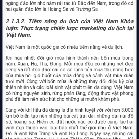
ngàng đảo lớn nhỏ nằm rải rác từ Bắc đến Nam, trong đó có
hai quần đảo lớn là Hoàng Sa và Trường Sa.
2.1.3.2. Tiềm năng du lịch của Việt Nam Khóa
luận: Thực trạng chiến lược marketing du lịch tại
Việt Nam.
Việt Nam là một quốc gia có nhiều tiềm năng về du lịch.
Khí hậu nhiệt đới gió mùa hình thành nên bốn mùa trong
năm: Xuân, Hạ, Thu, Đông. Mỗi mùa đều có những nét đẹp
riêng và rất độc đáo: cái se se lạnh của mùa thu, nóng bức
của mùa hè, gió buốt của mùa đông và cảnh vật mùa xuân
tươi mới. Cùng với bốn mùa là những thay đổi diệu kỳ của
thiên nhiên và các loài sinh vật phát triển đa dạng. Việt Nam
có rừng nguyên sinh, rừng phân tầng, động thực vật phong
phú đã làm nên sức hút cho những ai muốn khám phá.
Cùng với khí hậu đã dạng là địa hình tuyệt với với hơn 3.000
km bờ biển tạo nên những bãi cát trải dài, những dải núi đồ
sộ, hoang sơ. Hiếm có đất nước nào có được cùng lúc hai
vịnh đẹp thuộc vào loại bậc nhất thế giới như ở Việt Nam.
Đó là vịnh Nha Trang và vịnh Hạ Long. Ngày nay, những cái