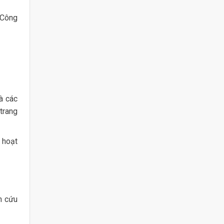
 Công
à các
trang
 hoạt
n cứu