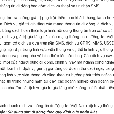
 thông tin di động bao gồm dịch vụ thoại và tin nhắn SMS.
ung, tạo ra những giá trị phụ trội thêm cho khách hàng, làm cho 
 Dịch vụ giá trị gia tăng của mạng thông tin di động là dịch vụ
ụ bằng cách hoàn thiện loại hình, nội dung thông tin trên cơ sở s
, dịch vụ giá trị gia tăng của các mạng thông tin di động tại Việ
 vụ, gồm có dịch vụ dựa trên nền SMS, dịch vụ GPRS, MMS, USS
hệ hiện đại, trong lĩnh vực viễn thông và cụ thể là lĩnh vực thông 
đa dạng và phong phú về hình thức lẫn nội dung. Các dịch vụ này
 đổi mới của người dùng di động, chính vì vậy mà ngành công nghi
ột loại hình dịch vụ giá trị gia tăng có doanh thu cao) ngày càng
ong lĩnh vực viễn thông và cũng theo xu hướng phát triển ngành 
hác thì trong những năm tới đây, các doanh nghiệp kinh doanh dị
nh chủ đạo là dịch vụ giá trị gia tăng chứ không chỉ là phát triể
inh doanh dịch vụ thông tin di động tại Việt Nam, dịch vụ thông 
ận: Sử dụng sim di động theo quy định của pháp luật.