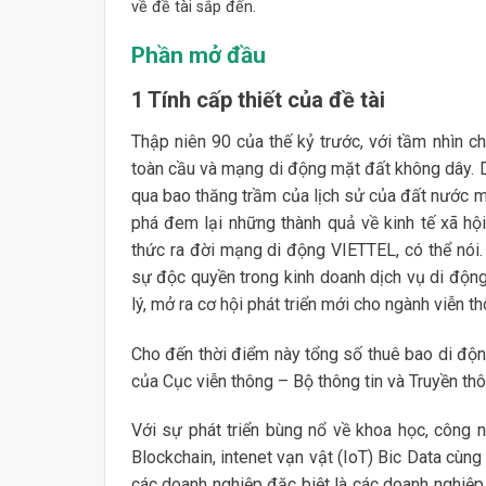
về đề tài sắp đến.
Phần mở đầu
1 Tính cấp thiết của đề tài
Thập niên 90 của thế kỷ trước, với tầm nhìn c
toàn cầu và mạng di động mặt đất không dây. D
qua bao thăng trầm của lịch sử của đất nước 
phá đem lại những thành quả về kinh tế xã hội 
thức ra đời mạng di động VIETTEL, có thể nói.
sự độc quyền trong kinh doanh dịch vụ di độn
lý, mở ra cơ hội phát triển mới cho ngành viễn th
Cho đến thời điểm này tổng số thuê bao di động
của Cục viễn thông – Bộ thông tin và Truyền th
Với sự phát triển bùng nổ về khoa học, công 
Blockchain, intenet vạn vật (IoT) Bic Data cùng 
các doanh nghiệp đặc biệt là các doanh nghiệp