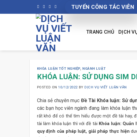
Skip
TUYỂN CÔNG TÁC VIÊN
to
content
TRANG CHỦ
DỊCH V
KHÓA LUẬN TỐT NGHIỆP
,
NGÀNH LUẬT
KHÓA LUẬN: SỬ DỤNG SIM D
POSTED ON
10/12/2022
BY
DỊCH VỤ VIẾT LUẬN VĂN
Chia sẻ chuyên mục
Đề Tài Khóa luận: Sử dụ
các bạn học viên ngành đang làm khóa luận th
rất khó để có thể tìm hiểu được một đề tài hay, 
tài làm khóa luận thì với đề tài
Khóa luận: Quản l
quy định của pháp luật, giải pháp thực hiện
dư