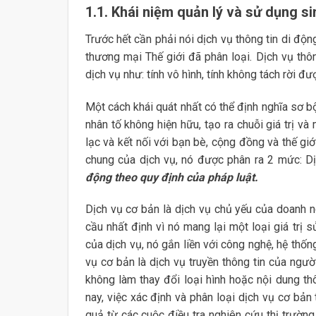
1.1. Khái niệm quản lý và sử dụng si
Trước hết cần phải nói dịch vụ thông tin di độ
thương mại Thế giới đã phân loại. Dịch vụ th
dịch vụ như: tính vô hình, tính không tách rời đ
Một cách khái quát nhất có thể định nghĩa sơ b
nhân tố không hiện hữu, tạo ra chuỗi giá trị v
lạc và kết nối với bạn bè, cộng đồng và thế giớ
chung của dịch vụ, nó được phân ra 2 mức: Dịc
động theo quy định của pháp luật.
Dịch vụ cơ bản là dịch vụ chủ yếu của doanh n
cầu nhất định vì nó mang lại một loại giá trị s
của dịch vụ, nó gắn liền với công nghệ, hệ thốn
vụ cơ bản là dịch vụ truyền thông tin của ngư
không làm thay đổi loại hình hoặc nội dung thô
nay, việc xác định và phân loại dịch vụ cơ bản
quả từ các cuộc điều tra nghiên cứu thị trườn