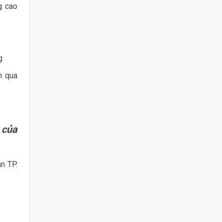
g cao
g
n qua
 của
n TP.