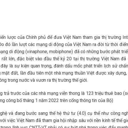
hiến lược của Chính phủ để đưa Việt Nam tham gia thị trường Int
o đó lần lượt các mạng di động của Việt Nam ra đời từ thời điểm
mạng di động (vinaphone, mobiphone) đã có những bước phát triể
rất lớn, đặc biệt vào đầu thế kỷ 20 tại thị trường Việt Nam đã 
 đây là sự kiện quan trọng, đánh dấu mốc phát triển lịch sử chấ
g mặt đất, lần đầu tiên một nhà mạng thuần Việt được xây dựng,
ông trong nước và vươn ra thị trường thế giới.
 trả trước của các nhà mạng viễn thong là 123 triệu thuê bao (số
ông công bố tháng 1 năm 2022 trên cổng thông tin của Bộ)
nghệ và đang bước sang thế hệ thứ tư (4.0) cụ thể như công ngh
với việc Việt Nam đã tham gia hội nhập sâu với nền kinh tế thế giớ
 trong lĩnh vực CNTT-VT phải có sự bứt phá trong việc đẩy mạnh