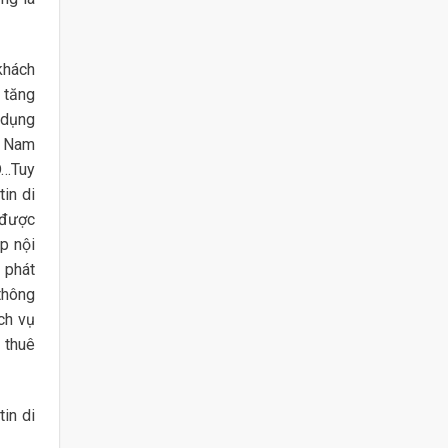
khách
 tăng
ử dụng
t Nam
D…Tuy
tin di
 được
ệp nội
 phát
thông
ch vụ
n thuê
tin di