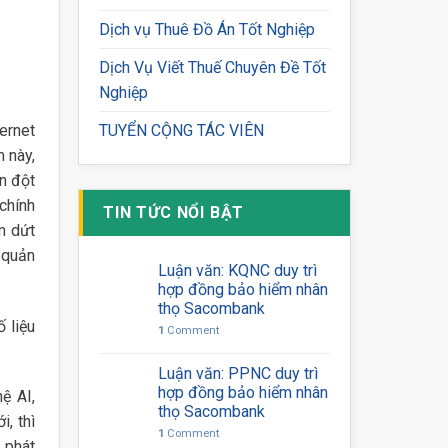
Dịch vụ Thuê Đồ Án Tốt Nghiệp
Dịch Vụ Viết Thuế Chuyên Đề Tốt
Nghiệp
ernet
TUYỂN CỘNG TÁC VIÊN
 này,
n đột
chính
TIN TỨC NỔI BẬT
m dứt
 quản
Luận văn: KQNC duy trì
hợp đồng bảo hiểm nhân
thọ Sacombank
 liệu
1
Comment
Luận văn: PPNC duy trì
hợp đồng bảo hiểm nhân
ệ AI,
thọ Sacombank
i, thì
1
Comment
 phát