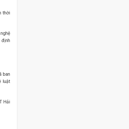
 thời
 nghệ
 định
ã ban
 luật
T Hải