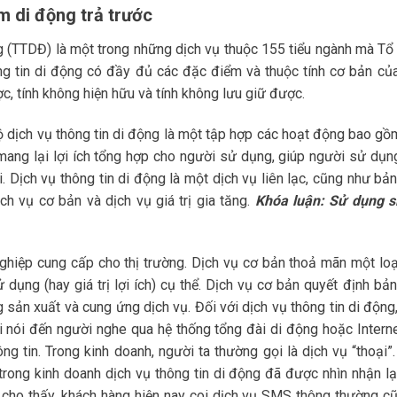
m di động trả trước
ng (TTDĐ) là một trong những dịch vụ thuộc 155 tiểu ngành mà Tổ
ông tin di động có đầy đủ các đặc điểm và thuộc tính cơ bản củ
ược, tính không hiện hữu và tính không lưu giữ được.
ộ dịch vụ thông tin di động là một tập hợp các hoạt động bao gồ
à mang lại lợi ích tổng hợp cho người sử dụng, giúp người sử dụng
i. Dịch vụ thông tin di động là một dịch vụ liên lạc, cũng như bả
h vụ cơ bản và dịch vụ giá trị gia tăng.
Khóa luận: Sử dụng s
ghiệp cung cấp cho thị trường. Dịch vụ cơ bản thoả mãn một loạ
ử dụng (hay giá trị lợi ích) cụ thể. Dịch vụ cơ bản quyết định bả
g sản xuất và cung ứng dịch vụ. Đối với dịch vụ thông tin di động
ời nói đến người nghe qua hệ thống tổng đài di động hoặc Intern
ng tin. Trong kinh doanh, người ta thường gọi là dịch vụ “thoại”.
 trong kinh doanh dịch vụ thông tin di động đã được nhìn nhận lại
g cho thấy, khách hàng hiện nay coi dịch vụ SMS thông thường cũ