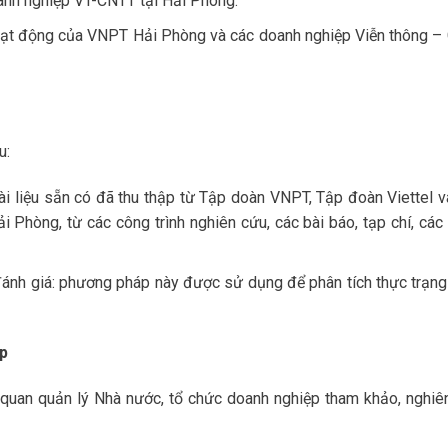
nh nghiệp VT-CNTT tại Hải Phòng.
 hoạt động của VNPT Hải Phòng và các doanh nghiệp Viễn thông –
u:
tài liệu sẵn có đã thu thập từ Tập doàn VNPT, Tập đoàn Viettel v
Phòng, từ các công trình nghiên cứu, các bài báo, tạp chí, các 
đánh giá: phương pháp này được sử dụng để phân tích thực trạng
ệp
 quan quản lý Nhà nước, tổ chức doanh nghiệp tham khảo, nghiê