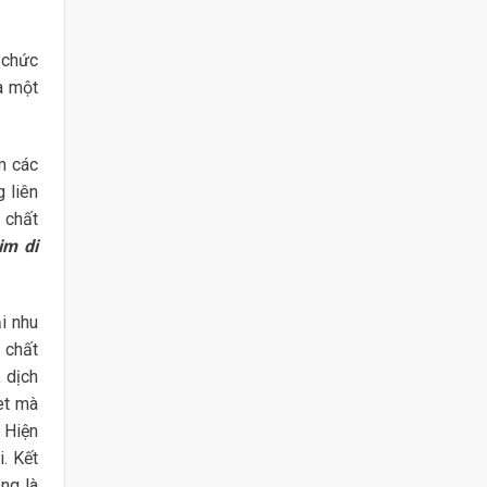
 chức
a một
m các
 liên
n chất
im di
i nhu
n chất
, dịch
et mà
 Hiện
. Kết
ng là