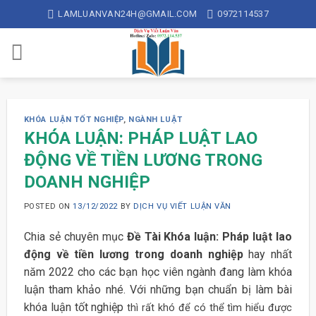
Skip
LAMLUANVAN24H@GMAIL.COM
0972114537
to
content
KHÓA LUẬN TỐT NGHIỆP
,
NGÀNH LUẬT
KHÓA LUẬN: PHÁP LUẬT LAO
ĐỘNG VỀ TIỀN LƯƠNG TRONG
DOANH NGHIỆP
POSTED ON
13/12/2022
BY
DỊCH VỤ VIẾT LUẬN VĂN
Chia sẻ chuyên mục
Đề Tài Khóa luận: Pháp luật lao
động về tiền lương trong doanh nghiệp
hay nhất
năm 2022 cho các bạn học viên ngành đang làm khóa
luận tham khảo nhé. Với những bạn chuẩn bị làm bài
khóa luận tốt nghiệp
thì rất khó để có thể tìm hiểu được