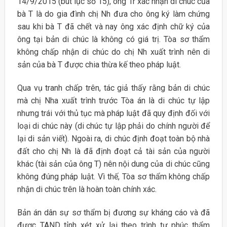
14/9/2015 (bút lục số 15), ông Tr xác nhận di chúc của
bà T là do gia đình chị Nh đưa cho ông ký làm chứng
sau khi bà T đã chết và nay ông xác định chữ ký của
ông tại bản di chúc là không có giá trị. Tòa sơ thẩm
không chấp nhận di chúc do chị Nh xuất trình nên di
sản của bà T được chia thừa kế theo pháp luật.
Qua vụ tranh chấp trên, tác giả thấy rằng bản di chúc
mà chị Nha xuất trình trước Tòa án là di chúc tự lập
nhưng trái với thủ tục mà pháp luật đã quy định đối với
loại di chúc này (di chúc tự lập phải do chính người để
lại di sản viết). Ngoài ra, di chúc định đoạt toàn bộ nhà
đất cho chị Nh là đã định đoạt cả tài sản của người
khác (tài sản của ông T) nên nội dung của di chúc cũng
không đúng pháp luật. Vì thế, Tòa sơ thẩm không chấp
nhận di chúc trên là hoàn toàn chính xác.
Bản án dân sự sơ thẩm bị đương sự kháng cáo và đã
được TAND tỉnh xét xử lại theo trình tự phúc thẩm