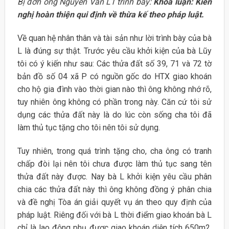
Bị đơn ông Nguyễn Văn L1 trình bày:
Khóa luận: Kiến
nghị hoàn thiện qui định về thừa kế theo pháp luật.
Về quan hệ nhân thân và tài sản như lời trình bày của bà
L là đúng sự thật. Trước yêu cầu khởi kiện của bà Lũy
tôi có ý kiến như sau: Các thửa đất số 39, 71 và 72 tờ
bản đồ số 04 xã P có nguồn gốc do HTX giao khoán
cho hộ gia đình vào thời gian nào thì ông không nhớ rõ,
tuy nhiên ông không có phần trong này. Căn cứ tôi sử
dụng các thửa đất này là do lúc còn sống cha tôi đã
làm thủ tục tặng cho tôi nên tôi sử dụng.
Tuy nhiên, trong quá trình tặng cho, cha ông có tranh
chấp đòi lại nên tôi chưa được làm thủ tục sang tên
thửa đất này được. Nay bà L khởi kiện yêu cầu phân
chia các thửa đất này thì ông không đồng ý phân chia
và đề nghị Tòa án giải quyết vụ án theo quy định của
pháp luật. Riêng đối với bà L thời điểm giao khoán bà L
chỉ là lao động phụ được giao khoán diện tích 650m2.