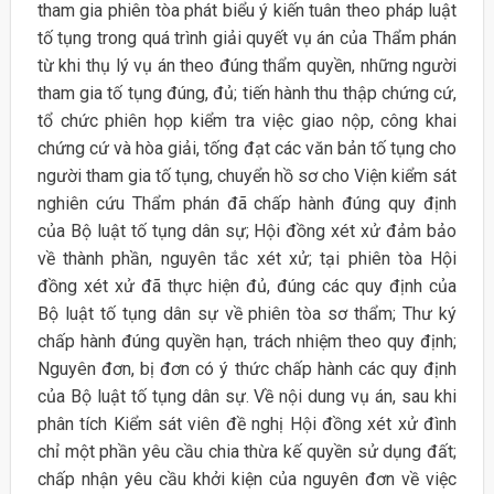
tham gia phiên tòa phát biểu ý kiến tuân theo pháp luật
tố tụng trong quá trình giải quyết vụ án của Thẩm phán
từ khi thụ lý vụ án theo đúng thẩm quyền, những người
tham gia tố tụng đúng, đủ; tiến hành thu thập chứng cứ,
tổ chức phiên họp kiểm tra việc giao nộp, công khai
chứng cứ và hòa giải, tống đạt các văn bản tố tụng cho
người tham gia tố tụng, chuyển hồ sơ cho Viện kiểm sát
nghiên cứu Thẩm phán đã chấp hành đúng quy định
của Bộ luật tố tụng dân sự; Hội đồng xét xử đảm bảo
về thành phần, nguyên tắc xét xử; tại phiên tòa Hội
đồng xét xử đã thực hiện đủ, đúng các quy định của
Bộ luật tố tụng dân sự về phiên tòa sơ thẩm; Thư ký
chấp hành đúng quyền hạn, trách nhiệm theo quy định;
Nguyên đơn, bị đơn có ý thức chấp hành các quy định
của Bộ luật tố tụng dân sự. Về nội dung vụ án, sau khi
phân tích Kiểm sát viên đề nghị Hội đồng xét xử đình
chỉ một phần yêu cầu chia thừa kế quyền sử dụng đất;
chấp nhận yêu cầu khởi kiện của nguyên đơn về việc