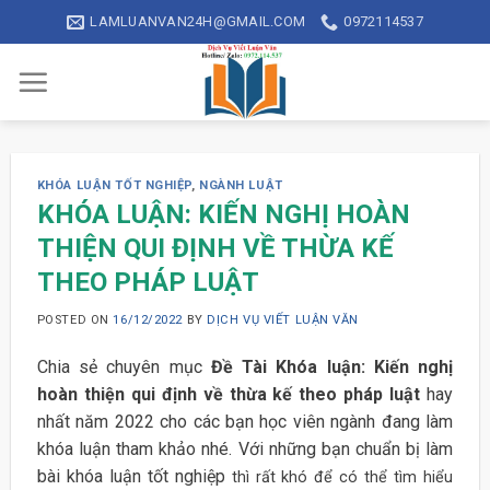
Skip
LAMLUANVAN24H@GMAIL.COM
0972114537
to
content
KHÓA LUẬN TỐT NGHIỆP
,
NGÀNH LUẬT
KHÓA LUẬN: KIẾN NGHỊ HOÀN
THIỆN QUI ĐỊNH VỀ THỪA KẾ
THEO PHÁP LUẬT
POSTED ON
16/12/2022
BY
DỊCH VỤ VIẾT LUẬN VĂN
Chia sẻ chuyên mục
Đề Tài Khóa luận: Kiến nghị
hoàn thiện qui định về thừa kế theo pháp luật
hay
nhất năm 2022 cho các bạn học viên ngành đang làm
khóa luận tham khảo nhé. Với những bạn chuẩn bị làm
bài khóa luận tốt nghiệp
thì rất khó để có thể tìm hiểu