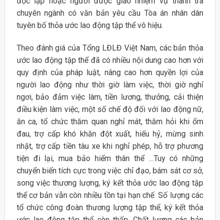
độc lập hoặc người được giao nhiệm vụ thanh tra
chuyên ngành có văn bản yêu cầu Tòa án nhân dân
tuyên bố thỏa ước lao động tập thể vô hiệu.
Theo đánh giá của Tổng LĐLĐ Việt Nam, các bản thỏa
ước lao động tập thể đã có nhiều nội dung cao hơn với
quy định của pháp luật, nâng cao hơn quyền lợi của
người lao động như thời giờ làm việc, thời giờ nghỉ
ngơi, bảo đảm việc làm, tiền lương, thưởng, cải thiện
điều kiện làm việc, một số chế độ đối với lao động nữ,
ăn ca, tổ chức thăm quan nghỉ mát, thăm hỏi khi ốm
đau, trợ cấp khó khăn đột xuất, hiếu hỷ, mừng sinh
nhật, trợ cấp tiền tàu xe khi nghỉ phép, hỗ trợ phương
tiện đi lại, mua bảo hiểm thân thể …Tuy có những
chuyển biến tích cực trong việc chỉ đạo, bám sát cơ sở,
song việc thương lượng, ký kết thỏa ước lao động tập
thể cơ bản vẫn còn nhiều tồn tại hạn chế. Số lượng các
tổ chức công đoàn thương lượng tập thể, ký kết thỏa
ước lao động tập thể còn thấp. Chất lượng các bản