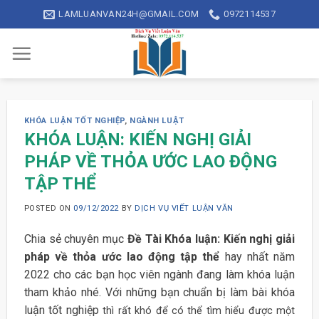
Skip
LAMLUANVAN24H@GMAIL.COM
0972114537
to
content
KHÓA LUẬN TỐT NGHIỆP
,
NGÀNH LUẬT
KHÓA LUẬN: KIẾN NGHỊ GIẢI
PHÁP VỀ THỎA ƯỚC LAO ĐỘNG
TẬP THỂ
POSTED ON
09/12/2022
BY
DỊCH VỤ VIẾT LUẬN VĂN
Chia sẻ chuyên mục
Đề Tài Khóa luận: Kiến nghị giải
pháp về thỏa ước lao động tập thể
hay nhất năm
2022 cho các bạn học viên ngành đang làm khóa luận
tham khảo nhé. Với những bạn chuẩn bị làm bài khóa
luận tốt nghiệp
thì rất khó để có thể tìm hiểu được một