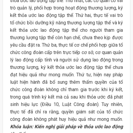
thỏa ước lao động tập thể. Thứ nhất, các cơ quan có vai
trò quản lý, phối hợp trong hoạt động thương lượng, ký
kết thỏa ước lao động tập thể. Thứ hai, thực tế vai trò
tổ chức bồi dưỡng kỹ năng thương lượng tập thể và ký
kết thỏa ước lao động tập thể cho người tham gia
thương lượng tập thể còn hạn chế, chưa theo kịp được
yêu cầu đặt ra. Thứ ba, thực tế cơ chế phối hợp giữa tổ
chức công đoàn cấp trên trực tiếp cơ sở, cơ quan quản
lý lao động cấp tỉnh và người sử dụng lao động trong
thương lượng, ký kết thỏa ước lao động tập thể chưa
đạt hiệu quả như mong muốn. Thứ tư, hiện nay pháp
luật hiện hành đã bổ sung thêm thẩm quyền của tổ
chức công đoàn không chỉ tham gia trước khi ký kết,
trong quá trình ký kết mà cả sau khi thỏa ước đã phát
sinh hiệu lực (Điều 10, Luật Công đoàn). Tuy nhiên,
thực tế đã chỉ ra rằng, quyền giám sát của tổ chức
công đoàn không phát huy hiệu quả như mong muốn.
Khóa luận: Kiến nghị giải pháp về thỏa ước lao động