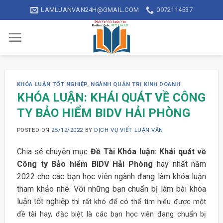
Skip
LAMLUANVAN24H@GMAIL.COM
0972114537
to
content
KHÓA LUẬN TỐT NGHIỆP
,
NGÀNH QUẢN TRỊ KINH DOANH
KHÓA LUẬN: KHÁI QUÁT VỀ CÔNG
TY BẢO HIỂM BIDV HẢI PHÒNG
POSTED ON
25/12/2022
BY
DỊCH VỤ VIẾT LUẬN VĂN
Chia sẻ chuyên mục
Đề Tài Khóa luận: Khái quát về
Công ty Bảo hiểm BIDV Hải Phòng
hay nhất năm
2022 cho các bạn học viên ngành đang làm khóa luận
tham khảo nhé. Với những bạn chuẩn bị làm bài khóa
luận tốt nghiệp
thì rất khó để có thể tìm hiểu được một
đề tài hay, đặc biệt là các bạn học viên đang chuẩn bị