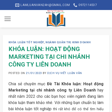
Skip
LAMLUANVAN24H@GMAIL.COM
0972114537
to
content
KHÓA LUẬN TỐT NGHIỆP
,
NGÀNH QUẢN TRỊ KINH DOANH
KHÓA LUẬN: HOẠT ĐỘNG
MARKETING TẠI CHI NHÁNH
CÔNG TY LIÊN DOANH
POSTED ON
21/01/2023
BY
DỊCH VỤ VIẾT LUẬN VĂN
Chia sẻ chuyên mục
Đề Tài Khóa luận: Hoạt động
Marketing tại chi nhánh công ty Liên Doanh
hay
nhất năm 2022 cho các bạn học viên ngành đang làm
khóa luận tham khảo nhé. Với những bạn chuẩn bị làm
bài khóa luận tốt nghiệp
thì rất khó để có thể tìm hiểu