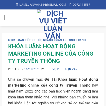
Skip
LAMLUANVAN24H@GMAIL.COM
0972114537
to
content
KHÓA LUẬN TỐT NGHIỆP
,
NGÀNH QUẢN TRỊ KINH DOANH
KHÓA LUẬN: HOẠT ĐỘNG
MARKETING ONLINE CỦA CÔNG
TY TRUYỀN THÔNG
POSTED ON
15/02/2023
BY
DỊCH VỤ VIẾT LUẬN VĂN
Chia sẻ chuyên mục
Đề Tài Khóa luận: Hoạt động
marketing online của công ty Truyền Thông
hay
nhất năm 2022 cho các bạn học viên ngành đang làm
khóa luận tham khảo nhé. Với những bạn chuẩn bị làm
bài khóa luận tốt nghiệp
thì rất khó để có thể tìm hiểu