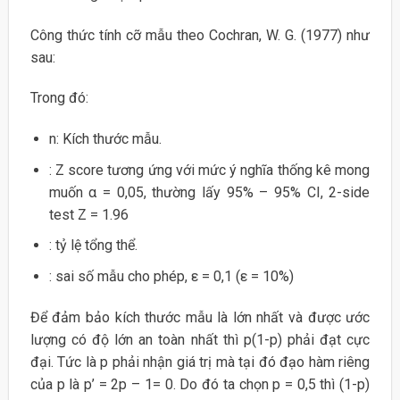
Công thức tính cỡ mẫu theo Cochran, W. G. (1977) như
sau:
Trong đó:
n: Kích thước mẫu.
: Z score tương ứng với mức ý nghĩa thống kê mong
muốn α = 0,05, thường lấy 95% – 95% CI, 2-side
test Z = 1.96
: tỷ lệ tổng thể.
: sai số mẫu cho phép, ε = 0,1 (ε = 10%)
Để đảm bảo kích thước mẫu là lớn nhất và được ước
lượng có độ lớn an toàn nhất thì p(1-p) phải đạt cực
đại. Tức là p phải nhận giá trị mà tại đó đạo hàm riêng
của p là p’ = 2p – 1= 0. Do đó ta chọn p = 0,5 thì (1-p)