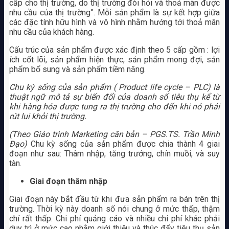
cấp cho thị trường, do thị trường đòi hỏi và thoả mãn được
nhu cầu của thị trường”. Mỗi sản phẩm là sự kết hợp giữa
các đặc tính hữu hình và vô hình nhằm hướng tới thoả mãn
nhu cầu của khách hàng.
Cấu trúc của sản phẩm được xác định theo 5 cấp gồm : lợi
ích cốt lõi, sản phẩm hiện thực, sản phẩm mong đợi, sản
phẩm bổ sung và sản phẩm tiềm năng.
Chu kỳ sống của sản phẩm ( Product life cycle – PLC) là
thuật ngữ mô tả sự biến đổi của doanh số tiêu thụ kể từ
khi hàng hóa được tung ra thị trường cho đến khi nó phải
rút lui khỏi thị trường.
(Theo Giáo trình Marketing căn bản – PGS.TS. Trần Minh
Đạo)
Chu kỳ sống của sản phẩm được chia thành 4 giai
đoạn như sau: Thâm nhập, tăng trưởng, chín muồi, và suy
tàn.
Giai đoạn thâm nhập
Giai đoạn này bắt đầu từ khi đưa sản phẩm ra bán trên thị
trường. Thời kỳ này doanh số nói chung ở mức thấp, thậm
chí rất thấp. Chi phí quảng cáo và nhiều chi phí khác phải
duy trì ở mức cao nhằm giới thiệu và thúc đẩy tiêu thụ sản