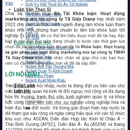
Văn
Dịch Vụ Viết Thuê Đồ Án Tốt Nghiệp
Luận Văn Thạc Sĩ
Chia sẻ chuyên mục
Đề Tài Khóa luận: Hoạt động
Tài Chính Ngân Hàng
marketing mix tại công ty Tã Giấy Diana
hay nhất năm
Quản Lý Công
Quản Trị Kinh Doanh
2022 cho các bạn học viên ngành đang làm khóa luận tham
Luật
khảo nhé. Với những bạn chuẩn bị làm bài khóa luận tốt
Kinh Tế
nghiệp
thì rất khó để có thể tìm hiểu được một đề tài hay, đặc
Kế Toán
biệt là các bạn học viên đang chuẩn bị bước vào thời gian lựa
Luận Văn Đại Học
chọn đề tài làm khóa luận thì với đề tài
Khóa luận: thực trạng
Ngành Nhà Hàng Khách Sạn
và giải pháp của họat động marketing mix tại công ty TNHH
Ngành Luật
Ngành Kế Toán
Tã Giấy Diana
dưới đây chắc chắn sẽ giúp cho các bạn học
Ngành Du Lịch
viên có cái nhìn tổng quan hơn về đề tài sắp đến.
Ngành Anh Văn Thương Mại
Ngành Quản Trị Kinh Doanh
LỜI NÓI ĐẦU
Ngành Sư Phạm
Ngành Xuất Nhập Khẩu
Tiểu Luận
Trong tiến trình hội nhập, nước ta đang đặt ưu tiên cao cho
Liên Hệ
việc mở rộng quan hệ kinh tế đối ngoại, mở rộng và đa dạng
hóa thị trường, tranh thủ vốn, kinh nghiệm quản lý và khoa
học công nghệ tiên tiến cho sự nghiệp công nghiệp hóa và
hiện đại hóa đất nước. Và trong giai đoạn hiện nay nước ta
đã tham gia sâu rộng và ngày càng hiệu quả với các tổ chức
khu vực như ASEAN, Diễn đàn Hợp tác Kinh tế Châu Á –
Thái Bình Dương (APEC), Diễn đàn Á- Âu (ASEM) và tháng
11/2006 Việt Nam đã chính thức trở thành thành viên của tổ