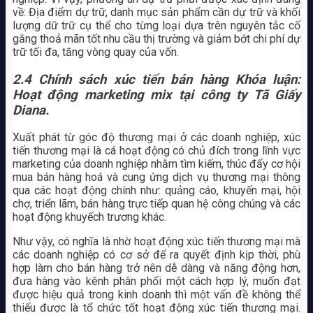
về: Địa điểm dự trữ, danh mục sản phẩm cần dự trữ và khối
lượng dữ trữ cụ thể cho từng loại dựa trên nguyên tắc cố
gắng thoả mãn tốt nhu cầu thị trường và giảm bớt chi phí dự
trữ tối đa, tăng vòng quay của vốn.
2.4 Chính sách xúc tiến bán hàng Khóa luận:
Hoạt động marketing mix tại công ty Tã Giấy
Diana.
Xuất phát từ góc độ thương mại ở các doanh nghiệp, xúc
tiến thương mại là cá hoạt động có chủ đích trong lĩnh vực
marketing của doanh nghiệp nhằm tìm kiếm, thúc đẩy cơ hội
mua bán hàng hoá và cung ứng dịch vụ thương mại thông
qua các hoạt động chính như: quảng cáo, khuyến mại, hội
chợ, triển lãm, bán hàng trực tiếp quan hệ công chúng và các
hoạt động khuyếch trương khác.
Như vậy, có nghĩa là nhờ hoạt động xúc tiến thương mại mà
các doanh nghiệp có cơ sở để ra quyết định kịp thời, phù
hợp làm cho bán hàng trở nên dễ dàng và năng động hơn,
đưa hàng vào kênh phân phối một cách hợp lý, muốn đạt
được hiệu quả trong kinh doanh thì một vấn đề không thể
thiếu được là tổ chức tốt hoạt động xúc tiến thương mại.