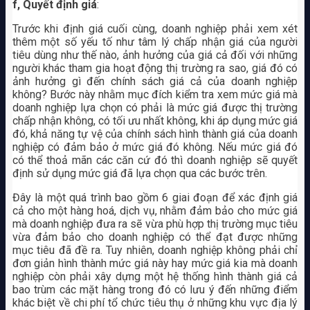
f, Quyết định giá
:
Trước khi định giá cuối cùng, doanh nghiệp phải xem xét
thêm một số yếu tố như tâm lý chấp nhận giá của người
tiêu dùng như thế nào, ảnh hưởng của giá cả đối với những
người khác tham gia hoạt động thị trường ra sao, giá đó có
ảnh hưởng gì đến chính sách giá cả của doanh nghiệp
không? Bước này nhằm mục đích kiểm tra xem mức giá mà
doanh nghiệp lựa chọn có phải là mức giá được thị trường
chấp nhận không, có tối ưu nhất không, khi áp dụng mức giá
đó, khả năng tự vệ của chính sách hình thành giá của doanh
nghiệp có đảm bảo ở mức giá đó không. Nếu mức giá đó
có thể thoả mãn các căn cứ đó thì doanh nghiệp sẽ quyết
định sử dụng mức giá đã lựa chọn qua các bước trên.
Đây là một quá trình bao gồm 6 giai đoạn để xác định giá
cả cho một hàng hoá, dịch vụ, nhằm đảm bảo cho mức giá
mà doanh nghiệp đưa ra sẽ vừa phù hợp thị trường mục tiêu
vừa đảm bảo cho doanh nghiệp có thể đạt được những
mục tiêu đã đề ra. Tuy nhiên, doanh nghiệp không phải chỉ
đơn giản hình thành mức giá này hay mức giá kia mà doanh
nghiệp còn phải xây dựng một hệ thống hình thành giá cả
bao trùm các mặt hàng trong đó có lưu ý đến những điểm
khác biệt về chi phí tổ chức tiêu thụ ở những khu vực địa lý