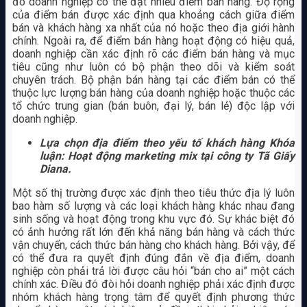
đó doanh nghiệp có thể đặt nhiều điểm bán hàng. Độ rộng
của điểm bán được xác định qua khoảng cách giữa điểm
bán và khách hàng xa nhất của nó hoặc theo địa giới hành
chính. Ngoài ra, để điểm bán hàng hoạt động có hiệu quả,
doanh nghiệp cần xác định rõ các điểm bán hàng và mục
tiêu cũng như luôn có bộ phận theo dõi và kiểm soát
chuyên trách. Bộ phận bán hàng tại các điểm bán có thể
thuộc lực lượng bán hàng của doanh nghiệp hoặc thuộc các
tổ chức trung gian (bán buôn, đại lý, bán lẻ) độc lập với
doanh nghiệp.
Lựa chọn địa điểm theo yếu tố khách hàng Khóa
luận: Hoạt động marketing mix tại công ty Tã Giấy
Diana.
Một số thị trường được xác định theo tiêu thức địa lý luôn
bao hàm số lượng và các loại khách hàng khác nhau đang
sinh sống và hoạt động trong khu vực đó. Sự khác biệt đó
có ảnh hưởng rất lớn đến khả năng bán hàng và cách thức
vận chuyển, cách thức bán hàng cho khách hàng. Bởi vậy, để
có thể đưa ra quyết định đúng đắn về địa điểm, doanh
nghiệp còn phải trả lời được câu hỏi “bán cho ai” một cách
chính xác. Điều đó đòi hỏi doanh nghiệp phải xác định được
nhóm khách hàng trọng tâm để quyết định phương thức