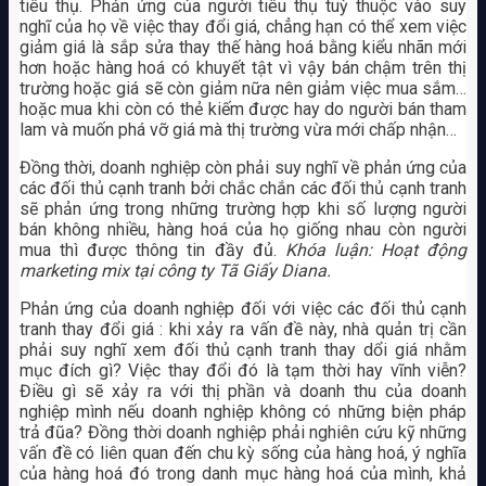
tiêu thụ. Phản ứng của người tiêu thụ tuỳ thuộc vào suy
nghĩ của họ về việc thay đổi giá, chẳng hạn có thể xem việc
giảm giá là sắp sửa thay thế hàng hoá bằng kiểu nhãn mới
hơn hoặc hàng hoá có khuyết tật vì vậy bán chậm trên thị
trường hoặc giá sẽ còn giảm nữa nên giảm việc mua sắm…
hoặc mua khi còn có thẻ kiếm được hay do người bán tham
lam và muốn phá vỡ giá mà thị trường vừa mới chấp nhận…
Đồng thời, doanh nghiệp còn phải suy nghĩ về phản ứng của
các đối thủ cạnh tranh bởi chắc chắn các đối thủ cạnh tranh
sẽ phản ứng trong những trường hợp khi số lượng người
bán không nhiều, hàng hoá của họ giống nhau còn người
mua thì được thông tin đầy đủ.
Khóa luận: Hoạt động
marketing mix tại công ty Tã Giấy Diana.
Phản ứng của doanh nghiệp đối với việc các đối thủ cạnh
tranh thay đổi giá : khi xảy ra vấn đề này, nhà quản trị cần
phải suy nghĩ xem đối thủ cạnh tranh thay dổi giá nhằm
mục đích gì? Việc thay đổi đó là tạm thời hay vĩnh viễn?
Điều gì sẽ xảy ra với thị phần và doanh thu của doanh
nghiệp mình nếu doanh nghiệp không có những biện pháp
trả đũa? Đồng thời doanh nghiệp phải nghiên cứu kỹ những
vấn đề có liên quan đến chu kỳ sống của hàng hoá, ý nghĩa
của hàng hoá đó trong danh mục hàng hoá của mình, khả