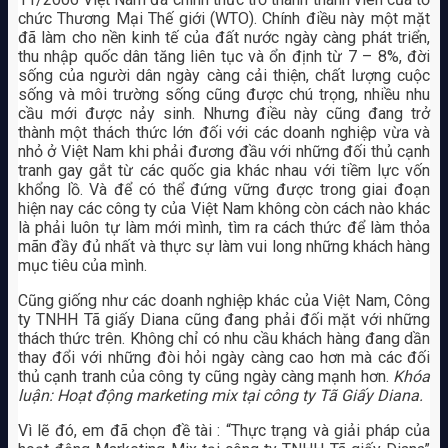
chức Thương Mại Thế giới (WTO). Chính điều này một mặt
đã làm cho nền kinh tế của đất nước ngày càng phát triển,
thu nhập quốc dân tăng liên tục và ổn định từ 7 – 8%, đời
sống của người dân ngày càng cải thiện, chất lượng cuộc
sống và môi trường sống cũng được chú trọng, nhiều nhu
cầu mới được nảy sinh. Nhưng điều này cũng đang trở
thành một thách thức lớn đối với các doanh nghiệp vừa và
nhỏ ở Việt Nam khi phải đương đầu với những đối thủ cạnh
tranh gay gắt từ các quốc gia khác nhau với tiềm lực vốn
khổng lồ. Và để có thể đứng vững được trong giai đoạn
hiện nay các công ty của Việt Nam không còn cách nào khác
là phải luôn tự làm mới mình, tìm ra cách thức để làm thỏa
mãn đầy đủ nhất và thực sự làm vui long những khách hàng
mục tiêu của mình.
Cũng giống như các doanh nghiệp khác của Việt Nam, Công
ty TNHH Tã giấy Diana cũng đang phải đối mặt với những
thách thức trên. Không chỉ có nhu cầu khách hàng đang dần
thay đổi với những đòi hỏi ngày càng cao hơn mà các đối
thủ cạnh tranh của công ty cũng ngày càng mạnh hơn.
Khóa
luận: Hoạt động marketing mix tại công ty Tã Giấy Diana.
Vì lẽ đó, em đã chọn đề tài : “Thực trạng và giải pháp của