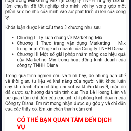
hoạt động Marketing Mix tại công ty TNHH Tã giấy Diana”
làm chuyên đề tốt nghiệp cho mình với hy vọng góp một
phần sức bé nhỏ của mình vào sự phát triển đi lên của công
ty.
Khóa luận được kết cấu theo 3 chương như sau:
Chương I : Lý luận chung về Marketing Mix
Chương II Thực trạng vận dụng Marketing – Mix
trong hoạt động kinh doanh của Công ty TNHH Diana.
Chương III Một số giải pháp nhằm nâng cao hiệu quả
của Marketing Mix trong hoạt động kinh doanh của
công ty TNHH Diana
Trong quá trình nghiên cứu và trình bày, do những hạn chế
về thời gian, tư liệu và khả năng của người viết, khóa luận
này khó tránh được những sai sót và khiếm khuyết, mặc dù
đã được sự hướng dẫn tận tình của Th.s Lê Hoàng Liên và
sự quan tâm chỉ dẫn của các anh chị phòng kinh doanh của
Công ty Diana. Em rất mong nhận được sự góp ý và chỉ dẫn
của các thầy cô. Em xin chân thành cảm ơn!
CÓ THỂ BẠN QUAN TÂM ĐẾN DỊCH
VỤ