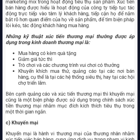
marketing mix trong hoạt động tiêu thụ sản phẩm. Xúc tiến
bán hàng được hiểu là hoạt động của công ty tiếp tục tác
động trực tiếp vào tâm lý khách hàng, tiếp cận họ để nắm
bắt rõ hơn quan điểm của họ về sản phẩm, để tìm biện pháp
lôi kéo, tác động khách hàng mua hàng.
Những kỹ thuật xúc tiến thương mại thường được áp
dụng trong kinh doanh thương mại là:
Mua hàng có kèm quà tặng
Giảm giá tức thì
Trò chơi và các chương trình vui chơi có thưởng
Khuyến khích mua thử, quảng cáo tại các nơi bán
hàng, cụ thể là tại các hệ thống siêu thị, hay tại các hội
chợ triển lãm.
Bên cạnh quảng cáo và xúc tiến thương mại thì khuyến mại
cũng là một biện pháp được sử dụng trong chính sách xúc
tiền thương mại nhằm mục đích kích thích tiêu thụ trong
một thời gian ngắn.
c) Khuyến mại
Khuyến mại là hành vi thương mại của thương nhân nhằm
xúc tiến việc bán hàng, cung ứng dịch vụ trong phạm vi kinh