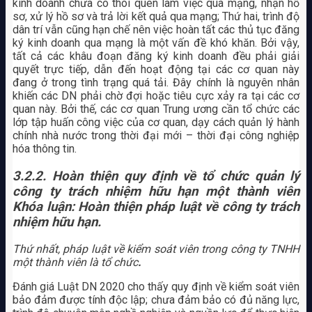
kinh doanh chưa có thói quen làm việc qua mạng, nhận hồ
sơ, xử lý hồ sơ và trả lời kết quả qua mạng; Thứ hai, trình độ
dân trí vẫn cũng hạn chế nên việc hoàn tất các thủ tục đăng
ký kinh doanh qua mạng là một vấn đề khó khăn. Bởi vậy,
tất cả các khâu đoạn đăng ký kinh doanh đều phải giải
quyết trực tiếp, dẫn đến hoạt động tại các cơ quan này
đang ở trong tình trạng quá tải. Đây chính là nguyên nhân
khiến các DN phải chờ đợi hoặc tiêu cực xảy ra tại các cơ
quan này. Bởi thế, các cơ quan Trung ương cần tổ chức các
lớp tập huấn công việc của cơ quan, dạy cách quản lý hành
chính nhà nước trong thời đại mới – thời đại công nghiệp
hóa thông tin.
3.2.2. Hoàn thiện quy định về tổ chức quản lý
công ty trách nhiệm hữu hạn một thành viên
Khóa luận: Hoàn thiện pháp luật về công ty trách
nhiệm hữu hạn.
Thứ nhất, pháp luật về kiểm soát viên trong công ty TNHH
một thành viên là tổ chức
.
Đánh giá Luật DN 2020 cho thấy quy định về kiểm soát viên
bảo đảm được tính độc lập; chưa đảm bảo có đủ năng lực,