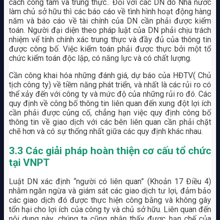
cách công tâm và trung thực.. Đối với các DN do Nhà nước
làm chủ sở hữu thì các báo cáo về tình hình hoạt động hàng
năm và báo cáo về tài chính của DN cần phải được kiểm
toán. Người đại diện theo pháp luật của DN phải chịu trách
nhiệm vể tính chính xác trung thực và đầy đủ của thông tin
được công bố. Việc kiểm toán phải được thực bởi một tổ
chức kiểm toán độc lập, có năng lực và có chất lượng.
Cần công khai hóa những đánh giá, dự báo của HĐTV( Chủ
tịch công ty) về tiềm năng phát triển, và nhất là các rủi ro có
thể xảy đến với công ty và mức độ của những rủi ro đó. Các
quy định về công bố thông tin liên quan đến xung đột lợi ích
cần phải được củng cố, chẳng hạn việc quy định công bố
thông tin về giao dịch với các bên liên quan cần phải chặt
chẽ hơn và có sự thống nhất giữa các quy định khác nhau.
3.3 Các giải pháp hoàn thiện cơ cấu tổ chức
tại VNPT
Luật DN xác định “người có liên quan” (Khoản 17 Điều 4)
nhằm ngăn ngừa và giám sát các giao dịch tư lợi, đảm bảo
các giao dịch đó được thực hiện công bằng và không gây
tổn hại cho lợi ích của công ty và chủ sở hữu. Liên quan đến
nội dung này, chúng ta cũng nhận thấy được hạn chế của