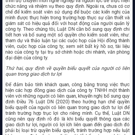
trình độ chuyên môn nghề nghiệp và nguồn lực để thực hiện
chức năng và nhiệm vụ theo quy định. Ngoài ra, chưa có cơ
chế để kiểm soát viên sử dụng để buộc các kiến nghị của
mình được thực hiện trong trường hợp thực sự cần thiết và
giám sát có hiệu quả đối với hoạt động của người quản lý
công ty. Theo chúng tôi, Luật DN cần bổ sung quy định chi
tiết hơn và bổ sung một số quyền cho kiểm soát viên, như:
tham dự và thảo luận tại các cuộc họp của Hội đồng thành
viên, cuộc họp của công ty; xem xét bất kỳ hồ sơ, tài liệu
nào của công ty tại trụ sở chính hoặc chi nhánh, văn phòng
đại diện của công ty.
Thứ hai, quy định về quyền biểu quyết của người có liên
quan trong giao dịch tư lợi
Để đảm bảo tính khách quan, công bằng trong việc thực
hiện các hợp đồng giao dịch của công ty TNHH một thành
viên với những người có liên quan, khuyến nghị bổ sung quy
định Điều 76 Luật DN (2020) theo hướng hạn chế quyền
biểu quyết của người có liên quan trong giao dịch tư lợi để
tránh trường hợp trục lợi cho riêng mình. Cụ thể, Luật DN
cũng nên quy định rõ đó là khi biểu quyết thông qua các
giao dịch tư lợi, người có lợi ích liên quan đến giao dịch đó
phải bị loại trừ quyền biểu quyết, tránh trường hợp nếu luật