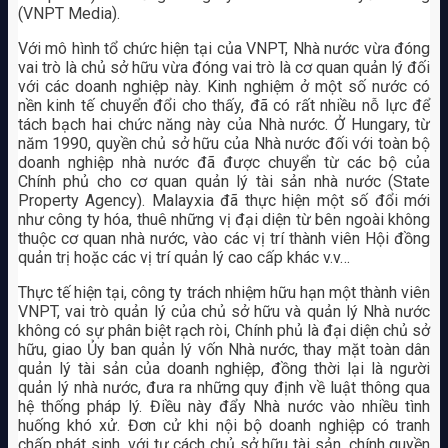
(VNPT Media).
Với mô hình tổ chức hiện tại của VNPT, Nhà nước vừa đóng
vai trò là chủ sở hữu vừa đóng vai trò là cơ quan quản lý đối
với các doanh nghiệp này. Kinh nghiệm ở một số nước có
nền kinh tế chuyển đổi cho thấy, đã có rất nhiều nỗ lực để
tách bạch hai chức năng này của Nhà nước. Ở Hungary, từ
năm 1990, quyền chủ sở hữu của Nhà nước đối với toàn bộ
doanh nghiệp nhà nước đã được chuyển từ các bộ của
Chính phủ cho cơ quan quản lý tài sản nhà nước (State
Property Agency). Malayxia đã thực hiện một số đổi mới
như công ty hóa, thuê những vị đại diện từ bên ngoài không
thuộc cơ quan nhà nước, vào các vị trí thành viên Hội đồng
quản trị hoặc các vị trí quản lý cao cấp khác v.v…
Thực tế hiện tại, công ty trách nhiệm hữu hạn một thành viên
VNPT, vai trò quản lý của chủ sở hữu và quản lý Nhà nước
không có sự phân biệt rạch ròi, Chính phủ là đại diện chủ sở
hữu, giao Ủy ban quản lý vốn Nhà nước, thay mặt toàn dân
quản lý tài sản của doanh nghiệp, đồng thời lại là người
quản lý nhà nước, đưa ra những quy định về luật thông qua
hệ thống pháp lý. Điều này đẩy Nhà nước vào nhiều tình
huống khó xử. Đơn cử khi nội bộ doanh nghiệp có tranh
chấp phát sinh, với tư cách chủ sở hữu tài sản, chính quyền