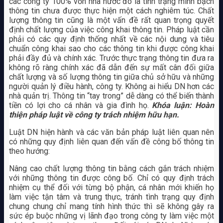
các công ty 100% vốn nhà nước đó là tình trạng minh bạch
thông tin chưa được thực hiện một cách nghiêm túc. Chất
lượng thông tin cũng là một vấn đề rất quan trọng quyết
định chất lượng của việc công khai thông tin. Pháp luật cần
phải có các quy định thống nhất về các nội dung và tiêu
chuẩn công khai sao cho các thông tin khi được công khai
phải đầy đủ và chính xác. Trước thực trạng thông tin đưa ra
không rõ ràng chính xác đã dẫn đến sự mất cân đối giữa
chất lượng và số lượng thông tin giữa chủ sở hữu và những
người quản lý điều hành, công ty. Không ai hiểu DN hơn các
nhà quản trị. Thông tin “tay trong” dễ dàng có thể biến thành
tiền có lợi cho cá nhân và gia đình họ.
Khóa luận: Hoàn
thiện pháp luật về công ty trách nhiệm hữu hạn.
Luật DN hiện hành và các văn bản pháp luật liên quan nên
có những quy định liên quan đến vấn đề công bố thông tin
theo hướng:
Nâng cao chất lượng thông tin bằng cách gắn trách nhiệm
với những thông tin được công bố. Chỉ có quy định trách
nhiệm cụ thể đối với từng bộ phận, cá nhân mới khiến họ
làm việc tận tâm và trung thực, tránh tình trạng quy định
chung chung chỉ mang tính hình thức thì sẽ không gây ra
sức ép buộc những vị lãnh đạo trong công ty làm việc một