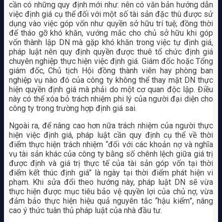
cần có những quy định mới như: nên có văn bản hướng dẫn
việc định giá cụ thể đối với một số tài sản đặc thù được sử
dụng vào việc góp vốn như quyền sở hữu trí tuệ; đồng thời
để tháo gỡ khó khăn, vướng mắc cho chủ sở hữu khi góp
vốn thành lập DN mà gặp khó khăn trong việc tự định giá,
pháp luật nên quy định quyền được thuê tổ chức định giá
chuyên nghiệp thực hiện việc định giá. Giám đốc hoặc Tổng
giám đốc, Chủ tịch Hội đồng thành viên hay phòng ban
nghiệp vụ nào đó của công ty không thể thay mặt DN thực
hiện quyền định giá mà phải do một cơ quan độc lập. Điều
này có thể xóa bỏ trách nhiệm phi lý của người đại diện cho
công ty trong trường hợp định giá sai.
Ngoài ra, để nâng cao hơn nữa trách nhiệm của người thực
hiện việc định giá, pháp luật cần quy định cụ thể về thời
điểm thực hiện trách nhiệm “đối với các khoản nợ và nghĩa
vụ tài sản khác của công ty bằng số chênh lệch giữa giá trị
được định và giá trị thực tế của tài sản góp vốn tại thời
điểm kết thúc định giá” là ngày tại thời điểm phát hiện vi
phạm. Khi sửa đổi theo hướng này, pháp luật DN sẽ vừa
thực hiện được mục tiêu bảo vệ quyền lợi của chủ nợ, vừa
đảm bảo thực hiện hiệu quả nguyên tắc “hậu kiểm”, nâng
cao ý thức tuân thủ pháp luật của nhà đầu tư.