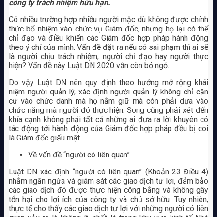
công ty trách nhiệm hữu hạn.
Có nhiều trường hợp nhiều người mặc dù không được chính
thức bổ nhiệm vào chức vụ Giám đốc, nhưng họ lại có thể
chỉ đạo và điều khiển các Giám đốc hợp pháp hành động
theo ý chí của mình. Vấn đề đặt ra nếu có sai phạm thì ai sẽ
là người chịu trách nhiệm, người chỉ đạo hay người thực
hiện? Vấn đề này Luật DN 2020 vẫn còn bỏ ngỏ.
Do vậy Luật DN nên quy định theo hướng mở rộng khái
niệm người quản lý, xác định người quản lý không chỉ căn
cứ vào chức danh mà họ nắm giữ mà còn phải dựa vào
chức năng mà người đó thực hiện. Song cũng phải xét đến
khía cạnh không phải tất cả những ai đưa ra lời khuyên có
tác động tới hành động của Giám đốc hợp pháp đều bị coi
là Giám đốc giấu mặt.
Về vấn đề “người có liên quan”
Luật DN xác định “người có liên quan” (Khoản 23 Điều 4)
nhằm ngăn ngừa và giám sát các giao dịch tư lợi, đảm bảo
các giao dịch đó được thực hiện công bằng và không gây
tổn hại cho lợi ích của công ty và chủ sở hữu. Tuy nhiên,
thực tế cho thấy các giao dịch tư lợi với những người có liên