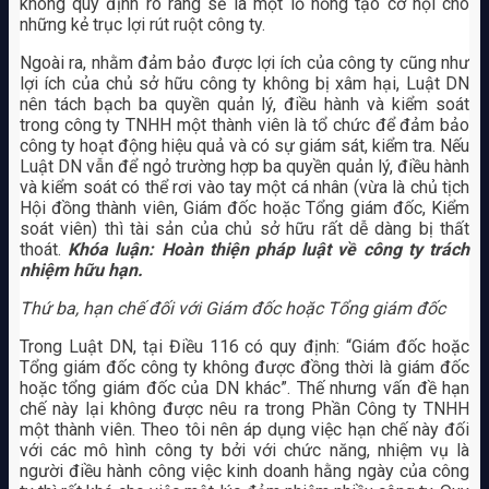
không quy định rõ ràng sẽ là một lỗ hổng tạo cơ hội cho
những kẻ trục lợi rút ruột công ty.
Ngoài ra, nhằm đảm bảo được lợi ích của công ty cũng như
lợi ích của chủ sở hữu công ty không bị xâm hại, Luật DN
nên tách bạch ba quyền quản lý, điều hành và kiểm soát
trong công ty TNHH một thành viên là tổ chức để đảm bảo
công ty hoạt động hiệu quả và có sự giám sát, kiểm tra. Nếu
Luật DN vẫn để ngỏ trường hợp ba quyền quản lý, điều hành
và kiểm soát có thể rơi vào tay một cá nhân (vừa là chủ tịch
Hội đồng thành viên, Giám đốc hoặc Tổng giám đốc, Kiểm
soát viên) thì tài sản của chủ sở hữu rất dễ dàng bị thất
thoát.
Khóa luận: Hoàn thiện pháp luật về công ty trách
nhiệm hữu hạn.
Thứ ba, hạn chế đối với Giám đốc hoặc Tổng giám đốc
Trong Luật DN, tại Điều 116 có quy định: “Giám đốc hoặc
Tổng giám đốc công ty không được đồng thời là giám đốc
hoặc tổng giám đốc của DN khác”. Thế nhưng vấn đề hạn
chế này lại không được nêu ra trong Phần Công ty TNHH
một thành viên. Theo tôi nên áp dụng việc hạn chế này đối
với các mô hình công ty bởi với chức năng, nhiệm vụ là
người điều hành công việc kinh doanh hằng ngày của công