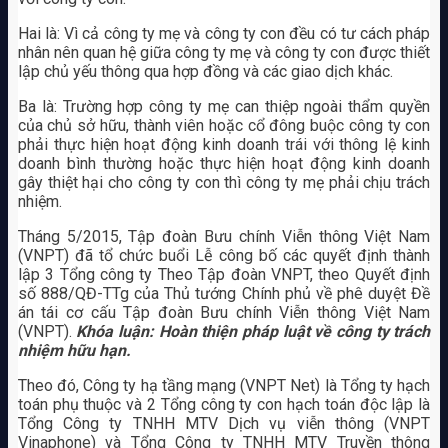
Hai là: Vì cả công ty mẹ và công ty con đều có tư cách pháp
nhân nên quan hệ giữa công ty mẹ và công ty con được thiết
lập chủ yếu thông qua hợp đồng và các giao dịch khác.
Ba là: Trường hợp công ty mẹ can thiệp ngoài thẩm quyền
của chủ sở hữu, thành viên hoặc cổ đông buộc công ty con
phải thực hiện hoạt động kinh doanh trái với thông lệ kinh
doanh bình thường hoặc thực hiện hoạt động kinh doanh
gây thiệt hại cho công ty con thì công ty mẹ phải chịu trách
nhiệm.
Tháng 5/2015, Tập đoàn Bưu chính Viễn thông Việt Nam
(VNPT) đã tổ chức buổi Lễ công bố các quyết định thành
lập 3 Tổng công ty Theo Tập đoàn VNPT, theo Quyết định
số 888/QĐ-TTg của Thủ tướng Chính phủ về phê duyệt Đề
án tái cơ cấu Tập đoàn Bưu chính Viễn thông Việt Nam
(VNPT).
Khóa luận: Hoàn thiện pháp luật về công ty trách
nhiệm hữu hạn.
Theo đó, Công ty hạ tầng mạng (VNPT Net) là Tổng ty hạch
toán phụ thuộc và 2 Tổng công ty con hạch toán độc lập là
Tổng Công ty TNHH MTV Dịch vụ viễn thông (VNPT
Vinaphone) và Tổng Công ty TNHH MTV Truyền thông