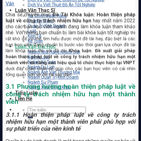
Văn
Dịch Vụ Viết Thuê Đồ Án Tốt Nghiệp
Luận Văn Thạc Sĩ
Chia sẻ chuyên mục
Đề Tài Khóa luận: Hoàn thiện pháp
Tài Chính Ngân Hàng
luật về công ty trách nhiệm hữu hạn
hay nhất năm 2022
Quản Lý Công
Quản Trị Kinh Doanh
cho các bạn học viên ngành đang làm khóa luận tham khảo
Luật
nhé. Với những bạn chuẩn bị làm bài khóa luận tốt nghiệp
thì
Kinh Tế
rất khó để có thể tìm hiểu được một đề tài hay, đặc biệt là các
Kế Toán
bạn học viên đang chuẩn bị bước vào thời gian lựa chọn đề tài
Luận Văn Đại Học
làm khóa luận thì với đề tài
Khóa luận: Đề xuất giải pháp
Ngành Nhà Hàng Khách Sạn
hoàn thiện pháp luật về công ty trách nhiệm hữu hạn một
Ngành Luật
Ngành Kế Toán
thành viên và nâng cao hiệu quả tổ chức thực hiện tại VNPT
Ngành Du Lịch
dưới đây chắc chắn sẽ giúp cho các bạn học viên có cái nhìn
Ngành Anh Văn Thương Mại
tổng quan hơn về đề tài sắp đến.
Ngành Quản Trị Kinh Doanh
Ngành Sư Phạm
3.1 Phương hướng hoàn thiện pháp luật về
Ngành Xuất Nhập Khẩu
Tiểu Luận
công ty trách nhiệm hữu hạn một thành
Liên Hệ
viên
3.1.1 Hoàn thiện pháp luật về công ty trách
nhiệm hữu hạn một thành viên phải phù hợp với
sự phát triển của nền kinh tế