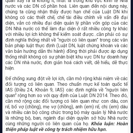
quan xảy ra là không ít, nhất là trong khu vực kinh tế Nhà
nước và các DN cổ phần hoá. Liên quan đến nội dung này,
chúng ta cũng nhận thấy được hạn chế của Luật DN khi
không có các thiết chế, chế tài điều chỉnh về vấn đề đại
diện, vẫn có nhiều đại diện quản lý phần vốn góp của các
DN Nhà nước có thể làm đại diện ở rất nhiều công ty khác
với nhiều lợi ích không thể kiểm soát được…cần phải có sự
định nghĩa thống nhất về “người có liên quan” trong các văn
bản pháp luật thực định (Luật DN, luật chứng khoán và các
văn bản hướng dẫn thi hành) đồng thời phải được áp dụng
thống nhất không có sự phân biệt khu vực DN tư doanh hay
các DN nhà nước, đơn giản hoá cách viết, dễ hiểu, dễ thực
hiện.
Để chống xung đột về lợi ích, cần mở rộng khái niệm về các
đối tượng có liên quan. Theo chuẩn mực kế toán quốc tế
IAS (Điều 24, Khoản 9, IAS) các định nghĩa về “người liên
quan” rộng hơn so với quy định của Luật DN 2014. Theo đó,
cần mở rộng các đối tượng có liên quan như: con dâu, con
rể, bố vợ (chồng), mẹ vợ (chồng), anh (em) rể, chị (em) dâu
và nhiều cán bộ công chức trong bộ máy quản lý Nhà nước
là những bộ, ban, ngành đại diện quyền sở hữu Nhà nước
cùng những người có liên quan của họ.
Khóa luận: Hoàn
thiện pháp luật về công ty trách nhiệm hữu hạn.