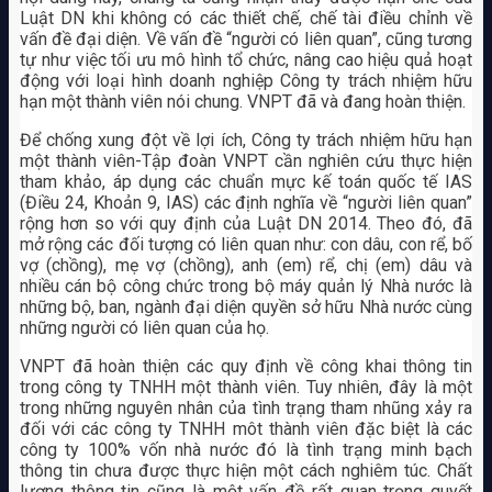
Luật DN khi không có các thiết chế, chế tài điều chỉnh về
vấn đề đại diện. Về vấn đề “người có liên quan”, cũng tương
tự như việc tối ưu mô hình tổ chức, nâng cao hiệu quả hoạt
động với loại hình doanh nghiệp Công ty trách nhiệm hữu
hạn một thành viên nói chung. VNPT đã và đang hoàn thiện.
Để chống xung đột về lợi ích, Công ty trách nhiệm hữu hạn
một thành viên-Tập đoàn VNPT cần nghiên cứu thực hiện
tham khảo, áp dụng các chuẩn mực kế toán quốc tế IAS
(Điều 24, Khoản 9, IAS) các định nghĩa về “người liên quan”
rộng hơn so với quy định của Luật DN 2014. Theo đó, đã
mở rộng các đối tượng có liên quan như: con dâu, con rể, bố
vợ (chồng), mẹ vợ (chồng), anh (em) rể, chị (em) dâu và
nhiều cán bộ công chức trong bộ máy quản lý Nhà nước là
những bộ, ban, ngành đại diện quyền sở hữu Nhà nước cùng
những người có liên quan của họ.
VNPT đã hoàn thiện các quy định về công khai thông tin
trong công ty TNHH một thành viên. Tuy nhiên, đây là một
trong những nguyên nhân của tình trạng tham nhũng xảy ra
đối với các công ty TNHH môt thành viên đặc biệt là các
công ty 100% vốn nhà nước đó là tình trạng minh bạch
thông tin chưa được thực hiện một cách nghiêm túc. Chất
lượng thông tin cũng là một vấn đề rất quan trọng quyết