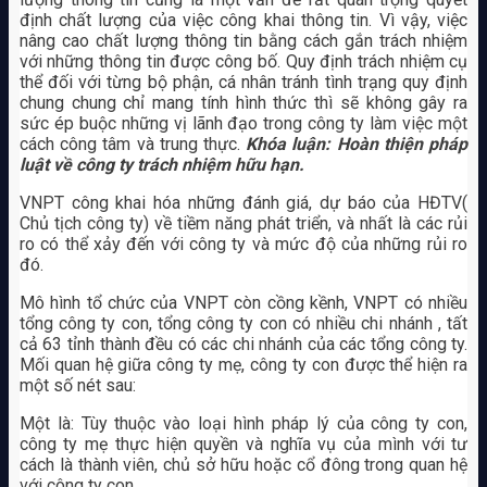
định chất lượng của việc công khai thông tin. Vì vậy, việc
nâng cao chất lượng thông tin bằng cách gắn trách nhiệm
với những thông tin được công bố. Quy định trách nhiệm cụ
thể đối với từng bộ phận, cá nhân tránh tình trạng quy định
chung chung chỉ mang tính hình thức thì sẽ không gây ra
sức ép buộc những vị lãnh đạo trong công ty làm việc một
cách công tâm và trung thực.
Khóa luận: Hoàn thiện pháp
luật về công ty trách nhiệm hữu hạn.
VNPT công khai hóa những đánh giá, dự báo của HĐTV(
Chủ tịch công ty) về tiềm năng phát triển, và nhất là các rủi
ro có thể xảy đến với công ty và mức độ của những rủi ro
đó.
Mô hình tổ chức của VNPT còn cồng kềnh, VNPT có nhiều
tổng công ty con, tổng công ty con có nhiều chi nhánh , tất
cả 63 tỉnh thành đều có các chi nhánh của các tổng công ty.
Mối quan hệ giữa công ty mẹ, công ty con được thể hiện ra
một số nét sau:
Một là: Tùy thuộc vào loại hình pháp lý của công ty con,
công ty mẹ thực hiện quyền và nghĩa vụ của mình với tư
cách là thành viên, chủ sở hữu hoặc cổ đông trong quan hệ
với công ty con.