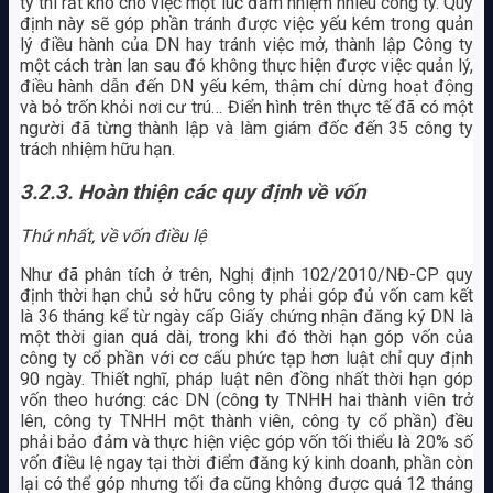
ty thì rất khó cho việc một lúc đảm nhiệm nhiều công ty. Quy
định này sẽ góp phần tránh được việc yếu kém trong quản
lý điều hành của DN hay tránh việc mở, thành lập Công ty
một cách tràn lan sau đó không thực hiện được việc quản lý,
điều hành dẫn đến DN yếu kém, thậm chí dừng hoạt động
và bỏ trốn khỏi nơi cư trú… Điển hình trên thực tế đã có một
người đã từng thành lập và làm giám đốc đến 35 công ty
trách nhiệm hữu hạn.
3.2.3. Hoàn thiện các quy định về vốn
Thứ nhất, về vốn điều lệ
Như đã phân tích ở trên, Nghị định 102/2010/NĐ-CP quy
định thời hạn chủ sở hữu công ty phải góp đủ vốn cam kết
là 36 tháng kể từ ngày cấp Giấy chứng nhận đăng ký DN là
một thời gian quá dài, trong khi đó thời hạn góp vốn của
công ty cổ phần với cơ cấu phức tạp hơn luật chỉ quy định
90 ngày. Thiết nghĩ, pháp luật nên đồng nhất thời hạn góp
vốn theo hướng: các DN (công ty TNHH hai thành viên trở
lên, công ty TNHH một thành viên, công ty cổ phần) đều
phải bảo đảm và thực hiện việc góp vốn tối thiểu là 20% số
vốn điều lệ ngay tại thời điểm đăng ký kinh doanh, phần còn
lại có thể góp nhưng tối đa cũng không được quá 12 tháng