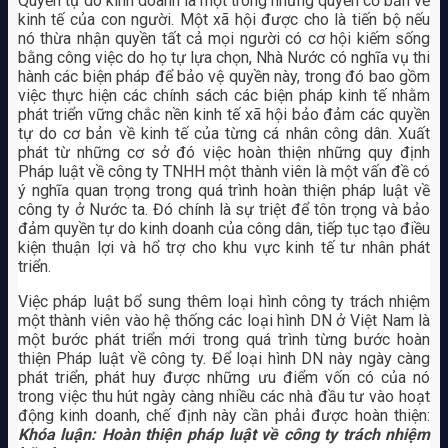
Quyền tự do kinh doanh là một trong những quyền cơ bản về
kinh tế của con người. Một xã hội được cho là tiến bộ nếu
nó thừa nhận quyền tất cả mọi người có cơ hội kiếm sống
bằng công việc do họ tự lựa chọn, Nhà Nước có nghĩa vụ thi
hành các biện pháp để bảo vệ quyền này, trong đó bao gồm
việc thực hiện các chính sách các biện pháp kinh tế nhằm
phát triển vững chắc nền kinh tế xã hội bảo đảm các quyền
tự do cơ bản về kinh tế của từng cá nhân công dân. Xuất
phát từ những cơ sở đó việc hoàn thiện những quy định
Pháp luật về công ty TNHH một thành viên là một vấn đề có
ý nghĩa quan trọng trong quá trình hoàn thiện pháp luật về
công ty ở Nước ta. Đó chính là sự triệt để tôn trọng và bảo
đảm quyền tự do kinh doanh của công dân, tiếp tục tạo điều
kiện thuận lợi và hổ trợ cho khu vực kinh tế tư nhân phát
triển.
Việc pháp luật bổ sung thêm loại hình công ty trách nhiệm
một thành viên vào hệ thống các loại hình DN ở Việt Nam là
một bước phát triển mới trong quá trình từng bước hoàn
thiện Pháp luật về công ty. Để loại hình DN này ngày càng
phát triển, phát huy được những ưu điểm vốn có của nó
trong việc thu hút ngày càng nhiều các nhà đầu tư vào hoạt
động kinh doanh, chế định này cần phải được hoàn thiện:
Khóa luận: Hoàn thiện pháp luật về công ty trách nhiệm