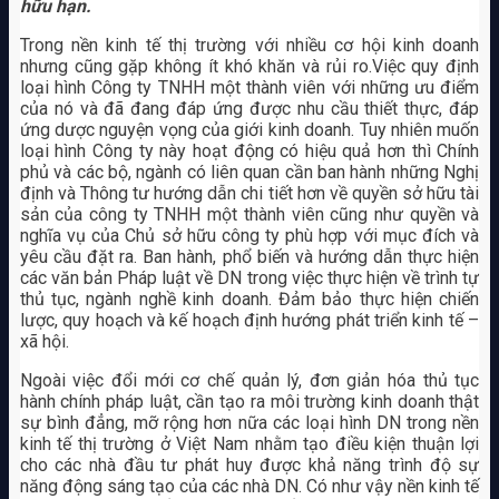
hữu hạn.
Trong nền kinh tế thị trường với nhiều cơ hội kinh doanh
nhưng cũng gặp không ít khó khăn và rủi ro.Việc quy định
loại hình Công ty TNHH một thành viên với những ưu điểm
của nó và đã đang đáp ứng được nhu cầu thiết thực, đáp
ứng dược nguyện vọng của giới kinh doanh. Tuy nhiên muốn
loại hình Công ty này hoạt động có hiệu quả hơn thì Chính
phủ và các bộ, ngành có liên quan cần ban hành những Nghị
định và Thông tư hướng dẫn chi tiết hơn về quyền sở hữu tài
sản của công ty TNHH một thành viên cũng như quyền và
nghĩa vụ của Chủ sở hữu công ty phù hợp với mục đích và
yêu cầu đặt ra. Ban hành, phổ biến và hướng dẫn thực hiện
các văn bản Pháp luật về DN trong việc thực hiện về trình tự
thủ tục, ngành nghề kinh doanh. Đảm bảo thực hiện chiến
lược, quy hoạch và kế hoạch định hướng phát triển kinh tế –
xã hội.
Ngoài việc đổi mới cơ chế quản lý, đơn giản hóa thủ tục
hành chính pháp luật, cần tạo ra môi trường kinh doanh thật
sự bình đẳng, mỡ rộng hơn nữa các loại hình DN trong nền
kinh tế thị trường ở Việt Nam nhằm tạo điều kiện thuận lợi
cho các nhà đầu tư phát huy được khả năng trình độ sự
năng động sáng tạo của các nhà DN. Có như vậy nền kinh tế