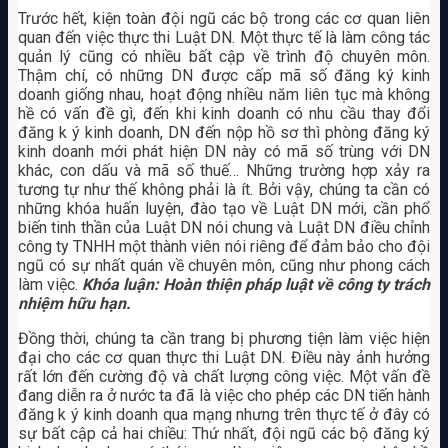
Trước hết, kiện toàn đội ngũ các bộ trong các cơ quan liên
quan đến việc thực thi Luật DN. Một thực tế là làm công tác
quản lý cũng có nhiều bất cập về trình độ chuyên môn.
Thậm chí, có những DN được cấp mã số đăng ký kinh
doanh giống nhau, hoạt động nhiều năm liên tục mà không
hề có vấn đề gì, đến khi kinh doanh có nhu cầu thay đổi
đăng k ý kinh doanh, DN đến nộp hồ sơ thì phòng đăng ký
kinh doanh mới phát hiện DN này có mã số trùng với DN
khác, con dấu và mã số thuế… Những trường hợp xảy ra
tương tự như thế không phải là ít. Bởi vậy, chúng ta cần có
những khóa huấn luyện, đào tạo về Luật DN mới, cần phổ
biến tinh thần của Luật DN nói chung và Luật DN điều chỉnh
công ty TNHH một thành viên nói riêng để đảm bảo cho đội
ngũ có sự nhất quán về chuyên môn, cũng như phong cách
làm việc.
Khóa luận: Hoàn thiện pháp luật về công ty trách
nhiệm hữu hạn.
Đồng thời, chúng ta cần trang bị phương tiện làm việc hiện
đại cho các cơ quan thực thi Luật DN. Điều này ảnh hưởng
rất lớn đến cường độ và chất lượng công việc. Một vấn đề
đang diễn ra ở nước ta đã là việc cho phép các DN tiến hành
đăng k ý kinh doanh qua mạng nhưng trên thực tế ở đây có
sự bất cập cả hai chiều: Thứ nhất, đội ngũ các bộ đăng ký