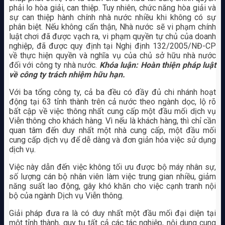
phải lo hòa giải, can thiệp. Tuy nhiên, chức năng hòa giải và
sự can thiệp hành chính nhà nước nhiều khi không có sự
phân biệt. Nếu không cẩn thận, Nhà nước sẽ vi phạm chính
luật chơi đã được vạch ra, vi phạm quyền tự chủ của doanh
nghiệp, đã được quy định tại Nghị định 132/2005/NĐ-CP
về thực hiện quyền và nghĩa vụ của chủ sở hữu nhà nước
đối với công ty nhà nước.
Khóa luận: Hoàn thiện pháp luật
về công ty trách nhiệm hữu hạn.
Với ba tổng công ty, cả ba đều có đầy đủ chi nhánh hoạt
động tại 63 tỉnh thành trên cả nước theo ngành dọc, lộ rõ
bất cập về việc thông nhất cung cấp một đầu mối dịch vụ
Viễn thông cho khách hàng. Vì nếu là khách hàng, thì chỉ cần
quan tâm đến duy nhất một nhà cung cấp, một đầu mối
cung cấp dịch vụ để dễ dàng và đơn giản hóa việc sử dụng
dịch vụ.
Việc này dẫn đến việc không tối ưu được bộ máy nhân sự,
số lượng cán bộ nhân viên làm việc trung gian nhiều, giảm
năng suất lao động, gây khó khăn cho việc cạnh tranh nội
bộ của ngành Dịch vụ Viễn thông.
Giải pháp đưa ra là có duy nhất một đầu mối đại diện tại
một tỉnh thành, quy tụ tất cả các tác nghiệp, nội dung cung