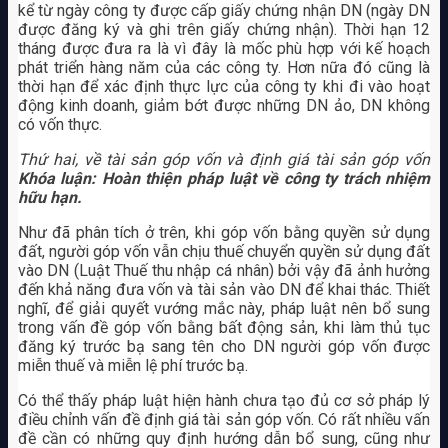
kể từ ngày công ty được cấp giấy chứng nhận DN (ngày DN
được đăng ký và ghi trên giấy chứng nhận). Thời hạn 12
tháng được đưa ra là vì đây là mốc phù hợp với kế hoạch
phát triển hàng năm của các công ty. Hơn nữa đó cũng là
thời hạn để xác định thực lực của công ty khi đi vào hoạt
động kinh doanh, giảm bớt được những DN ảo, DN không
có vốn thực.
Thứ hai, về tài sản góp vốn và định giá tài sản góp vốn
Khóa luận: Hoàn thiện pháp luật về công ty trách nhiệm
hữu hạn.
Như đã phân tích ở trên, khi góp vốn bằng quyền sử dụng
đất, người góp vốn vẫn chịu thuế chuyển quyền sử dụng đất
vào DN (Luật Thuế thu nhập cá nhân) bởi vậy đã ảnh hưởng
đến khả năng đưa vốn và tài sản vào DN để khai thác. Thiết
nghĩ, để giải quyết vướng mắc này, pháp luật nên bổ sung
trong vấn đề góp vốn bằng bất động sản, khi làm thủ tục
đăng ký trước bạ sang tên cho DN người góp vốn được
miễn thuế và miễn lệ phí trước bạ.
Có thể thấy pháp luật hiện hành chưa tạo đủ cơ sở pháp lý
điều chỉnh vấn đề định giá tài sản góp vốn. Có rất nhiều vấn
đề cần có những quy định hướng dẫn bổ sung, cũng như