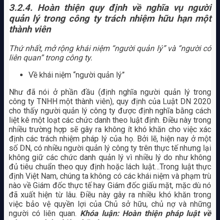
3.2.4. Hoàn thiện quy định về nghĩa vụ người
quản lý trong công ty trách nhiệm hữu hạn một
thành viên
Thứ nhất, mở rộng khái niệm “người quản lý” và “người có
liên quan” trong công ty.
Về khái niệm “người quản lý”
Như đã nói ở phần đầu (định nghĩa người quản lý trong
công ty TNHH một thành viên), quy định của Luật DN 2020
cho thấy người quản lý công ty được định nghĩa bằng cách
liệt kê một loạt các chức danh theo luật định. Điều này trong
nhiều trường hợp sẽ gây ra không ít khó khăn cho việc xác
định các trách nhiệm pháp lý của họ. Bởi lẽ, hiện nay ở một
số DN, có nhiều người quản lý công ty trên thực tế nhưng lại
không giữ các chức danh quản lý vì nhiều lý do như không
đủ tiêu chuẩn theo quy định hoặc lách luật…Trong luật thực
định Việt Nam, chúng ta không có các khái niệm và phạm trù
nào về Giám đốc thực tế hay Giám đốc giấu mặt, mặc dù nó
đã xuất hiện từ lâu. Điều này gây ra nhiều khó khăn trong
việc bảo vệ quyền lợi của Chủ sở hữu, chủ nợ và những
người có liên quan.
Khóa luận: Hoàn thiện pháp luật về