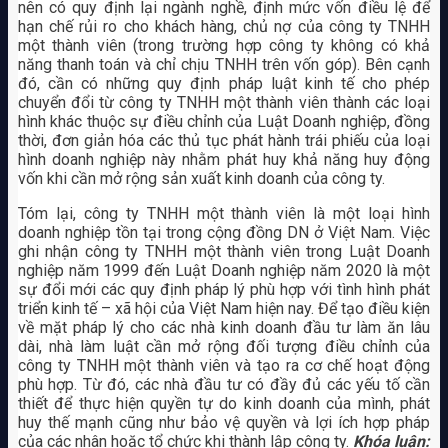
nên có quy định lại ngành nghề, định mức vốn điều lệ để
hạn chế rủi ro cho khách hàng, chủ nợ của công ty TNHH
một thành viên (trong trường hợp công ty không có khả
năng thanh toán và chỉ chịu TNHH trên vốn góp). Bên cạnh
đó, cần có những quy định pháp luật kinh tế cho phép
chuyển đổi từ công ty TNHH một thành viên thành các loại
hình khác thuộc sự điều chỉnh của Luật Doanh nghiệp, đồng
thời, đơn giản hóa các thủ tục phát hành trái phiếu của loại
hình doanh nghiệp này nhằm phát huy khả năng huy động
vốn khi cần mở rộng sản xuất kinh doanh của công ty.
Tóm lại, công ty TNHH một thành viên là một loại hình
doanh nghiệp tồn tại trong cộng đồng DN ở Việt Nam. Việc
ghi nhận công ty TNHH một thành viên trong Luật Doanh
nghiệp năm 1999 đến Luật Doanh nghiệp năm 2020 là một
sự đổi mới các quy định pháp lý phù hợp với tình hình phát
triển kinh tế – xã hội của Việt Nam hiện nay. Để tạo điều kiện
về mặt pháp lý cho các nhà kinh doanh đầu tư làm ăn lâu
dài, nhà làm luật cần mở rộng đối tượng điều chỉnh của
công ty TNHH một thành viên và tạo ra cơ chế hoạt động
phù hợp. Từ đó, các nhà đầu tư có đầy đủ các yếu tố cần
thiết để thực hiện quyền tự do kinh doanh của mình, phát
huy thế mạnh cũng như bảo vệ quyền và lợi ích hợp pháp
của các nhân hoặc tổ chức khi thành lập công ty.
Khóa luận: