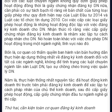
đối với các luật chuyên ngành không quy định giấy phép
hoạt động đồng thời là giấy chứng nhận đăng ký DN nữa,
cần phải có sự tách bạch rõ ràng về bản chất của từng loại
giấy phép như quy định hiện nay của Luật Đầu tư 2014 và
Luật các tổ chức tín dụng 2010. Coi việc cấp các loại giấy
phép hoạt động là những hoạt động độc lập với việc đăng
ký kinh doanh cho DN. Nhận thức rõ rằng việc cấp giấy
chứng nhận đăng ký kinh doanh là nhằm xác lập tư cách
pháp nhân cho DN. Nó hoàn toàn khác với việc cho phép DN
hoạt động trong một ngành nghề, lĩnh vực nào đó.
Bốn là, cơ quan có thẩm quyền ban hành văn bản hướng dẫn
thực hiện áp dụng thống nhất về đăng ký kinh doanh đối với
tất cả các ngành nghề, không để tình trạng các luật chuyên
ngành lấn sân Luật DN, tạo sự chồng chéo trong việc quản
lý DN.
Năm là, thực hiện thống nhất nguyên tắc: đã hoạt động kinh
doanh thì trước tiên phải đăng ký kinh doanh để xác lập tư
cách pháp nhân của chủ thể kinh doanh, sau đó cấp giấy
phép hoạt động, cấp giấy chứng nhận đầu tư ngành nghề gì
thì cấp.
Thứ hai, cần kiện toàn cơ quan đăng ký kinh doanh