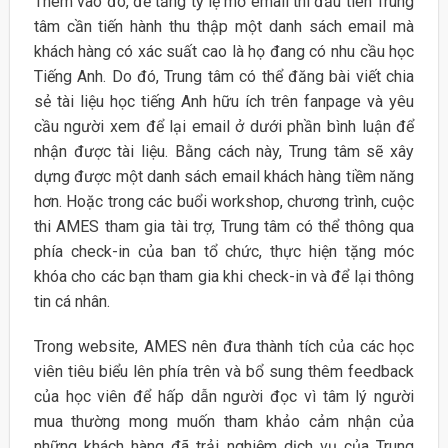
Thêm vào đó, để tăng tỷ lệ mở email thì đầu tiên Trung
tâm cần tiến hành thu thập một danh sách email mà
khách hàng có xác suất cao là họ đang có nhu cầu học
Tiếng Anh. Do đó, Trung tâm có thể đăng bài viết chia
sẻ tài liệu học tiếng Anh hữu ích trên fanpage và yêu
cầu người xem để lại email ở dưới phần bình luận để
nhận được tài liệu. Bằng cách này, Trung tâm sẽ xây
dựng được một danh sách email khách hàng tiềm năng
hơn. Hoặc trong các buổi workshop, chương trình, cuộc
thi AMES tham gia tài trợ, Trung tâm có thể thông qua
phía check-in của ban tổ chức, thực hiện tặng móc
khóa cho các bạn tham gia khi check-in và để lại thông
tin cá nhân.
Trong website, AMES nên đưa thành tích của các học
viên tiêu biểu lên phía trên và bổ sung thêm feedback
của học viên để hấp dẫn người đọc vì tâm lý người
mua thường mong muốn tham khảo cảm nhận của
những khách hàng đã trải nghiệm dịch vụ của Trung