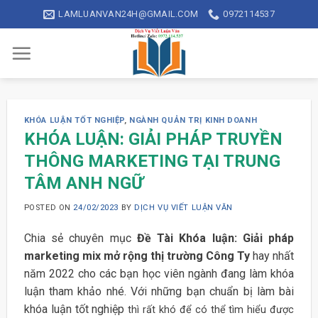
Skip
LAMLUANVAN24H@GMAIL.COM
0972114537
to
content
KHÓA LUẬN TỐT NGHIỆP
,
NGÀNH QUẢN TRỊ KINH DOANH
KHÓA LUẬN: GIẢI PHÁP TRUYỀN
THÔNG MARKETING TẠI TRUNG
TÂM ANH NGỮ
POSTED ON
24/02/2023
BY
DỊCH VỤ VIẾT LUẬN VĂN
Chia sẻ chuyên mục
Đề Tài Khóa luận: Giải pháp
marketing mix mở rộng thị trường Công Ty
hay nhất
năm 2022 cho các bạn học viên ngành đang làm khóa
luận tham khảo nhé. Với những bạn chuẩn bị làm bài
khóa luận tốt nghiệp
thì rất khó để có thể tìm hiểu được