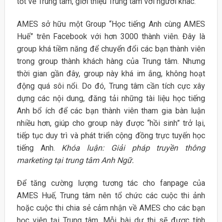
tốt về Trung tâm, giới thiệu Trung tâm với người khác.
AMES sở hữu một Group “Học tiếng Anh cùng AMES
Huế” trên Facebook với hơn 3000 thành viên. Đây là
group khá tiềm năng để chuyển đổi các bạn thành viên
trong group thành khách hàng của Trung tâm. Nhưng
thời gian gần đây, group này khá im ắng, không hoạt
động quá sôi nổi. Do đó, Trung tâm cần tích cực xây
dựng các nội dung, đăng tải những tài liệu học tiếng
Anh bổ ích để các bạn thành viên tham gia bàn luận
nhiều hơn, giúp cho group này được “hồi sinh” trở lại,
tiếp tục duy trì và phát triển cộng đồng trực tuyến học
tiếng Anh.
Khóa luận: Giải pháp truyền thông
marketing tại trung tâm Anh Ngữ.
Để tăng cường lượng tương tác cho fanpage của
AMES Huế, Trung tâm nên tổ chức các cuộc thi ảnh
hoặc cuộc thi chia sẻ cảm nhận về AMES cho các bạn
học viên tại Trung tâm. Mỗi bài dự thi sẽ được tính