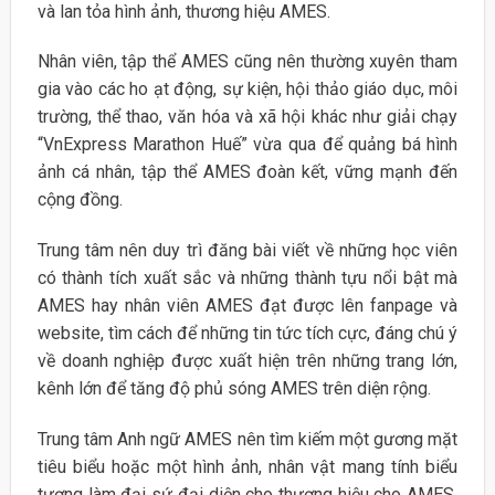
và lan tỏa hình ảnh, thương hiệu AMES.
Nhân viên, tập thể AMES cũng nên thường xuyên tham
gia vào các ho ạt động, sự kiện, hội thảo giáo dục, môi
trường, thể thao, văn hóa và xã hội khác như giải chạy
“VnExpress Marathon Huế” vừa qua để quảng bá hình
ảnh cá nhân, tập thể AMES đoàn kết, vững mạnh đến
cộng đồng.
Trung tâm nên duy trì đăng bài viết về những học viên
có thành tích xuất sắc và những thành tựu nổi bật mà
AMES hay nhân viên AMES đạt được lên fanpage và
website, tìm cách để những tin tức tích cực, đáng chú ý
về doanh nghiệp được xuất hiện trên những trang lớn,
kênh lớn để tăng độ phủ sóng AMES trên diện rộng.
Trung tâm Anh ngữ AMES nên tìm kiếm một gương mặt
tiêu biểu hoặc một hình ảnh, nhân vật mang tính biểu
tượng làm đại sứ đại diện cho thương hiệu cho AMES,