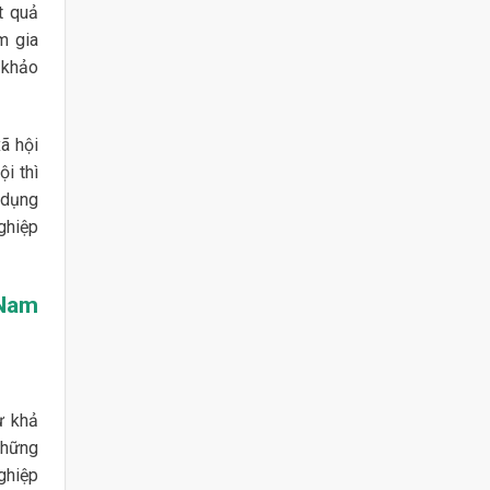
t quả
m gia
 khảo
xã hội
i thì
 dụng
ghiệp
 Nam
ư khả
những
ghiệp