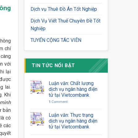
hông
Dịch vụ Thuê Đồ Án Tốt Nghiệp
Dịch Vụ Viết Thuế Chuyên Đề Tốt
Nghiệp
TUYỂN CỘNG TÁC VIÊN
không
m chí
 càng
ện với
TIN TỨC NỔI BẬT
hi lại
 được
Luận văn: Chất lượng
 lai.
dịch vụ ngân hàng điện
. Khi
tử tại Vietcombank
 mình
1
Comment
từ bản
Luận văn: Thực trạng
là có
dịch vụ ngân hàng điện
ề các
tử tại Vietcombank
quyết