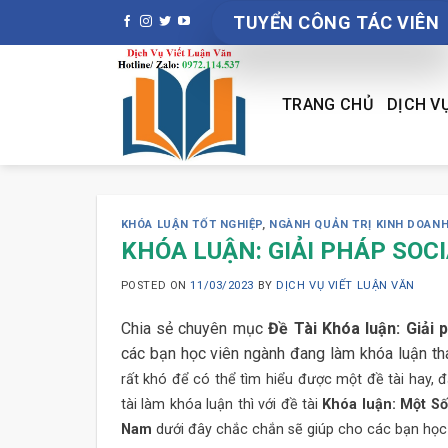
Skip
TUYỂN CÔNG TÁC VIÊN
to
content
TRANG CHỦ
DỊCH V
KHÓA LUẬN TỐT NGHIỆP
,
NGÀNH QUẢN TRỊ KINH DOAN
KHÓA LUẬN: GIẢI PHÁP SOC
POSTED ON
11/03/2023
BY
DỊCH VỤ VIẾT LUẬN VĂN
Chia sẻ chuyên mục
Đề Tài Khóa luận: Giải
các bạn học viên ngành đang làm khóa luận th
rất khó để có thể tìm hiểu được một đề tài hay, 
tài làm khóa luận thì với đề tài
Khóa luận: Một Số
Nam
dưới đây chắc chắn sẽ giúp cho các bạn học 