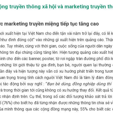
ộng truyền thông xã hội và marketing truyền t
ức marketing truyền miệng tiếp tục tăng cao
xuất hiện tại Việt Nam cho đến tận vài năm trở lại đây, có lẽ 
 “như đinh đóng cột” vào những gì xuất hiện trên quảng cáo. Thậ
áo. Tuy nhiên, cùng với thời gian, cuộc sống của người dân ngày
 thông tin đại chúng cũng tăng lên. Hiện tượng quảng cáo xuất hi
hình cho đến các banner, poster, tờ rơi ngập tràn đường phố đôi k
những lời giới thiệu từ gia đình, bạn bè, người quen lại thường
ần đây và hiện tượng này vẫn có xu hướng phát triển trong tương
an trọng trong tính cách người Việt Nam đó là tâm lý đám đông
 tác động bởi suy nghĩ : “
Bạn bè dùng, đồng nghiệp dùng thì
 và trong thời gian tới cũng không có xu hướng thay đổi. Kết quả 
 nhận định trên. Cụ thể, trong số các đối tượng khảo sát trả lời 
 (76%) cho biết họ đã từng nhận được những thông tin chia sẻ v
ủa mình thông qua các cộng đồng mạng này, 55% cho biết các 