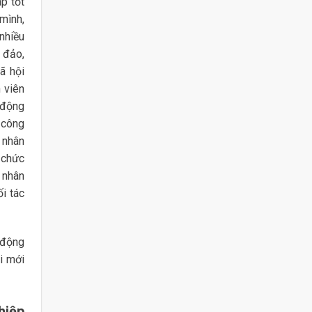
p tốt
mình,
nhiều
 đảo,
ã hội
 viên
 động
 công
 nhân
 chức
 nhân
i tác
 động
i mới
hiệp