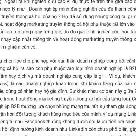
 Ngoài ra khi nghiên cứu các ví dụ thực tế trên thế giới các 
ỏi hợp lý như : Doanh nghiệp mình đang nghiên cứu đã thành côn
g truyền thông xã hội của họ ? Họ đã sử dụng những công cụ gì, 
biệt, hoạt động marketing truyền thông xã hội phụ thuộc rất lớn và
i liên tục từng ngày từng giờ, do đó quá trình nghiên cứu, học t
 nhạy cập nhật thông tin về hoạt động marketing truyền thông x
inh nghiệm cần có
.
sự chọn lọc cho phù hợp với bản thân doanh nghiệp trong bối cảnh
ng xã hội ra sao còn phụ thuộc vào loại hình doanh nghiệp là B2
ẩm hay dịch vụ mà doanh nghiệp cung cấp là gì,…. Ví dụ, khách
ess
) là các doanh nghiệp khác trong khi khách hàng của các 
tiêu dùng cá nhân hay hộ gia đình. Sự khác nhau cơ bản này giữa 2
 trong hoạt động marketing truyền thông xã hội của từng loại. Cụ
ghiệp B2B thường lựa chọn những mạng thu hút sự tham gia đôn
cận hơn đối tượng khách hàng mục tiêu của mình, ví dụ mạng Link
iêng tư như Facebook thường không được coi là ưu tiên lựa chọn
ã hội định hướng kinh doanh như LinkedIn còn chưa phổ biến, gâ