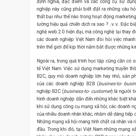
định nghĩa, đặc điểm và các công cụ sử dụng.
nghiệp này cũng phải biết đặt ra những câu h
thất bại như thế nào trong hoạt động marketin
lường hiệu quả chiến dịch ra sao ? ..v..v.. Đặc 
nghệ web 2.0 hiện đại, mà công nghệ lại thay đổ
các doanh nghiệp Việt Nam đòi hỏi việc nhanh
trên thế giới để kịp thời nắm bắt được những k
Ngoài ra, trong quá trình học tập cũng cần có 
tế Việt Nam. Việc sử dụng marketing truyền thô
B2C, quy mô doanh nghiệp lớn hay nhỏ, sản ph
của các doanh nghiệp B2B (
busines-to-
busin
nghiệp B2C (
business-to- customer
) là người 
hình doanh nghiệp dẫn đến những khác biệt khác
khi sử dụng công cụ mạng xã hội, các doanh n
của nhiều doanh nhân khác, nhằm dễ dàng tiếp 
Những mạng xã hội mang tính chất cá nhân và r
đầu. Trong khi đó, tại Việt Nam những mạng x