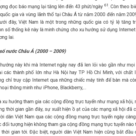
61
lượng đọc báo mạng lại tăng lên đến 43 phút/ngày
. Còn theo bi
ố quốc gia và vùng lãnh thổ tại Châu Á từ năm 2000 đến năm 200
dưới đây, Việt Nam là một trong những quốc gia có tỷ lệ tăng t
n số thống kê này là minh chứng cho xu hướng sử dụng Internet
ng lai.
t số nước Châu Á (2000 – 2009)
 hướng này khi mà Internet ngày nay đã len lỏi vào gần như mọi
i các thành phố lớn như Hà Nội hay TP Hồ Chí Minh, với chất 
g chỉ truy cập Internet qua những chiếc máy tính để bàn mà cò
thoại thông minh như iPhone, Blackberry,…
là xu hướng tham gia các cộng đồng trực tuyến như mạng xã hội,
ong thời gian gần đây, sự xuất hiện ồ ạt của các mạng xã hội đã 
ười dân Việt Nam qua các cộng đồng mạng trực tuyến ngày càng
ác đối tượng hiện không tham gia cộng đồng mạng trực tuyến nào t
 thời gian tới. Đặc biệt, người dân Việt Nam hiện cũng bắt đầu 