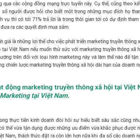
 qua các cộng đồng mạng trực tuyến này. Cụ thể, cũng theo kế
45% số người được hỏi cho biết một trong những mục đích họ tha
 vụ thì có tới 71% trả lời là trong thời gian tới có dự định tham
i đưa ra các quyết định mua sắm.
 giá là những lợi thế cho việc phát triển marketing truyền thông 
p tại Việt Nam nếu muốn thử sức với marketing truyền thông xã hộ
ớng trên đối với loại hình marketing này và làm thế nào để tận
ng chiến lược marketing truyền thông xã hội dài hạn của doanh n
oạt động marketing truyền thông xã hội tại Việt
 Marketing tại Việt Nam.
rong thực tiễn kinh doanh đòi hỏi sự hiểu biết sâu sắc cũng nh
 có thể vừa tận dụng được những ưu điểm vừa khắc phục được 
ệt Nam, thách thức đặt ra còn lớn hơn nữa khi đa số các doanh n