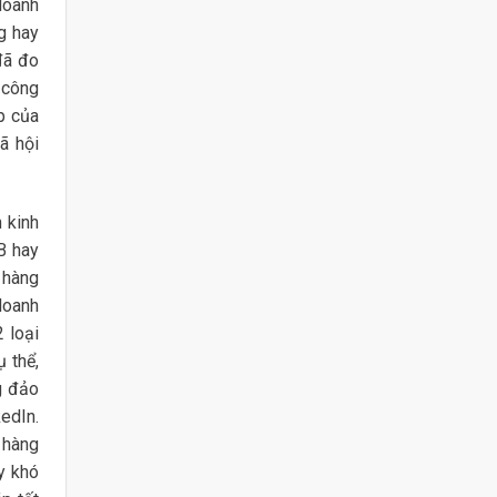
doanh
g hay
đã đo
o công
ập của
ã hội
 kinh
B hay
 hàng
doanh
 loại
 thể,
g đảo
edIn.
 hàng
y khó