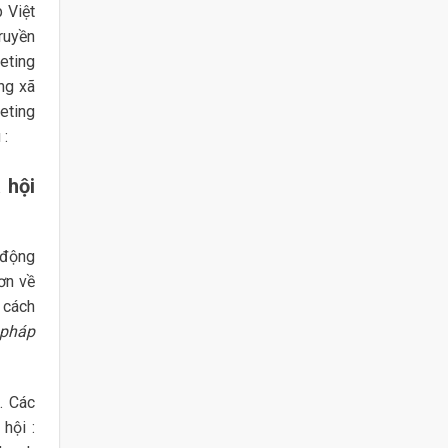
 Việt
ruyền
eting
ng xã
eting
 :
 hội
 động
ơn về
 cách
 pháp
. Các
hội :