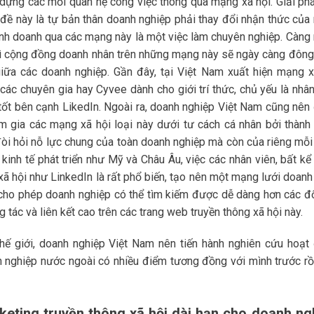
dựng các mối quan hệ công việc thông qua mạng xã hội. Giải phá
đề này là tự bản thân doanh nghiệp phải thay đổi nhận thức của 
 kinh doanh qua các mạng này là một việc làm chuyên nghiệp. Càng 
thì cộng đồng doanh nhân trên những mạng này sẽ ngày càng đông
giữa các doanh nghiệp. Gần đây, tại Việt Nam xuất hiện mạng x
các chuyên gia hay Cyvee dành cho giới trí thức, chủ yếu là nhân
tốt bên cạnh LikedIn. Ngoài ra, doanh nghiệp Việt Nam cũng nên
am gia các mạng xã hội loại này dưới tư cách cá nhân bởi thành
đòi hỏi nỗ lực chung của toàn doanh nghiệp mà còn của riêng mỗi
kinh tế phát triển như Mỹ và Châu Âu, việc các nhân viên, bất kể
 xã hội như LinkedIn là rất phổ biến, tạo nên một mạng lưới doanh
ho phép doanh nghiệp có thể tìm kiếm được dễ dàng hơn các đố
tác và liên kết cao trên các trang web truyền thông xã hội này.
 thế giới, doanh nghiệp Việt Nam nên tiến hành nghiên cứu hoạt
h nghiệp nước ngoài có nhiều điểm tương đồng với mình trước rồ
keting truyền thông xã hội dài hạn cho doanh ng