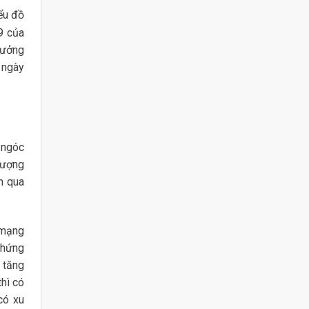
ểu đồ
9 của
rưởng
 ngày
 ngóc
lượng
n qua
 mạng
chứng
 tăng
hì có
có xu