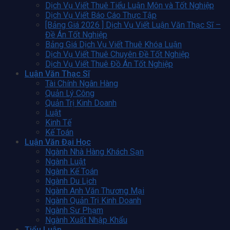
Dịch Vụ Viết Thuê Tiểu Luận Môn và Tốt Nghiệp
Dịch Vụ Viết Báo Cáo Thực Tập
[Bảng Giá 2026 ] Dịch Vụ Viết Luận Văn Thạc Sĩ –
Đề Án Tốt Nghiệp
Bảng Giá Dịch Vụ Viết Thuê Khóa Luận
Dịch Vụ Viết Thuê Chuyên Đề Tốt Nghiệp
Dịch Vụ Viết Thuê Đồ Án Tốt Nghiệp
Luận Văn Thạc Sĩ
Tài Chính Ngân Hàng
Quản Lý Công
Quản Trị Kinh Doanh
Luật
Kinh Tế
Kế Toán
Luận Văn Đại Học
Ngành Nhà Hàng Khách Sạn
Ngành Luật
Ngành Kế Toán
Ngành Du Lịch
Ngành Anh Văn Thương Mại
Ngành Quản Trị Kinh Doanh
Ngành Sư Phạm
Ngành Xuất Nhập Khẩu
Tiểu Luận