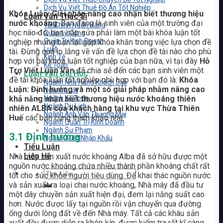
Dịch Vụ Viết Thuê Đồ Án Tốt Nghiệp
Khóa Luận: Giải pháp nâng cao nhận biết thương hiệu
Luận Văn Thạc Sĩ
nước khoáng
. Bạn đang là sinh viên của một trường đại
Tài Chính Ngân Hàng
học nào đó, bạn sắp sửa phải làm một bài khóa luận tốt
Quản Lý Công
Quản Trị Kinh Doanh
nghiệp nhưng bạn lại gặp khóa khăn trong việc lựa chọn đề
Luật
tài. Đừng quá lo lắng về vấn đề lựa chọn đề tài nào cho phù
Kinh Tế
hợp với bài khóa luận tốt nghiệp của bạn nữa, vì tại đây
Hỗ
Kế Toán
Trợ Viết Luận Văn
đã chia sẻ đến các bạn sinh viên một
Luận Văn Đại Học
đề tài khóa luận tốt nghiệp phù hợp với bạn đó là:
Khóa
Ngành Nhà Hàng Khách Sạn
Luận: Định hướng và một số giải pháp nhằm nâng cao
Ngành Luật
khả năng nhận biết thương hiệu nước khoáng thiên
Ngành Kế Toán
Ngành Du Lịch
nhiên ALBA của khách hàng tại khu vực Thừa Thiên
Ngành Anh Văn Thương Mại
Huế
các bạn cùng tham khảo nhé.
Ngành Quản Trị Kinh Doanh
Ngành Sư Phạm
3.1 Định hướng
Ngành Xuất Nhập Khẩu
Tiểu Luận
Liên Hệ
Nhà máy sản xuất nước khoáng Alba đã sở hữu được một
nguồn nước khoáng chứa nhiều thành phần khoáng chất rất
tốt cho sức khỏe người tiêu dùng. Để khai thác nguồn nước
và sản xuất ra loại chai nước khoáng, Nhà máy đã đầu tư
một dây chuyền sản xuất hiện đại, đem lại năng suất cao
hơn. Nước được lấy tại nguồn rồi vận chuyển qua đường
ống dưới lòng đất về đến Nhà máy. Tất cả các khâu sản
xuất đều được diễn ra khép kín, được kiểm tra rất kĩ càng