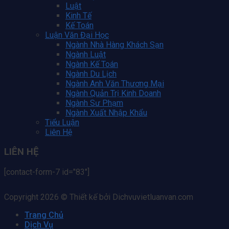
Luật
Kinh Tế
Kế Toán
Luận Văn Đại Học
Ngành Nhà Hàng Khách Sạn
Ngành Luật
Ngành Kế Toán
Ngành Du Lịch
Ngành Anh Văn Thương Mại
Ngành Quản Trị Kinh Doanh
Ngành Sư Phạm
Ngành Xuất Nhập Khẩu
Tiểu Luận
Liên Hệ
LIÊN HỆ
[contact-form-7 id="83"]
Copyright 2026 © Thiết kế bởi Dichvuvietluanvan.com
Trang Chủ
Dịch Vụ