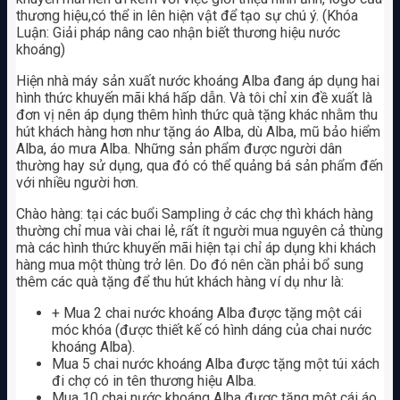
thương hiệu,có thể in lên hiện vật để tạo sự chú ý. (Khóa
Luận: Giải pháp nâng cao nhận biết thương hiệu nước
khoáng)
Hiện nhà máy sản xuất nước khoáng Alba đang áp dụng hai
hình thức khuyến mãi khá hấp dẫn. Và tôi chỉ xin đề xuất là
đơn vị nên áp dụng thêm hình thức quà tặng khác nhằm thu
hút khách hàng hơn như tặng áo Alba, dù Alba, mũ bảo hiểm
Alba, áo mưa Alba. Những sản phẩm được người dân
thường hay sử dụng, qua đó có thể quảng bá sản phẩm đến
với nhiều người hơn.
Chào hàng: tại các buổi Sampling ở các chợ thì khách hàng
thường chỉ mua vài chai lẻ, rất ít người mua nguyên cả thùng
mà các hình thức khuyến mãi hiện tại chỉ áp dụng khi khách
hàng mua một thùng trở lên. Do đó nên cần phải bổ sung
thêm các quà tặng để thu hút khách hàng ví dụ như là:
+ Mua 2 chai nước khoáng Alba được tặng một cái
móc khóa (được thiết kế có hình dáng của chai nước
khoáng Alba).
Mua 5 chai nước khoáng Alba được tặng một túi xách
đi chợ có in tên thương hiệu Alba.
Mua 10 chai nước khoáng Alba được tặng một cái áo