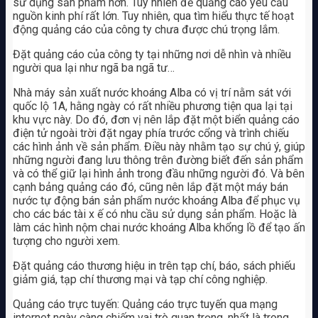
sử dụng sản phẩm hơn. Tuy nhiên để quảng cáo yêu cầu
nguồn kinh phí rất lớn. Tuy nhiên, qua tìm hiểu thực tế hoạt
động quảng cáo của công ty chưa được chú trọng lắm.
Đặt quảng cáo của công ty tại những nơi dễ nhìn và nhiều
người qua lại như ngã ba ngã tư…
Nhà máy sản xuất nước khoáng Alba có vị trí nằm sát với
quốc lộ 1A, hằng ngày có rất nhiều phương tiện qua lại tại
khu vực này. Do đó, đơn vị nên lắp đặt một biển quảng cáo
điện tử ngoài trời đặt ngay phía trước cổng và trình chiếu
các hình ảnh về sản phẩm. Điều này nhằm tạo sự chú ý, giúp
những người đang lưu thông trên đường biết đến sản phẩm
và có thể giữ lại hình ảnh trong đầu những người đó. Và bên
cạnh bảng quảng cáo đó, cũng nên lắp đặt một máy bán
nước tự động bán sản phẩm nước khoáng Alba để phục vụ
cho các bác tài x ế có nhu cầu sử dụng sản phẩm. Hoặc là
làm các hình nộm chai nước khoáng Alba khổng lồ để tạo ấn
tượng cho người xem.
Đặt quảng cáo thương hiệu in trên tạp chí, báo, sách phiếu
giảm giá, tạp chí thương mại và tạp chí công nghiệp.
Quảng cáo trực tuyến: Quảng cáo trực tuyến qua mạng
internet ngày càng chiếm vai trò quan trọng, nhất là trong