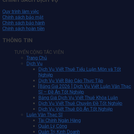
Quy trình làm việc
Chính sách bảo mật
Chính sách bảo hành
Chính sách hoàn tiền
THÔNG TIN
TUYỂN CỘNG TÁC VIÊN
Trang Chủ
Dịch Vụ
Dịch Vụ Viết Thuê Tiểu Luận Môn và Tốt
Nghiệp
Dịch Vụ Viết Báo Cáo Thực Tập
[Bảng Giá 2026 ] Dịch Vụ Viết Luận Văn Thạc
Sĩ – Đề Án Tốt Nghiệp
Bảng Giá Dịch Vụ Viết Thuê Khóa Luận
Dịch Vụ Viết Thuê Chuyên Đề Tốt Nghiệp
Dịch Vụ Viết Thuê Đồ Án Tốt Nghiệp
Luận Văn Thạc Sĩ
Tài Chính Ngân Hàng
Quản Lý Công
Quản Trị Kinh Doanh