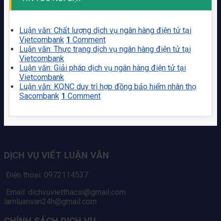
Luận văn: Chất lượng dịch vụ ngân hàng điện tử tại
Vietcombank
1
Comment
Luận văn: Thực trạng dịch vụ ngân hàng điện tử tại
Vietcombank
Luận văn: Giải pháp dịch vụ ngân hàng điện tử tại
Vietcombank
Luận văn: KQNC duy trì hợp đồng bảo hiểm nhân thọ
Sacombank
1
Comment
DỊCH VỤ VIẾT LUẬN VĂN
Điện thoại: 0972114537
Email: dichvuvietthacsi@gmail.com
lamluanvan24h@gmail.com
CHÍNH SÁCH DỊCH VỤ