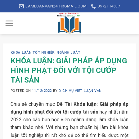
Skip
LAMLUANVAN24H@GMAIL.COM
0972114537
to
content
KHÓA LUẬN TỐT NGHIỆP
,
NGÀNH LUẬT
KHÓA LUẬN: GIẢI PHÁP ÁP DỤNG
HÌNH PHẠT ĐỐI VỚI TỘI CƯỚP
TÀI SẢN
POSTED ON
11/12/2022
BY
DỊCH VỤ VIẾT LUẬN VĂN
Chia sẻ chuyên mục
Đề Tài Khóa luận: Giải pháp áp
dụng hình phạt đối với tội cướp tài sản
hay nhất năm
2022 cho các bạn học viên ngành đang làm khóa luận
tham khảo nhé. Với những bạn chuẩn bị làm bài khóa
luận tốt nghiệp
thì rất khó để có thể tìm hiểu được một