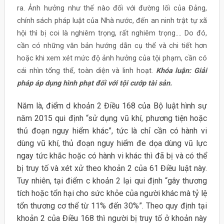
ra. Ảnh hưởng như thế nào đối với đường lối của Đảng,
chính sách pháp luật của Nhà nước, đến an ninh trật tự xã
hội thì bị coi là nghiêm trọng, rất nghiêm trọng…. Do đó,
cần có những văn bản hướng dẫn cụ thể và chi tiết hơn
hoặc khi xem xét mức độ ảnh hưởng của tội phạm, cần có
cái nhìn tổng thể, toàn diện và linh hoạt.
Khóa luận: Giải
pháp áp dụng hình phạt đối với tội cướp tài sản.
Năm là, điểm d khoản 2 Điều 168 của Bộ luật hình sự
năm 2015 qui định “sử dụng vũ khí, phương tiện hoặc
thủ đoạn nguy hiểm khác”, tức là chỉ cần có hành vi
dùng vũ khí, thủ đoạn nguy hiểm đe dọa dùng vũ lực
ngay tức khắc hoặc có hành vi khác thì đã bị và có thể
bị truy tố và xét xử theo khoản 2 của 61 Điều luật này.
Tuy nhiên, tại điểm c khoản 2 lại qui định “gây thương
tích hoặc tổn hại cho sức khỏe của người khác mà tỷ lệ
tổn thương cơ thể từ 11% đến 30%”. Theo quy định tại
khoản 2 của Điều 168 thì người bị truy tố ở khoản này