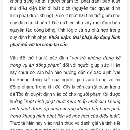
không đáng kể thì người phạm tội phải đảm bảo tuân
thủ điều kiện bất di bất dịch (nguyên tắc quyết định
hình phạt dưới khung) là có ít nhất hai tình tiết giảm nhẹ
quy định tại khoản 1 Điều 51; có như vậy mới đảm bảo
nguyên tắc công bằng; tính lôgic và sự phù hợp trong
quy định hình phạt.
Khóa luận: Giải pháp áp dụng hình
phạt đối với tội cướp tài sản.
Vấn đề thứ hai là xác định “
vai trò không đáng kể
trong vụ án đồng phạm
” đối với người giúp sức. Hiện
nay chưa có văn bản nào hướng dẫn để xác định “vai
trò không đáng kể” của người giúp sức trong vụ án
đồng phạm. Trong khi đó, đây là căn cứ rất quan trọng
để Tòa án quyết định việc có cho người phạm tội được
hưởng “
một hình phạt dưới mức thấp nhất của khung
hình phạt được áp dụng nhưng không bắt buộc phải
trong khung hình phạt liền kề nhẹ hơn của điều luật”.
Thực tế hiện nay việc nhận thức và đánh giá về tình tiết