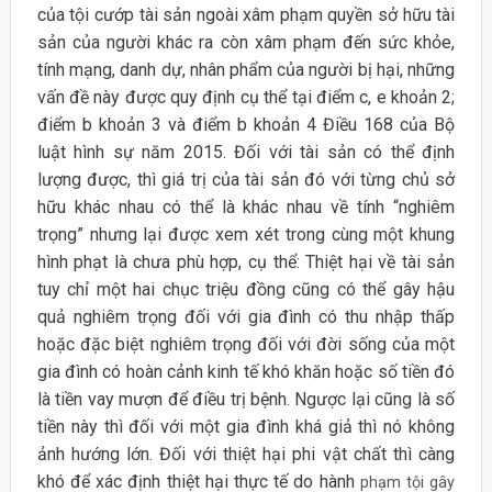
của tội cướp tài sản ngoài xâm phạm quyền sở hữu tài
sản của người khác ra còn xâm phạm đến sức khỏe,
tính mạng, danh dự, nhân phẩm của người bị hại, những
vấn đề này được quy định cụ thể tại điểm c, e khoản 2;
điểm b khoản 3 và điểm b khoản 4 Điều 168 của Bộ
luật hình sự năm 2015. Đối với tài sản có thể định
lượng được, thì giá trị của tài sản đó với từng chủ sở
hữu khác nhau có thể là khác nhau về tính “nghiêm
trọng” nhưng lại được xem xét trong cùng một khung
hình phạt là chưa phù hợp, cụ thể: Thiệt hại về tài sản
tuy chỉ một hai chục triệu đồng cũng có thể gây hậu
quả nghiêm trọng đối với gia đình có thu nhập thấp
hoặc đặc biệt nghiêm trọng đối với đời sống của một
gia đình có hoàn cảnh kinh tế khó khăn hoặc số tiền đó
là tiền vay mượn để điều trị bệnh. Ngược lại cũng là số
tiền này thì đối với một gia đình khá giả thì nó không
ảnh hướng lớn. Đối với thiệt hại phi vật chất thì càng
khó để xác định thiệt hại thực tế do hành
phạm tội gây