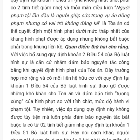
có 2 tình tiết giảm nhẹ) và thỏa mãn điều kiện “
Người
phạm tội lần đầu là người giúp sức trong vụ án đồng
phạm nhưng có vai trò không đáng kể
” là Tòa án có
thể quyết định một hình phạt dưới mức thấp nhất của
khung hình phạt được áp dụng nhưng không bắt buộc
phải trong khung liền kề.
Quan điểm thứ hai cho rằng:
Với việc bổ sung quy định khoản 2 Điều 54 của Bộ luật
hình sự là căn cứ nhằm đảm bảo nguyên tắc công
bằng khi quyết định hình phạt của Tòa án. Đây trường
hợp mở rộng và có mối liên hệ hữu cơ với quy định tại
khoản 1 Điều 54 của Bộ luật hình sự, tháo gỡ được
những khó khăn cho Tòa án và đảm bảo tính “tương
xứng” của hình phạt so với tính chất, mức độ hành vi
phạm tội. Tuy nhiên, việc áp dụng quy định này không
được tùy tiện mà luôn phải đảm bảo nguyên tắc bắt
buộc là có từ 02 tình tiết giảm nhẹ quy định tại khoản 1
Điều 51 Bộ luật hình sự. Hay nói cách khác, người