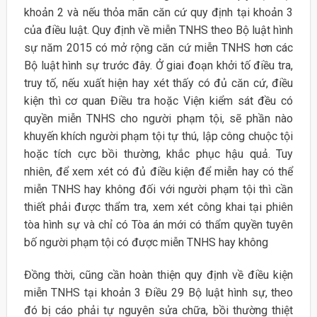
khoản 2 và nếu thỏa mãn căn cứ quy định tại khoản 3
của điều luật. Quy định về miễn TNHS theo Bộ luật hình
sự năm 2015 có mở rộng căn cứ miễn TNHS hơn các
Bộ luật hình sự trước đây. Ở giai đoạn khởi tố điều tra,
truy tố, nếu xuất hiện hay xét thấy có đủ căn cứ, điều
kiện thì cơ quan Điều tra hoặc Viện kiểm sát đều có
quyền miễn TNHS cho người phạm tội, sẽ phần nào
khuyến khích người phạm tội tự thú, lập công chuộc tội
hoặc tích cực bồi thường, khắc phục hậu quả. Tuy
nhiên, để xem xét có đủ điều kiện để miễn hay có thể
miễn TNHS hay không đối với người phạm tội thì cần
thiết phải được thẩm tra, xem xét công khai tại phiên
tòa hình sự và chỉ có Tòa án mới có thẩm quyền tuyên
bố người phạm tội có được miễn TNHS hay không
Đồng thời, cũng cần hoàn thiện quy định về điều kiện
miễn TNHS tại khoản 3 Điều 29 Bộ luật hình sự, theo
đó bị cáo phải tự nguyên sửa chữa, bồi thường thiệt