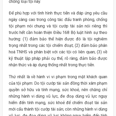
chống loại tội này.
Để phù hợp với tình hình thực tiễn và đáp ứng yêu cầu
ngày càng cao trong công tác đấu tranh phòng, chống
tội phạm nói chung và tội cướp tài sản nói riêng thì
trước hết cần hoàn thiện Điều 168 Bộ luật hình sự theo
hướng: (1) đảm bảo thể hiện được đó là tội nghiêm
trọng nhất trong các tội chiếm đoạt; (2) đảm bảo phân
hoá TNHS và phân biệt với các tội có liên quan; (3) về
kỹ thuật lập pháp phải cụ thể, rõ ràng, đảm bảo được
nhận thức và áp dụng thống nhất trong thực tiễn.
Thứ nhất là về hành vi vi phạm trong mặt khách quan
của tội phạm: Do tội cướp tài sản đồng thời xâm phạm
quyền sở hữu và tính mạng, sức khoẻ, nên chăng chỉ
những hành vi dùng vũ lực, đe đoạ dùng vũ lực nguy
hiểm đến tính mạng, sức khoẻ để chiếm đoạt tài sản
mới cấu thành tội cướp tài sản; còn những hành vi dùng
vũ lực, đe đoạ dùng vũ lực không nguy hiểm đến tính