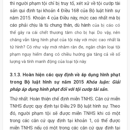
thì người phạm tội chỉ bị truy tố, xét xử về tội cướp tài
sản qui định tại khoản 4 Điều 168 của Bộ luật hình sự
năm 2015. Khoản 4 của Điều này, mức cao nhất mà bị
cáo phải chịu là tù chung thân, dù hành
của bị cáo có
thể gây ra cái chết thương tâm cho bị hại. Do vậy, nên
chăng vẫn tăng hình phạt của tội này với mức cao nhất là
tử hình? Có như vậy mới nhằm răn đe, ngăn chặn loại tội
phạm nguy hiểm đang có chiều hướng gia tăng cả về số
lượng và tính manh động của loại tội này.
3.1.3. Hoàn hiện các quy định về áp dụng hình phạt
trong Bộ luật hình sự năm 2015
Khóa luận: Giải
pháp áp dụng hình phạt đối với tội cướp tài sản.
Thứ nhất: Hoàn thiện chế định miễn TNHS
.
Căn cứ miễn
TNHS được quy định tại Điều 29 Bộ luật hình sự. Theo
đó, người phạm tội sẽ được miễn TNHS khi có một
trong các căn cứ quy định tại khoản 1, có thể được
miễn TNHS nếu có một trong các căn cứ quy định tại