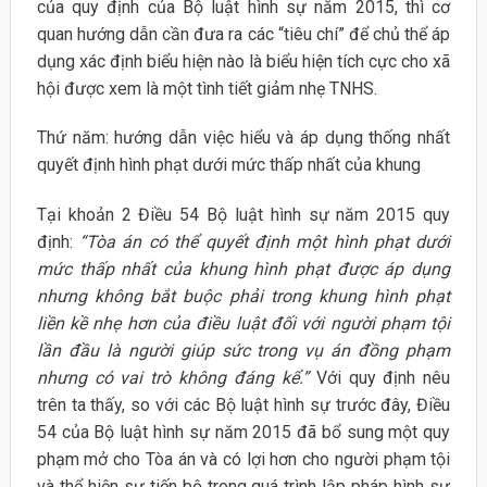
của quy định của Bộ luật hình sự năm 2015, thì cơ
quan hướng dẫn cần đưa ra các “tiêu chí” để chủ thể áp
dụng xác định biểu hiện nào là biểu hiện tích cực cho xã
hội được xem là một tình tiết giảm nhẹ TNHS.
Thứ năm: hướng dẫn việc hiểu và áp dụng thống nhất
quyết định hình phạt dưới mức thấp nhất của khung
Tại khoản 2 Điều 54 Bộ luật hình sự năm 2015 quy
định:
“Tòa án có thể quyết định một hình phạt dưới
mức thấp nhất của khung hình phạt được áp dụng
nhưng không bắt buộc phải trong khung hình phạt
liền kề nhẹ hơn của điều luật đối với người phạm tội
lần đầu là người giúp sức trong vụ án đồng phạm
nhưng có vai trò không đáng kể.”
Với quy định nêu
trên ta thấy, so với các Bộ luật hình sự trước đây, Điều
54 của Bộ luật hình sự năm 2015 đã bổ sung một quy
phạm mở cho Tòa án và có lợi hơn cho người phạm tội
và thể hiện sự tiến bộ trong quá trình lập pháp hình sự