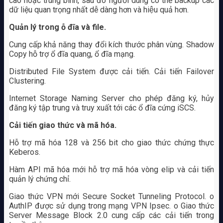
cao hoặc trung bình, sau đó người dùng có thể backup các
dữ liệu quan trọng nhất dễ dàng hơn và hiệu quả hơn.
Quản lý trong ỗ đĩa và file.
Cung cấp khả năng thay đổi kích thước phân vùng. Shadow
Copy hỗ trợ ổ đĩa quang, ổ đĩa mạng.
Distributed File System được cải tiến. Cải tiến Failover
Clustering.
Internet Storage Naming Server cho phép đăng ký, hủy
đăng ký tập trung và truy xuất tới các ổ đĩa cứng iSCS.
Cải tiến giao thức và mã hóa.
Hỗ trợ mã hóa 128 và 256 bit cho giao thức chứng thực
Keberos.
Hàm API mã hóa mới hỗ trợ mã hóa vòng elip và cải tiến
quản lý chứng chỉ.
Giao thức VPN mới Secure Socket Tunneling Protocol. o
AuthIP được sử dụng trong mạng VPN Ipsec. o Giao thức
Server Message Block 2.0 cung cấp các cải tiến trong