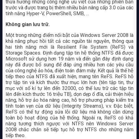
thừa hưởng những công nghệ ưu việt của những phiên bản
trước và được trang bị thêm nhiều bản nâng cấp 3.0 của các
tính năng Hyper-V, PowerShell, SMB, …
Không gian lưu trữ.
Một trong những điểm nối bật của Windows Server 2008 là
khả năng phục hồi tất cả các nguồn tài nguyên, thông qua
hai tính năng mới là Resilient File System (ReFS) và
Storage Spaces. Định dạng tập tin hệ thống NTFS đã được
Microsoft sử dụng hơn 19 năm và đến gần đây định dạng
này đã được bổ sung để đáp ứng nhiều hơn các yêu cầu
của công nghệ ảo hóa, điện toán đám mây. Kết quả là thế hệ
tiếp theo của NTFS đã xuất hiện, mang tên ReFS. ReFS hỗ
trợ tập tin và kích thước thư mục lớn hơn (tên tập tin, thư
mục với số kí tự lên đến 32000, có thể lưu trữ các tập tin
lên đến kích thước 16 triệu TB), dọn dẹp ổ đĩa, cải thiện hiệu
năng, hỗ trợ ảo hóa nâng cao, hỗ trợ phương pháp kiểm tra
tính toàn vẹn của dữ liệu (Integrity Streams), v.v. Đặc biệt,
ReFS có thể tự động sửa lỗi dữ liệu mà không cần dừng
toàn bộ hoạt động của hệ thống. Ngoài ra, ReFS có khả
năng tương thích ngược với NTFS nên Windows Server
2008 chắc chắn sẽ tiếp tục hỗ trợ NTFS cho những năm
tiếp theo.