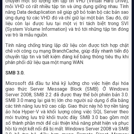
chuyển một số lượng lớn tập tin VHD (Virtual Hard Drive),
mỗi VHD có rất nhiều tập tin và ứng dụng giống nhau. Tính
năng Data deduplication sẽ giúp gỡ bỏ toàn bộ các bản sao
ứng dụng từ các VHD đó và chỉ giữ lại một bản. Sau đó, dữ
liệu còn lại được lưu tại một vị trí tách biệt trong SVI
(System Volume Information) và trỏ tới những tập tin đóng
vai trò là mẫu nguồn.
Tính năng chống trùng lặp dữ liệu còn được tích hợp chặt
chẽ với công cụ mạng BranchCache, giúp đẩy nhanh tiến độ
chuyển tập tin và tiết kiệm đáng kể băng thông tiêu thụ khi
phân phối dữ liệu qua một mạng WAN.
SMB 3.0.
Microsoft đã đầu tư khá kỹ lưỡng cho việc hiện đại hóa
giao thức Server Message Block (SMB). Ở Windows
Server 2008, SMB 2.2 đã được thay thế bởi phiên bản 3.0.
SMB 3.0 mang lại giá trị lớn cho người sử dụng ổ đĩa bằng
các tính năng lưu trữ cao cấp. Giao thức này hỗ trợ nền tảng
ảo hóa Hyper-V và khối lượng công việc SQL Server theo
môi trường lưu trữ khối trước đây. SMB 3.0 bao gồm một
số thành phần mới để cải thiện khả năng phát hiện và phục
hồi từ một kết nối đã bị mất. Windows Server 2008 và SMB