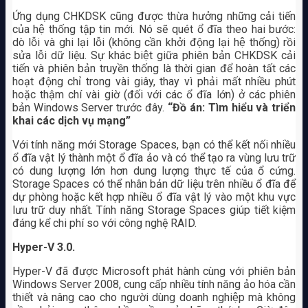
Ứng dụng CHKDSK cũng được thừa hưởng những cải tiến
của hệ thống tập tin mới. Nó sẽ quét ổ đĩa theo hai bước:
dò lỗi và ghi lại lỗi (không cần khởi động lại hệ thống) rồi
sửa lỗi dữ liệu. Sự khác biệt giữa phiên bản CHKDSK cải
tiến và phiên bản truyền thống là thời gian để hoàn tất các
hoạt động chỉ trong vài giây, thay vì phải mất nhiều phút
hoặc thậm chí vài giờ (đối với các ổ đĩa lớn) ở các phiên
bản Windows Server trước đây.
“Đồ án: Tìm hiểu và triển
khai các dịch vụ mạng”
Với tính năng mới Storage Spaces, bạn có thể kết nối nhiều
ổ đĩa vật lý thành một ổ đĩa ảo và có thể tạo ra vùng lưu trữ
có dung lượng lớn hơn dung lượng thực tế của ổ cứng.
Storage Spaces có thể nhân bản dữ liệu trên nhiều ổ đĩa để
dự phòng hoặc kết hợp nhiều ổ đĩa vật lý vào một khu vực
lưu trữ duy nhất. Tính năng Storage Spaces giúp tiết kiệm
đáng kể chi phí so với công nghệ RAID.
Hyper-V 3.0.
Hyper-V đã được Microsoft phát hành cùng với phiên bản
Windows Server 2008, cung cấp nhiều tính năng ảo hóa cần
thiết và nâng cao cho người dùng doanh nghiệp mà không