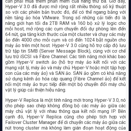
cần phải mua thêm phần mềm của hãng thứ ba. Giờ đây,
Hyper-V 3.0 đã được mở rộng rất nhiều thông số kỹ thuật
so với các phiên bản trước đó, để có thể ngang bằng với
nền tảng ảo hóa VMware. Trong số những cải tiến đó là
nâng giới hạn tối đa 2TB RAM và 160 bộ xử lý logic cho
mỗi host, mở rộng các cụm chuyển đổi dự phòng lên đến
64 nút, gia tăng kích thước của một cluster và chạy các máy
ảo đến 4000 cho mỗi cụm và có đến 1024 bật nguồn cho
máy ảo trên một host. Hyper-V 3.0 cũng hỗ trợ cấp độ lưu
trữ tập tin SMB (Server Message Block), cùng với cơ chế
lưu trữ iSCSI và Fibre Channel. Các tính năng mới khác bao
gồm Hyper-V switch ảo (hỗ trợ máy ảo kết nối với các
mạng vật lý, máy ảo và máy chủ Hyper-V hoặc một tập hợp
con của các máy ảo) và SAN ảo. SAN ảo gồm có khả năng
sử dụng kênh ảo hóa cáp quang (Fibre Channel ảo) để kết
nối một máy ảo trực tiếp đến một bộ chuyển đổi máy chủ
vật lý giúp cải thiện hiệu năng.
Hyper-V Replica là một tính năng mới trong Hyper-V 3.0, nó
cho phép sao chép không đồng bộ các máy ảo giữa các
máy chủ vật lý với nhau thông qua kết nối mạng IP. Bên
cạnh đó, Hyper-V Replica cũng cho phép tích hợp với
Failover Cluster Manager để di chuyển các máy ảo giữa các
nút trong cluster mà không làm gián đoạn hoạt động của