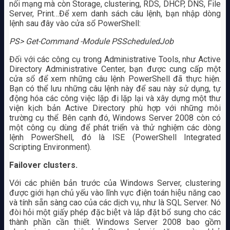
nối mạng mà còn Storage, clustering, RDS, DHCP, DNS, File
Server, Print…Để xem danh sách câu lệnh, bạn nhập dòng
lệnh sau đây vào cửa sổ PowerShell:
PS> Get-Command -Module PSScheduledJob
Đối với các công cụ trong Administrative Tools, như Active
Directory Administrative Center, bạn được cung cấp một
cửa sổ để xem những câu lệnh PowerShell đã thực hiện.
Bạn có thể lưu những câu lệnh này để sau này sử dụng, tự
động hóa các công việc lặp đi lặp lại và xây dựng một thư
viện kịch bản Active Directory phù hợp với những môi
trường cụ thể. Bên cạnh đó, Windows Server 2008 còn có
một công cụ dùng để phát triển và thử nghiệm các dòng
lệnh PowerShell, đó là ISE (PowerShell Integrated
Scripting Environment).
Failover clusters.
Với các phiên bản trước của Windows Server, clustering
được giới hạn chủ yếu vào lĩnh vực điện toán hiệu năng cao
và tính sẵn sàng cao của các dịch vụ, như là SQL Server. Nó
đòi hỏi một giấy phép đặc biệt và lắp đặt bổ sung cho các
thành phần cần thiết. Windows Server 2008 bao gồm