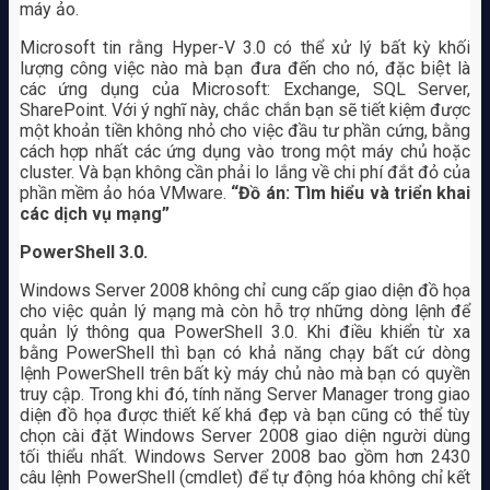
máy ảo.
Microsoft tin rằng Hyper-V 3.0 có thể xử lý bất kỳ khối
lượng công việc nào mà bạn đưa đến cho nó, đặc biệt là
các ứng dụng của Microsoft: Exchange, SQL Server,
SharePoint. Với ý nghĩ này, chắc chắn bạn sẽ tiết kiệm được
một khoản tiền không nhỏ cho việc đầu tư phần cứng, bằng
cách hợp nhất các ứng dụng vào trong một máy chủ hoặc
cluster. Và bạn không cần phải lo lắng về chi phí đắt đỏ của
phần mềm ảo hóa VMware.
“Đồ án: Tìm hiểu và triển khai
các dịch vụ mạng”
PowerShell 3.0.
Windows Server 2008 không chỉ cung cấp giao diện đồ họa
cho việc quản lý mạng mà còn hỗ trợ những dòng lệnh để
quản lý thông qua PowerShell 3.0. Khi điều khiển từ xa
bằng PowerShell thì bạn có khả năng chạy bất cứ dòng
lệnh PowerShell trên bất kỳ máy chủ nào mà bạn có quyền
truy cập. Trong khi đó, tính năng Server Manager trong giao
diện đồ họa được thiết kế khá đẹp và bạn cũng có thể tùy
chọn cài đặt Windows Server 2008 giao diện người dùng
tối thiểu nhất. Windows Server 2008 bao gồm hơn 2430
câu lệnh PowerShell (cmdlet) để tự động hóa không chỉ kết