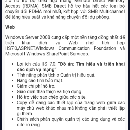
3.0 hỗ trợ bộ điều hợp mạng Remote Direct Memory
Access (RDMA). SMB Direct hỗ trợ hầu hết các loại bộ
chuyển đổi RDMA mới nhất, kết hợp với SMB Multichannel
để tăng hiệu suất và khả năng chuyển đổi dự phòng.
Web
Windows Server 2008 cung cấp một nền tảng đồng nhất để
triển khai dịch vụ Web nhờ tích hợp
IIS7.0,ASP.NET,Windows Communication Foundation và
Microsoft Windows SharePoint Services.
Lợi ích của IIS 7.0:
“Đồ án: Tìm hiểu và triển khai
các dịch vụ mạng”
Tính năng phân tích o Quản trị hiệu quả.
Nâng cao tính bảo mật.
Giảm chi phí hỗ trợ.
Giao diện thân thiện và tiện dụng
Hỗ trợ việc sao chép giữa các site.
Copy dễ dàng các thiết lập của trang web giữa các
máy chủ web khác nhau mà không cần phải thiết lập
gì thêm.
Chính sách phân quyền quản trị các ứng dụng và các
site rõ ràng