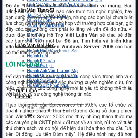
Dịch Vụ Viết Thuê Đồ Án Tốt Nghiệp
Đồ án: Tìm hiểu và triển khai các dịch vụ mạng.
Bạn
Luận Văn Thạc Sĩ
đang chuẩn bị làm bài báo cáo thực tập nghề nghiệp, hay
Tài Chính Ngân Hàng
bạn đang làm đồ án tốt nghiệp, nhưng các bạn lại chưa biết
Quản Lý Công
lựa chọn đề tài nào cho phù hợp với trường hợp của bạn, giờ
Quản Trị Kinh Doanh
đây các bạn không còn phải lo lắng về vấn đề đó nữa, vì
Luật
dưới đây
Dịch Vụ Hỗ Trợ Viết Luận Văn
sẽ chia sẻ đến
Kinh Tế
Kế Toán
các bạn sinh viên một bài
Đồ án: Tìm hiểu và triển khai
Luận Văn Đại Học
các dịch vụ mạng trên Windows Server 2008
các bạn
Ngành Nhà Hàng Khách Sạn
có thể tham khảo thử nhé.
Ngành Luật
Ngành Kế Toán
LỜI NÓI ĐẦU
Ngành Du Lịch
Ngành Anh Văn Thương Mại
Ngành Quản Trị Kinh Doanh
Để đáp ứng được những yêu cầu công việc trong lĩnh vực
Ngành Sư Phạm
công nghệ thông tin thì việc thường xuyên nghiên cứu, tìm
Ngành Xuất Nhập Khẩu
hiểu, phân tích các công nghệ mới là yếu tố không thể thiếu
Tiểu Luận
với bất kỳ kỹ sư công nghệ thông tin nào.
Liên Hệ
Theo thống kê của Spiceworks thì 59.8% các tổ chức và
doanh nghiệp Châu Á Thái Bình Dương đang sử dụng phiên
bản Windows Server 2003 cho thấy những thách thức mà
các chuyên gia CNTT phải đối mặt về an ninh, rủi ro về tuân
thủ chính sách và cơ hội để hiện đại hóa theo nhu cầu “Ưu
tiên Di động, Ưu tiên Đám mây”. Hệ điều hành này đã hơn