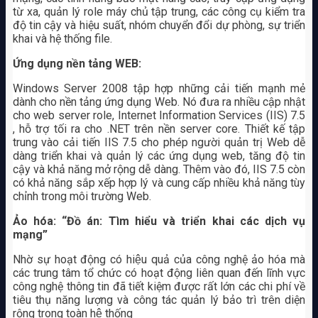
từ xa, quản lý role máy chủ tập trung, các công cụ kiểm tra
độ tin cậy và hiệu suất, nhóm chuyển đổi dự phòng, sự triển
khai và hệ thống file.
Ứng dụng nền tảng WEB:
Windows Server 2008 tập hợp những cải tiến mạnh mẻ
dành cho nền tảng ứng dụng Web. Nó đưa ra nhiều cập nhật
cho web server role, Internet Information Services (IIS) 7.5
, hỗ trợ tối ra cho .NET trên nền server core. Thiết kế tập
trung vào cải tiến IIS 7.5 cho phép người quản trị Web dễ
dàng triển khai và quản lý các ứng dụng web, tăng độ tin
cậy và khả năng mở rộng dễ dàng. Thêm vào đó, IIS 7.5 còn
có khả năng sắp xếp hợp lý và cung cấp nhiều khả năng tùy
chỉnh trong môi trường Web.
Ảo hóa: “Đồ án: Tìm hiểu và triển khai các dịch vụ
mạng”
Nhờ sự hoạt động có hiệu quả của công nghệ ảo hóa mà
các trung tâm tổ chức có hoạt động liên quan đến lĩnh vực
công nghệ thông tin đã tiết kiệm được rất lớn các chi phí về
tiêu thụ năng lượng và công tác quản lý bảo trì trên diện
rộng trong toàn hệ thống