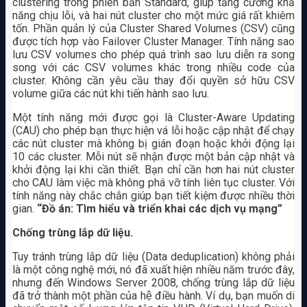
clustering trong phiên bản Standard, giúp tăng cường khả
năng chịu lỗi, và hai nút cluster cho một mức giá rất khiêm
tốn. Phần quản lý của Cluster Shared Volumes (CSV) cũng
được tích hợp vào Failover Cluster Manager. Tính năng sao
lưu CSV volumes cho phép quá trình sao lưu diễn ra song
song với các CSV volumes khác trong nhiều code của
cluster. Không cần yêu cầu thay đổi quyền sở hữu CSV
volume giữa các nút khi tiến hành sao lưu.
Một tính năng mới được gọi là Cluster-Aware Updating
(CAU) cho phép bạn thực hiện vá lỗi hoặc cập nhật để chạy
các nút cluster mà không bị gián đoạn hoặc khởi động lại
10 các cluster. Mỗi nút sẽ nhận được một bản cập nhật và
khởi động lại khi cần thiết. Bạn chỉ cần hơn hai nút cluster
cho CAU làm việc mà không phá vỡ tính liên tục cluster. Với
tính năng này chắc chắn giúp bạn tiết kiệm được nhiều thời
gian.
“Đồ án: Tìm hiểu và triển khai các dịch vụ mạng”
Chống trùng lắp dữ liệu.
Tuy tránh trùng lắp dữ liệu (Data deduplication) không phải
là một công nghệ mới, nó đã xuất hiện nhiều năm trước đây,
nhưng đến Windows Server 2008, chống trùng lắp dữ liệu
đã trở thành một phần của hệ điều hành. Ví dụ, bạn muốn di