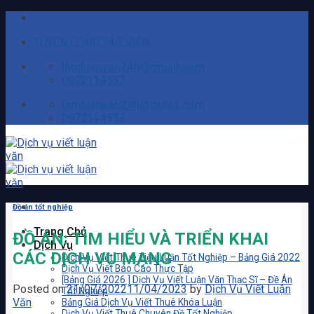
Skip
to
TUYỂN CÔNG TÁC VIÊN
content
lamluanvan24h@gmail.com
0972114537
lamluanvan24h@gmail.com
0972114537
Đồ án tốt nghiệp
Trang Chủ
ĐỒ ÁN: TÌM HIỂU VÀ TRIỂN KHAI
Dịch Vụ
CÁC DỊCH VỤ MẠNG
Dịch Vụ Viết Thuê Tiểu Luận Tốt Nghiệp – Bảng Giá 2022
Dịch Vụ Viết Báo Cáo Thực Tập
[Bảng Giá 2026 ] Dịch Vụ Viết Luận Văn Thạc Sĩ – Đề Án
Posted on
21/07/2022
11/04/2023
by
Dịch Vụ Viết Luận
Tốt Nghiệp
Văn
Bảng Giá Dịch Vụ Viết Thuê Khóa Luận
Dịch Vụ Viết Thuê Chuyên Đề Tốt Nghiệp