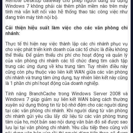
Remote Desktop Gateway cho phép người dùng sử dụng
Windows 7 không phải cài thêm phần mềm nào trên máy
tính mà vẫn kết nối vào hệ thống thao tác công việc như
đang trên máy tính nội bộ.
Cải thiện hiệu suất làm việc cho các văn phòng chi
nhánh:
Thực tế thì hiện nay việc thành lập các chi nhánh phục vụ
cho việc phát triển kinh doanh của các tổ chức là điều không
thể thiếu. Để giảm thiểu chi phí cho hoạt động và quản lý
của văn phòng chi nhánh các tổ chức đang tìm cách tập
trung các ứng dụng về khu trung tâm. Tuy nhiên điều này
cũng còn phụ thuộc vào liên kết WAN giữa các văn phòng
chi nhánh và trung tâm ứng dụng, tuy nhiên liên kết này cũng
là 1 phần chi phí hoạt động của doanh nghiệp.
Tính năng BranchCache trong Windows Server 2008 và
Windows 7 giúp giảm sự liên kết WAN bằng cách thường
xuyên sử dụng thông tin từ bộ nhớ đệm cho các người dùng
tại các văn phòng chi nhánh. Khi người dùng từ văn phòng
chi nhánh gửi yêu cầu lấy dữ liệu từ các văn phòng trung
tâm của ho, một bản sao nội dung văn bản đó sẽ được sao
lưu lại tại văn phòng chi nhánh. Yêu cầu tiếp theo cũng với