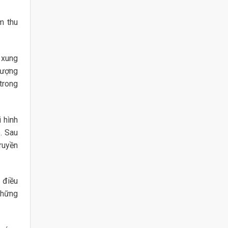
m thu
 xung
tượng
trong
 hình
. Sau
ruyền
 điều
 những