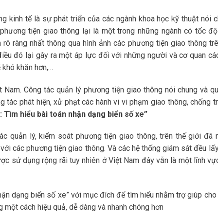
ng kinh tế là sự phát triển của các ngành khoa học kỹ thuật nói c
hương tiện giao thông lại là một trong những ngành có tốc độ
ện rõ ràng nhất thông qua hình ảnh các phương tiện giao thông trê
điều đó lại gây ra một áp lực đối với những người và cơ quan cá
ẽ khó khăn hơn,…
t Nam. Công tác quản lý phương tiện giao thông nói chung và qu
 tác phát hiện, xử phạt các hành vi vi phạm giao thông, chống t
: Tìm hiểu bài toán nhận dạng biển số xe”
c quản lý, kiểm soát phương tiện giao thông, trên thế giới đã 
ới các phương tiện giao thông. Và các hệ thống giám sát đều lấy
ợc sử dụng rộng rãi tuy nhiên ở Việt Nam đây vẫn là một lĩnh vự
hận dạng biển số xe” với mục đích để tìm hiểu nhằm trợ giúp cho
ng một cách hiệu quả, dễ dàng và nhanh chóng hơn