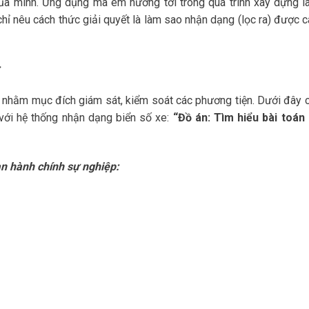
của mình. Ứng dụng mà em hướng tới trong quá trình xây dựng l
 chỉ nêu cách thức giải quyết là làm sao nhận dạng (lọc ra) được 
:
nhằm mục đích giám sát, kiểm soát các phương tiện. Dưới đây 
với hệ thống nhận dạng biển số xe:
“Đồ án: Tìm hiểu bài toán
an hành chính sự nghiệp: