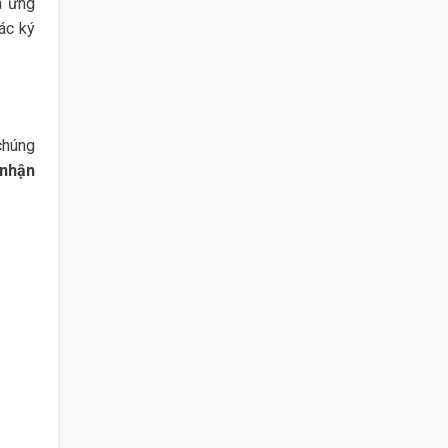
à ứng
các ký
chúng
 nhận