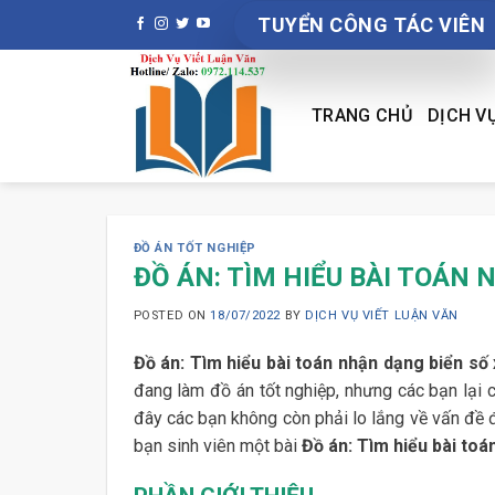
Skip
TUYỂN CÔNG TÁC VIÊN
to
content
TRANG CHỦ
DỊCH V
ĐỒ ÁN TỐT NGHIỆP
ĐỒ ÁN: TÌM HIỂU BÀI TOÁN 
POSTED ON
18/07/2022
BY
DỊCH VỤ VIẾT LUẬN VĂN
Đồ án: Tìm hiểu bài toán nhận dạng biển số
đang làm đồ án tốt nghiệp, nhưng các bạn lại c
đây các bạn không còn phải lo lắng về vấn đề 
bạn sinh viên một bài
Đồ án: Tìm hiểu bài toá