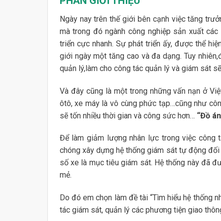
PHẦN GIỚI THIỆU
Ngày nay trên thế giới bên cạnh việc tăng trưở
mà trong đó ngành công nghiệp sản xuất các p
triển cực nhanh. Sự phát triển ấy, được thể hi
giới ngày một tăng cao và đa dạng. Tuy nhiên,
quản lý,làm cho công tác quản lý và giám sát s
Và đây cũng là một trong những vấn nạn ở Việ
ôtô, xe máy là vô cùng phức tạp…cũng như công
sẽ tốn nhiều thời gian và công sức hơn…
“Đồ án
Để làm giảm lượng nhân lực trong việc công tá
chóng xây dựng hệ thống giám sát tự động đối v
số xe là mục tiêu giám sát. Hệ thống này đã đư
mẻ.
Do đó em chọn làm đề tài “Tìm hiểu hệ thống n
tác giám sát, quản lý các phương tiện giao thô