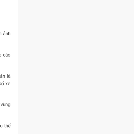
h ảnh
o cáo
ản là
số xe
g vùng
o thể