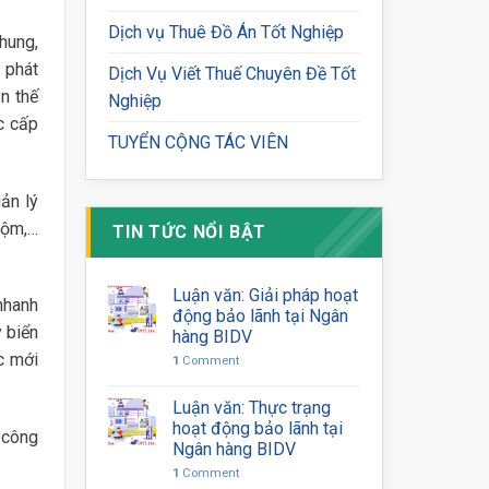
Dịch vụ Thuê Đồ Án Tốt Nghiệp
hung,
 phát
Dịch Vụ Viết Thuế Chuyên Đề Tốt
n thế
Nghiệp
c cấp
TUYỂN CỘNG TÁC VIÊN
ản lý
rộm,…
TIN TỨC NỔI BẬT
Luận văn: Giải pháp hoạt
nhanh
động bảo lãnh tại Ngân
 biển
hàng BIDV
c mới
1
Comment
Luận văn: Thực trạng
hoạt động bảo lãnh tại
 công
Ngân hàng BIDV
1
Comment