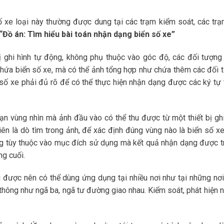
xe loại này thường được dung tại các trạm kiểm soát, các trạ
“Đồ án: Tìm hiểu bài toán nhận dạng biển số xe”
ị ghi hình tự động, không phụ thuộc vào góc độ, các đối tượng
chứa biển số xe, mà có thể ảnh tổng hợp như chứa thêm các đối 
 số xe phải đủ rõ để có thể thực hiện nhận dạng được các ký tự 
ạn vùng nhìn mà ảnh đầu vào có thể thu được từ một thiết bị ghi
ên là dò tìm trong ảnh, để xác định đúng vùng nào là biển số xe
ùng tùy thuộc vào mục đích sử dụng mà kết quả nhận dạng được t
ng cuối.
 được nên có thể dùng ứng dụng tại nhiều nơi như tại những nơi
ao thông như ngã ba, ngã tư đường giao nhau. Kiểm soát, phát hiện