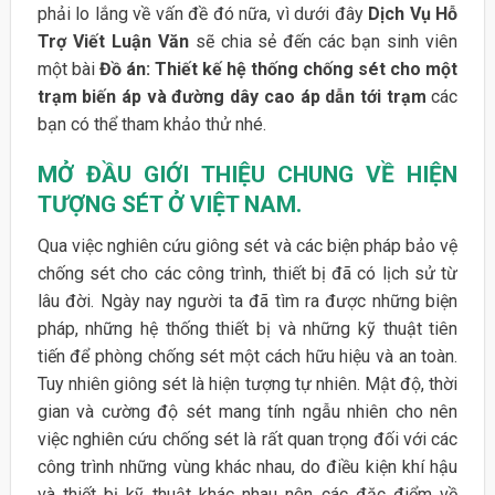
phải lo lắng về vấn đề đó nữa, vì dưới đây
Dịch Vụ Hỗ
Trợ Viết Luận Văn
sẽ chia sẻ đến các bạn sinh viên
một bài
Đồ án: Thiết kế hệ thống chống sét cho một
trạm biến áp và đường dây cao áp dẫn tới trạm
các
bạn có thể tham khảo thử nhé.
MỞ ĐẦU
GIỚI THIỆU CHUNG VỀ HIỆN
TƯỢNG SÉT Ở VIỆT NAM.
Qua việc nghiên cứu giông sét và các biện pháp bảo vệ
chống sét cho các công trình, thiết bị đã có lịch sử từ
lâu đời. Ngày nay người ta đã tìm ra được những biện
pháp, những hệ thống thiết bị và những kỹ thuật tiên
tiến để phòng chống sét một cách hữu hiệu và an toàn.
Tuy nhiên giông sét là hiện tượng tự nhiên. Mật độ, thời
gian và cường độ sét mang tính ngẫu nhiên cho nên
việc nghiên cứu chống sét là rất quan trọng đối với các
công trình những vùng khác nhau, do điều kiện khí hậu
và thiết bị kỹ thuật khác nhau nên các đặc điểm về