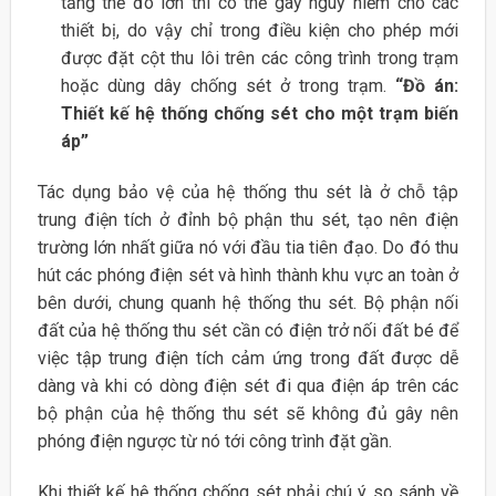
tăng thế đó lớn thì có thể gây nguy hiểm cho các
thiết bị, do vậy chỉ trong điều kiện cho phép mới
được đặt cột thu lôi trên các công trình trong trạm
hoặc dùng dây chống sét ở trong trạm.
“Đồ án:
Thiết kế hệ thống chống sét cho một trạm biến
áp”
Tác dụng bảo vệ của hệ thống thu sét là ở chỗ tập
trung điện tích ở đỉnh bộ phận thu sét, tạo nên điện
trường lớn nhất giữa nó với đầu tia tiên đạo. Do đó thu
hút các phóng điện sét và hình thành khu vực an toàn ở
bên dưới, chung quanh hệ thống thu sét. Bộ phận nối
đất của hệ thống thu sét cần có điện trở nối đất bé để
việc tập trung điện tích cảm ứng trong đất được dễ
dàng và khi có dòng điện sét đi qua điện áp trên các
bộ phận của hệ thống thu sét sẽ không đủ gây nên
phóng điện ngược từ nó tới công trình đặt gần.
Khi thiết kế hệ thống chống sét phải chú ý so sánh về