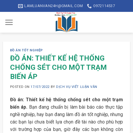
Skip
LAMLUANVAN24H@GMAIL.COM
0972114537
to
content
ĐỒ ÁN TỐT NGHIỆP
ĐỒ ÁN: THIẾT KẾ HỆ THỐNG
CHỐNG SÉT CHO MỘT TRẠM
BIẾN ÁP
POSTED ON
17/07/2022
BY
DỊCH VỤ VIẾT LUẬN VĂN
Đồ án: Thiết kế hệ thống chống sét cho một trạm
biến áp.
Bạn đang chuẩn bị làm bài báo cáo thực tập
nghề nghiệp, hay bạn đang làm đồ án tốt nghiệp, nhưng
các bạn lại chưa biết lựa chọn đề tài nào cho phù hợp
với trường hợp của bạn, giờ đây các bạn không còn