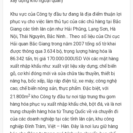
xây dựng kho ngoại quan)
Khu vực của Công ty đầu tư đang là địa điểm thuận lợi
phục vụ cho việc làm thủ tục của các chủ hàng tại Bắc
Giang các tỉnh lân cận như Hải Phũng, Lạng Sơn, Hà
Nội, Thái Nguyên, Bắc Ninh… Theo số liệu của Chi cục
Hải quan Bắc Giang trong năm 2007 tổng số tờ khai
được thông qua 3.634 bộ, trọng lượng hàng hóa là
86.342 tấn, trị giá 170.000.000USD Với các mặt hàng
xuất nhập khẩu như: xuất vật liệu xây dựng; chế biến
gỗ, cơ khí đóng mới và sửa chữa tàu thuyền, thiết bị
nâng hạ, bốc xếp, lắp ráp điện tử, xe máy; công nghệ
cao; chế biến nông sản, thực phẩm. Đặc biệt, với
2
21.800m
kho Công ty đầu tư nơi tập trung thu gom
hàng hóa phục vụ xuất nhập khẩu chè, bột đá, và là nơi
trung chuyển hàng hóa từ Trung Quốc về và chuyển đi
của các doanh nghiệp tại các tỉnh lân cận, khu công
nghiệp Đình Trám, Việt – Hàn. Đây là nơi lưu giữ hàng