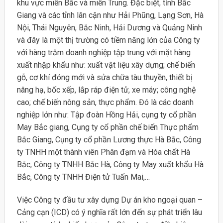
khu vực miền Bắc và miền Trung. Đặc biệt, tỉnh Bắc
Giang và các tỉnh lân cận như Hải Phũng, Lạng Sơn, Hà
Nội, Thái Nguyên, Bắc Ninh, Hải Dư­ơng và Quảng Ninh
và đây là một thị trường có tiềm năng lớn của Công ty
với hàng trăm doanh nghiệp tập trung với mặt hàng
xuất nhập khẩu như: xuất vật liệu xây dựng; chế biến
gỗ, cơ khí đóng mới và sửa chữa tàu thuyền, thiết bị
nâng hạ, bốc xếp, lắp ráp điện tử, xe máy; công nghệ
cao; chế biến nông sản, thực phẩm. Đó là các doanh
nghiệp lớn như: Tập đoàn Hồng Hải, cụng ty cổ phần
May Bắc giang, Cụng ty cổ phần chế biến Thực phẩm
Bắc Giang, Cụng ty cổ phần Lương thực Hà Bắc, Công
ty TNHH một thành viên Phân đạm và Hóa chất Hà
Bắc, Công ty TNHH Bắc Hà, Công ty May xuất khẩu Hà
Bắc, Công ty TNHH Điện tử Tuấn Mai,…
Việc Công ty đầu tư xây dựng Dự án kho ngoại quan –
Cảng cạn (ICD) có ý nghĩa rất lớn đến sự phát triển lâu