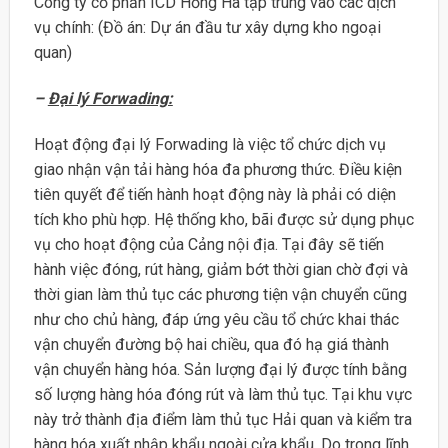
Công ty cổ phần ICD Hồng Hà tập trung vào các dịch
vụ chính: (Đồ án: Dự án đầu tư xây dựng kho ngoại
quan)
–
Đại lý Forwading:
Hoạt động đại lý Forwading là việc tổ chức dịch vụ
giao nhận vận tải hàng hóa đa phương thức. Điều kiện
tiên quyết để tiến hành hoạt động này là phải có diện
tích kho phù hợp. Hệ thống kho, bãi được sử dụng phục
vụ cho hoạt động của Cảng nội địa. Tại đây sẽ tiến
hành việc đóng, rút hàng, giảm bớt thời gian chờ đợi và
thời gian làm thủ tục các phương tiện vận chuyển cũng
như cho chủ hàng, đáp ứng yêu cầu tổ chức khai thác
vận chuyển đường bộ hai chiều, qua đó hạ giá thành
vận chuyển hàng hóa. Sản lượng đại lý được tính bằng
số lượng hàng hóa đóng rút và làm thủ tục. Tại khu vực
này trở thành địa điểm làm thủ tục Hải quan và kiểm tra
hàng hóa xuất nhập khẩu ngoài cửa khẩu. Do trong lĩnh