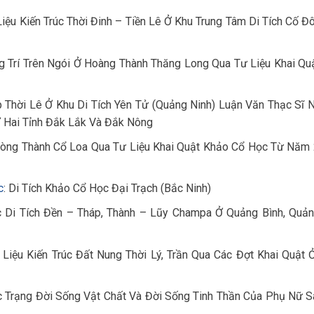
iệu Kiến Trúc Thời Đinh – Tiền Lê Ở Khu Trung Tâm Di Tích Cố Đ
g Trí Trên Ngói Ở Hoàng Thành Thăng Long Qua Tư Liệu Khai Qu
 Thời Lê Ở Khu Di Tích Yên Tử (Quảng Ninh) Luận Văn Thạc Sĩ 
Ở Hai Tỉnh Đắk Lắk Và Đắk Nông
Vòng Thành Cổ Loa Qua Tư Liệu Khai Quật Khảo Cổ Học Từ Năm
c
: Di Tích Khảo Cổ Học Đại Trạch (Bắc Ninh)
 Di Tích Đền – Tháp, Thành – Lũy Champa Ở Quảng Bình, Quảng
Liệu Kiến Trúc Đất Nung Thời Lý, Trần Qua Các Đợt Khai Quật 
 Trạng Đời Sống Vật Chất Và Đời Sống Tinh Thần Của Phụ Nữ S