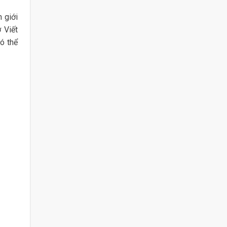
 giới
 Viết
ó thể