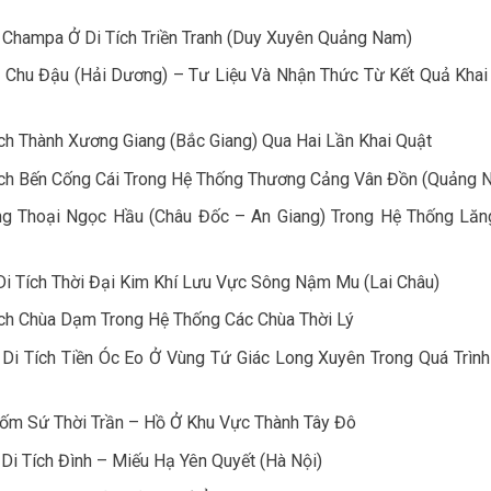
 Champa Ở Di Tích Triền Tranh (Duy Xuyên Quảng Nam)
 Chu Đậu (Hải Dương) – Tư Liệu Và Nhận Thức Từ Kết Quả Khai
ch Thành Xương Giang (Bắc Giang) Qua Hai Lần Khai Quật
ích Bến Cống Cái Trong Hệ Thống Thương Cảng Vân Đồn (Quảng N
ng Thoại Ngọc Hầu (Châu Đốc – An Giang) Trong Hệ Thống Lă
i Tích Thời Đại Kim Khí Lưu Vực Sông Nậm Mu (Lai Châu)
ích Chùa Dạm Trong Hệ Thống Các Chùa Thời Lý
Di Tích Tiền Óc Eo Ở Vùng Tứ Giác Long Xuyên Trong Quá Trình
ốm Sứ Thời Trần – Hồ Ở Khu Vực Thành Tây Đô
i Tích Đình – Miếu Hạ Yên Quyết (Hà Nội)