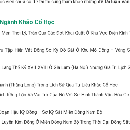
học viên chưa có đề tài thì cùng tham khảo những
đề tài luận văn
ĩ Ngành Khảo Cổ Học
Men Thời Lý, Trần Qua Các Đợt Khai Quật Ở Khu Vực Điện Kính 
ưu Tập Hiện Vật Đồng Sơ Kỳ Đồ Sắt Ở Khu Mỏ Đồng – Vàng 
Làng Thế Kỷ XVII XVIII Ở Gia Lâm (Hà Nội) Những Giá Trị Lịch 
hành (Thăng Long) Trong Lịch Sử Qua Tư Liệu Khảo Cổ Học
ích Rồng Lớn Và Vai Trò Của Nó Với Sự Hình Thành Văn Hóa Óc
 Đoạn Hậu Kỳ Đồng – Sơ Kỳ Sắt Miền Đông Nam Bộ
ề Luyện Kim Đồng Ở Miền Đông Nam Bộ Trong Thời Đại Đồng Sắ