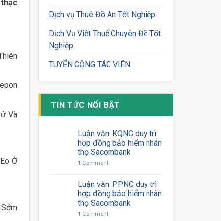
 thạc
Dịch vụ Thuê Đồ Án Tốt Nghiệp
Dịch Vụ Viết Thuế Chuyên Đề Tốt
Nghiệp
Thiên
TUYỂN CỘNG TÁC VIÊN
Sepon
TIN TỨC NỔI BẬT
Sử Và
Luận văn: KQNC duy trì
hợp đồng bảo hiểm nhân
thọ Sacombank
 Eo Ở
1
Comment
Luận văn: PPNC duy trì
hợp đồng bảo hiểm nhân
thọ Sacombank
t Sớm
1
Comment