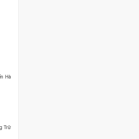
ển Hà
g Trữ