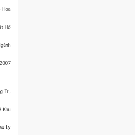
ô Hoa
ật Hố
Ngành
 2007
 Trị,
Ở Khu
au Ly