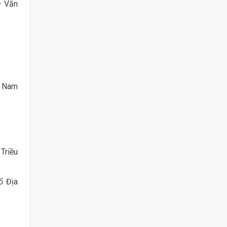
– Văn
t Nam
Triều
ố Địa