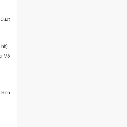
 Quật
inh)
ng Mộ
 Hình