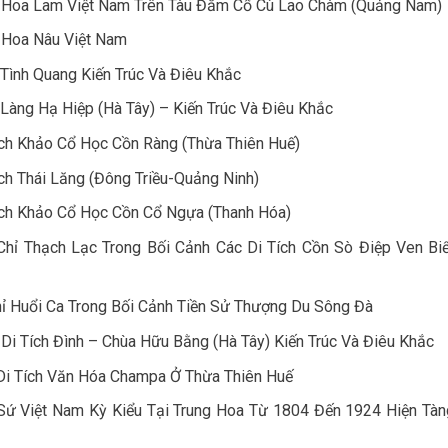
 Hoa Lam Việt Nam Trên Tàu Đắm Cổ Cù Lao Chàm (Quảng Nam)
 Hoa Nâu Việt Nam
Tình Quang Kiến Trúc Và Điêu Khắc
Làng Hạ Hiệp (Hà Tây) – Kiến Trúc Và Điêu Khắc
ích Khảo Cổ Học Cồn Ràng (Thừa Thiên Huế)
ch Thái Lăng (Đông Triều-Quảng Ninh)
ích Khảo Cổ Học Cồn Cổ Ngựa (Thanh Hóa)
Chỉ Thạch Lạc Trong Bối Cảnh Các Di Tích Cồn Sò Điệp Ven Bi
ỉ Huổi Ca Trong Bối Cảnh Tiền Sử Thượng Du Sông Đà
i Tích Đình – Chùa Hữu Bằng (Hà Tây) Kiến Trúc Và Điêu Khắc
Di Tích Văn Hóa Champa Ở Thừa Thiên Huế
Sứ Việt Nam Kỳ Kiểu Tại Trung Hoa Từ 1804 Đến 1924 Hiện Tàn