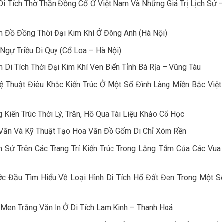
i Tích Thờ Thần Đồng Cổ Ở Việt Nam Và Những Giá Trị Lịch Sử 
 Đồ Đồng Thời Đại Kim Khí Ở Đông Anh (Hà Nội)
Ngự Triều Di Quy (Cổ Loa – Hà Nội)
Di Tích Thời Đại Kim Khí Ven Biển Tỉnh Bà Rịa – Vũng Tàu
ệ Thuật Điêu Khắc Kiến Trúc Ở Một Số Đình Làng Miền Bắc Việ
iến Trúc Thời Lý, Trần, Hồ Qua Tài Liệu Khảo Cổ Học
 Văn Và Kỹ Thuật Tạo Hoa Văn Đồ Gốm Di Chỉ Xóm Rền
Sứ Trên Các Trang Trí Kiến Trúc Trong Lăng Tẩm Của Các Vua 
c Đầu Tìm Hiểu Về Loại Hình Di Tích Hố Đất Đen Trong Một S
Men Trắng Văn In Ở Di Tích Lam Kinh – Thanh Hoá