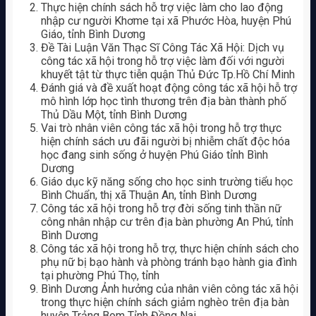
Thực hiện chính sách hỗ trợ việc làm cho lao động
nhập cư người Khơme tại xã Phước Hòa, huyện Phú
Giáo, tỉnh Bình Dương
Đề Tài Luận Văn Thạc Sĩ Công Tác Xã Hội: Dịch vụ
công tác xã hội trong hỗ trợ việc làm đối với người
khuyết tật từ thực tiễn quận Thủ Đức Tp.Hồ Chí Minh
Đánh giá và đề xuất hoạt động công tác xã hội hỗ trợ
mô hình lớp học tình thương trên địa bàn thành phố
Thủ Dầu Một, tỉnh Bình Dương
Vai trò nhân viên công tác xã hội trong hỗ trợ thực
hiện chính sách ưu đãi người bị nhiễm chất độc hóa
học đang sinh sống ở huyện Phú Giáo tỉnh Bình
Dương
Giáo dục kỹ năng sống cho học sinh trường tiểu học
Bình Chuẩn, thị xã Thuận An, tỉnh Bình Dương
Công tác xã hội trong hỗ trợ đời sống tinh thần nữ
công nhân nhập cư trên địa bàn phường An Phú, tỉnh
Bình Dương
Công tác xã hội trong hỗ trợ, thực hiện chính sách cho
phụ nữ bị bạo hành và phòng tránh bạo hành gia đình
tại phường Phú Thọ, tỉnh
Bình Dương Ảnh hưởng của nhân viên công tác xã hội
trong thực hiện chính sách giảm nghèo trên địa bàn
huyện Trảng Bom Tỉnh Đồng Nai