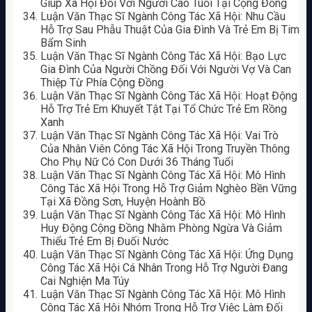
Giúp Xã Hội Đối Với Người Cao Tuổi Tại Cộng Đồng
Luận Văn Thạc Sĩ Ngành Công Tác Xã Hội: Nhu Cầu
Hỗ Trợ Sau Phẫu Thuật Của Gia Đình Và Trẻ Em Bị Tim
Bẩm Sinh
Luận Văn Thạc Sĩ Ngành Công Tác Xã Hội: Bạo Lực
Gia Đình Của Người Chồng Đối Với Người Vợ Và Can
Thiệp Từ Phía Cộng Đồng
Luận Văn Thạc Sĩ Ngành Công Tác Xã Hội: Hoạt Động
Hỗ Trợ Trẻ Em Khuyết Tật Tại Tổ Chức Trẻ Em Rồng
Xanh
Luận Văn Thạc Sĩ Ngành Công Tác Xã Hội: Vai Trò
Của Nhân Viên Công Tác Xã Hội Trong Truyền Thông
Cho Phụ Nữ Có Con Dưới 36 Tháng Tuổi
Luận Văn Thạc Sĩ Ngành Công Tác Xã Hội: Mô Hình
Công Tác Xã Hội Trong Hỗ Trợ Giảm Nghèo Bền Vững
Tại Xã Đồng Sơn, Huyện Hoành Bồ
Luận Văn Thạc Sĩ Ngành Công Tác Xã Hội: Mô Hình
Huy Động Cộng Đồng Nhằm Phòng Ngừa Và Giảm
Thiểu Trẻ Em Bị Đuối Nước
Luận Văn Thạc Sĩ Ngành Công Tác Xã Hội: Ứng Dụng
Công Tác Xã Hội Cá Nhân Trong Hỗ Trợ Người Đang
Cai Nghiện Ma Túy
Luận Văn Thạc Sĩ Ngành Công Tác Xã Hội: Mô Hình
Công Tác Xã Hội Nhóm Trong Hỗ Trợ Việc Làm Đối