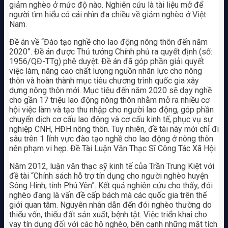
giảm nghèo ở mức độ nào. Nghiên cứu là tài liệu mở để
người tìm hiểu có cái nhìn đa chiều về giảm nghèo ở Việt
Nam.
Đề án về “Đào tạo nghề cho lao động nông thôn đến năm
2020”. Đề án được Thủ tướng Chính phủ ra quyết định (số:
1956/QĐ-TTg) phê duyệt. Đề án đã góp phần giải quyết
việc làm, nâng cao chất lượng nguồn nhân lực cho nông
thôn và hoàn thành mục tiêu chương trình quốc gia xây
dựng nông thôn mới. Mục tiêu đến năm 2020 sẽ dạy nghề
cho gần 17 triệu lao động nông thôn nhằm mở ra nhiều cơ
hội việc làm và tạo thu nhập cho người lao động, góp phần
chuyển dịch cơ cấu lao động và cơ cấu kinh tế, phục vụ sự
nghiệp CNH, HĐH nông thôn. Tuy nhiên, đề tài này mới chỉ đi
sâu trên 1 lĩnh vực đào tạo nghề cho lao động ở nông thôn
nên phạm vi hẹp. Đề Tài Luận Văn Thạc Sĩ Công Tác Xã Hội
Năm 2012, luận văn thạc sỹ kinh tế của Trần Trung Kiệt với
đề tài “Chính sách hỗ trợ tín dụng cho người nghèo huyện
Sông Hinh, tỉnh Phú Yên”. Kết quả nghiên cứu cho thấy, đói
nghèo đang là vấn đề cấp bách mà các quốc gia trên thế
giới quan tâm. Nguyên nhân dẫn đến đói nghèo thường do
thiếu vốn, thiếu đất sản xuất, bệnh tật. Việc triển khai cho
vay tín dụng đối với các hộ nghèo, bên cạnh những mặt tích