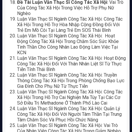
Đề Tài Luận Văn Thạc Sĩ Công Tác Xã Hội
: Vai Trò
Của Công Tác Xã Hội Trong Việc Hỗ Trợ Phụ Nữ
Nghèo
Luận Văn Thạc Sĩ Ngành Công Tác Xã Hội: Công Tác
Xã Hội Trong Hỗ Trợ Hòa Nhập Cộng Đồng Đối Với
Trẻ Em Mồ Côi Tại Làng Trẻ Em SOS Thái Bình
Luận Văn Thạc Sĩ Ngành Công Tác Xã Hội: Hoạt
Động Công Tác Xã Hội Trong Chăm Sóc Sức Khỏe
Tinh Thần Cho Công Nhân Lao Động Làm Việc Tại
KCN
Luận Văn Thạc Sĩ Ngành Công Tác Xã Hội: Hoạt Động
Công Tác Xã Hội Đối Với Thân Nhân Liệt Sĩ Từ Thực
Tiễn Tỉnh Thái Bình
Luận Văn Thạc Sĩ Ngành Công Tác Xã Hội: Truyền
Thông Công Tác Xã Hội Trong Phòng Chống Bạo Lực
Gia Đình Cho Phụ Nữ Từ Thực Tiễn
Luận Văn Thạc Sĩ Ngành Công Tác Xã Hội: Công Tác
Xã Hội Trong Hỗ Trợ Cai Nghiện Ma Túy Tại Các Cơ
Sở Điều Trị Methadone Ở Thành Phố Lào Cai
Luận Văn Thạc Sĩ Ngành Công Tác Xã Hội: Quản Lý
Công Tác Xã Hội Đối Với Người Tâm Thần Tại Trung
Tâm Chăm Sóc Và Phục Hồi Chức Năng
Luận Văn Thạc Sĩ Ngành Công Tác Xã Hội: Vai Trò
Của Nhân Viên Công Tác Xã Hội Trong Giảm Nghèo