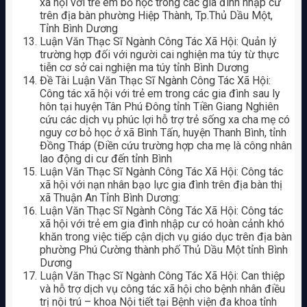
xã hội với trẻ em bỏ học trong các gia đình nhập cư
trên địa bàn phường Hiệp Thành, Tp.Thủ Dầu Một,
Tỉnh Bình Dương
Luận Văn Thạc Sĩ Ngành Công Tác Xã Hội: Quản lý
trường hợp đối với người cai nghiện ma túy từ thực
tiễn cơ sở cai nghiện ma túy tỉnh Bình Dương
Đề Tài Luận Văn Thạc Sĩ Ngành Công Tác Xã Hội:
Công tác xã hội với trẻ em trong các gia đình sau ly
hôn tại huyện Tân Phú Đông tỉnh Tiền Giang Nghiên
cứu các dịch vụ phúc lợi hỗ trợ trẻ sống xa cha mẹ có
nguy cơ bỏ học ở xã Bình Tấn, huyện Thanh Bình, tỉnh
Đồng Tháp (Điền cứu trường hợp cha mẹ là công nhân
lao động di cư đến tỉnh Bình
Luận Văn Thạc Sĩ Ngành Công Tác Xã Hội: Công tác
xã hội với nạn nhân bạo lực gia đình trên địa bàn thị
xã Thuận An Tỉnh Bình Dương:
Luận Văn Thạc Sĩ Ngành Công Tác Xã Hội: Công tác
xã hội với trẻ em gia đình nhập cư có hoàn cảnh khó
khăn trong việc tiếp cận dịch vụ giáo dục trên địa bàn
phường Phú Cường thành phố Thủ Dầu Một tỉnh Bình
Dương
Luận Văn Thạc Sĩ Ngành Công Tác Xã Hội: Can thiệp
và hỗ trợ dịch vụ công tác xã hội cho bệnh nhân điều
trị nội trú – khoa Nội tiết tại Bệnh viện đa khoa tỉnh