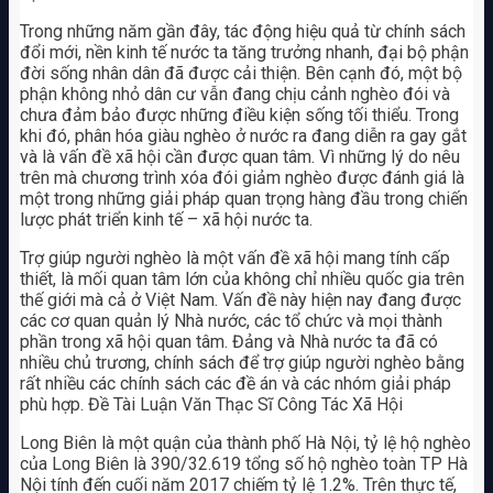
Trong những năm gần đây, tác động hiệu quả từ chính sách
đổi mới, nền kinh tế nước ta tăng trưởng nhanh, đại bộ phận
đời sống nhân dân đã được cải thiện. Bên cạnh đó, một bộ
phận không nhỏ dân cư vẫn đang chịu cảnh nghèo đói và
chưa đảm bảo được những điều kiện sống tối thiểu. Trong
khi đó, phân hóa giàu nghèo ở nước ra đang diễn ra gay gắt
và là vấn đề xã hội cần được quan tâm. Vì những lý do nêu
trên mà chương trình xóa đói giảm nghèo được đánh giá là
một trong những giải pháp quan trọng hàng đầu trong chiến
lược phát triển kinh tế – xã hội nước ta.
Trợ giúp người nghèo là một vấn đề xã hội mang tính cấp
thiết, là mối quan tâm lớn của không chỉ nhiều quốc gia trên
thế giới mà cả ở Việt Nam. Vấn đề này hiện nay đang được
các cơ quan quản lý Nhà nước, các tổ chức và mọi thành
phần trong xã hội quan tâm. Đảng và Nhà nước ta đã có
nhiều chủ trương, chính sách để trợ giúp người nghèo bằng
rất nhiều các chính sách các đề án và các nhóm giải pháp
phù hợp. Đề Tài Luận Văn Thạc Sĩ Công Tác Xã Hội
Long Biên là một quận của thành phố Hà Nội, tỷ lệ hộ nghèo
của Long Biên là 390/32.619 tổng số hộ nghèo toàn TP Hà
Nội tính đến cuối năm 2017 chiếm tỷ lệ 1.2%. Trên thực tế,