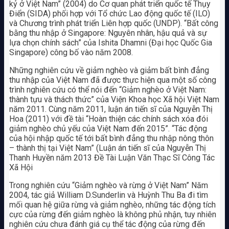
kỷ ở Việt Nam” (2004) do Cơ quan phát triển quốc tế Thụy
Điển (SIDA) phối hợp với Tổ chức Lao động quốc tế (ILO)
và Chương trình phát triển Liên hợp quốc (UNDP). “Bất công
bằng thu nhập ở Singapore: Nguyên nhân, hậu quả và sự
lựa chọn chính sách” của Ishita Dhamni (Đại học Quốc Gia
Singapore) công bố vào năm 2008.
Những nghiên cứu về giảm nghèo và giảm bất bình đẳng
thu nhập của Việt Nam đã được thực hiện qua một số công
trình nghiên cứu có thể nói đến “Giảm nghèo ở Việt Nam:
thành tựu và thách thức” của Viện Khoa học Xã hội Việt Nam
năm 2011. Cùng năm 2011, luận án tiến sĩ của Nguyễn Thị
Hoa (2011) với đề tài “Hoàn thiện các chính sách xóa đói
giảm nghèo chủ yếu của Việt Nam đến 2015”. “Tác động
của hội nhập quốc tế tới bất bình đẳng thu nhập nông thôn
– thành thị tại Việt Nam” (Luận án tiến sĩ của Nguyễn Thị
Thanh Huyền năm 2013 Đề Tài Luận Văn Thạc Sĩ Công Tác
Xã Hội
Trong nghiên cứu “Giảm nghèo và rừng ở Việt Nam” Năm
2004, tác giả William D.Sunderlin và Huỳnh Thu Ba đi tìm
mối quan hệ giữa rừng và giảm nghèo, những tác động tích
cực của rừng đến giảm nghèo là không phủ nhận, tuy nhiên
nghiên cứu chưa đánh giá cụ thể tác động của rừng đến