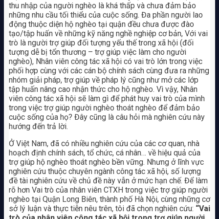
thu nhập của người nghèo là khá thấp và chưa đảm bảo
những nhu cầu tối thiểu của cuộc sống. Đa phần người lao
động thuộc diện hộ nghèo tại quận đều chưa được đào
tạo/tập huấn về những kỹ năng nghề nghiệp cơ bản, Với vai
trò là người trợ giúp đối tượng yếu thế trong xã hội (đối
tượng dễ bị tổn thương – trợ giúp việc làm cho người
nghèo), Nhân viên công tác xã hội có vai trò lớn trong việc
phối hợp cùng với các cán bộ chính sách cùng đưa ra những
nhóm giải pháp, trợ giúp về pháp lý cũng như mở các lớp
tập huấn nâng cao nhận thức cho hộ nghèo. Vì vậy, Nhân
viên công tác xã hội sẽ làm gì để phát huy vai trò của mình
trong việc trợ giúp người nghèo thoát nghèo để đảm bảo
cuộc sống của họ? Đây cũng là câu hỏi mà nghiên cứu này
hướng đến trả lời.
Ở Việt Nam, đã có nhiều nghiên cứu của các cơ quan, nhà
hoạch định chính sách, tổ chức, cá nhân… về hiệu quả của
trợ giúp hộ nghèo thoát nghèo bền vững. Nhưng ở lĩnh vực
nghiên cứu thuộc chuyên ngành công tác xã hội, số lượng
đề tài nghiên cứu về chủ đề này vẫn ở mức hạn chế. Để làm
rõ hơn Vai trò của nhân viên CTXH trong việc trợ giúp người
nghèo tại Quận Long Biên, thành phố Hà Nội, cùng những cơ
sở lý luận và thực tiễn nêu trên, tôi đã chọn nghiên cứu:
“Vai
trò của nhân viên công tác xã hội trong trợ giúp người