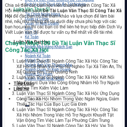
Dịch Vụ Viết Thuê Đồ Án Tốt Nghiệp
Chia sẻ đến các bạn học viên chuyên ngành Công Tác Xã
Luận Văn Thạc Sĩ
Hội một danh sách
Đề Tài Luận Văn Thạc Sĩ Công Tác Xã
Tài Chính Ngân Hàng
Hội
để các bạn có thể tham khảo và lựa chọn để làm bài
Quản Lý Công
nhé, nếu như những đề tài dưới đây chưa phù hợp với các
Quản Trị Kinh Doanh
bạn học viên thì các bạn có thể liên hệ trực tiếp đến Dịch Vụ
Luật
Viết Luận Văn để được tư vấn cụ thể nhất về đề tài nhé.
Kinh Tế
Kế Toán
Luận Văn Đại Học
Chuyên Mục 100 Đề Tài Luận Văn Thạc Sĩ
Ngành Nhà Hàng Khách Sạn
Công Tác Xã Hội
Ngành Luật
Ngành Kế Toán
Ngành Du Lịch
Luận Văn Thạc Sĩ Ngành Công Tác Xã Hội: Công Tác
Ngành Anh Văn Thương Mại
Xã Hội Cá Nhân Với Phụ Nữ Nghèo Tại Xã Tiền An, Thị
Ngành Quản Trị Kinh Doanh
Xã Quảng Yên, Tỉnh Quảng Ninh
Ngành Sư Phạm
Luận Văn Thạc Sĩ Ngành Công Tác Xã Hội: Kết Nối
Ngành Xuất Nhập Khẩu
Nguồn Lực Dựa Vào Cộng Đồng Nhằm Hỗ Trợ Người
Tiểu Luận
Nghèo Tìm Kiếm Việc Làm
Liên Hệ
Luận Văn Thạc Sĩ Ngành Công Tác Xã Hội: Ứng Dụng
Công Tác Xã Hội Nhóm Trong Việc Ngăn Ngừa, Giảm
Thiểu Tác Hại Của Bạo Lực Gia Đình
Luận Văn Thạc Sĩ Ngành Công Tác Xã Hội: Công Tác
Xã Hội Nhóm Trong Việc Hỗ Trợ Người Khuyết Tật
Vận Động Tìm Việc Làm Tại Phường Cẩm Trung
Luận Văn Thạc Sĩ Ngành Công Tác Xã Hội: Vai Trò