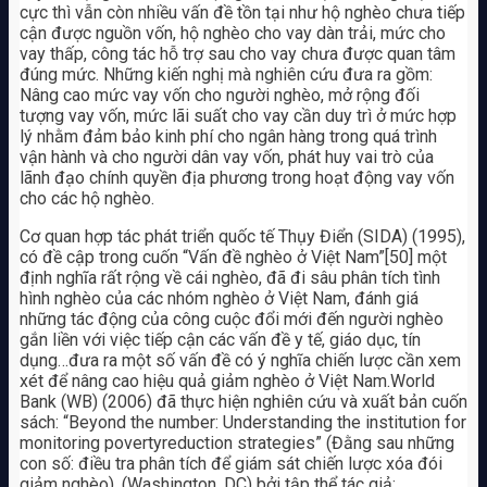
cực thì vẫn còn nhiều vấn đề tồn tại như hộ nghèo chưa tiếp
cận được nguồn vốn, hộ nghèo cho vay dàn trải, mức cho
vay thấp, công tác hỗ trợ sau cho vay chưa được quan tâm
đúng mức. Những kiến nghị mà nghiên cứu đưa ra gồm:
Nâng cao mức vay vốn cho người nghèo, mở rộng đối
tượng vay vốn, mức lãi suất cho vay cần duy trì ở mức hợp
lý nhằm đảm bảo kinh phí cho ngân hàng trong quá trình
vận hành và cho người dân vay vốn, phát huy vai trò của
lãnh đạo chính quyền địa phương trong hoạt động vay vốn
cho các hộ nghèo.
Cơ quan hợp tác phát triển quốc tế Thụy Điển (SIDA) (1995),
có đề cập trong cuốn “Vấn đề nghèo ở Việt Nam”[50] một
định nghĩa rất rộng về cái nghèo, đã đi sâu phân tích tình
hình nghèo của các nhóm nghèo ở Việt Nam, đánh giá
những tác động của công cuộc đổi mới đến người nghèo
gắn liền với việc tiếp cận các vấn đề y tế, giáo dục, tín
dụng…đưa ra một số vấn đề có ý nghĩa chiến lược cần xem
xét để nâng cao hiệu quả giảm nghèo ở Việt Nam.World
Bank (WB) (2006) đã thực hiện nghiên cứu và xuất bản cuốn
sách: “Beyond the number: Understanding the institution for
monitoring povertyreduction strategies” (Đằng sau những
con số: điều tra phân tích để giám sát chiến lược xóa đói
giảm nghèo), (Washington, DC) bởi tập thể tác giả: