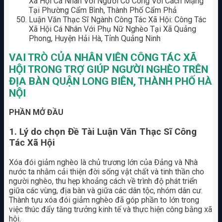
Xã Hội Cá Nhân Với Người Có Công Với Cách Mạng
Tại Phường Cẩm Bình, Thành Phố Cẩm Phả
Luận Văn Thạc Sĩ Ngành Công Tác Xã Hội: Công Tác
Xã Hội Cá Nhân Với Phụ Nữ Nghèo Tại Xã Quảng
Phong, Huyện Hải Hà, Tỉnh Quảng Ninh
VAI TRÒ CỦA NHÂN VIÊN CÔNG TÁC XÃ
HỘI TRONG TRỢ GIÚP NGƯỜI NGHÈO TRÊN
ĐỊA BÀN
QUẬN LONG BIÊN, THÀNH PHỐ HÀ
NỘI
PHẦN MỞ ĐẦU
1. Lý do chọn Đề Tài Luận Văn Thạc Sĩ Công
Tác Xã Hội
Xóa đói giảm nghèo là chủ trương lớn của Đảng và Nhà
nước ta nhằm cải thiện đời sống vật chất và tinh thần cho
người nghèo, thu hẹp khoảng cách về trình độ phát triển
giữa các vùng, địa bàn và giữa các dân tộc, nhóm dân cư.
Thành tựu xóa đói giảm nghèo đã góp phần to lớn trong
việc thúc đẩy tăng trưởng kinh tế và thực hiện công bằng xã
hội.