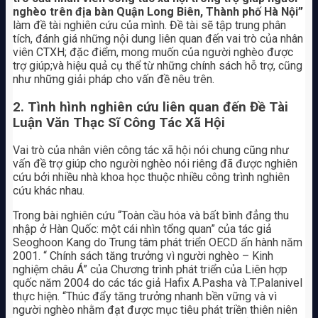
nghèo trên địa bàn Quận Long Biên, Thành phố Hà Nội”
làm đề tài nghiên cứu của mình. Đề tài sẽ tập trung phân
tích, đánh giá những nội dung liên quan đến vai trò của nhân
viên CTXH; đặc điểm, mong muốn của người nghèo được
trợ giúp;và hiệu quả cụ thể từ những chính sách hỗ trợ, cũng
như những giải pháp cho vấn đề nêu trên.
2. Tình hình nghiên cứu liên quan đến Đề Tài
Luận Văn Thạc Sĩ Công Tác Xã Hội
Vai trò của nhân viên công tác xã hội nói chung cũng như
vấn đề trợ giúp cho người nghèo nói riêng đã được nghiên
cứu bởi nhiều nhà khoa học thuộc nhiều công trình nghiên
cứu khác nhau.
Trong bài nghiên cứu “Toàn cầu hóa và bất bình đẳng thu
nhập ở Hàn Quốc: một cái nhìn tổng quan” của tác giả
Seoghoon Kang do Trung tâm phát triển OECD ấn hành năm
2001. “ Chính sách tăng trưởng vì người nghèo – Kinh
nghiệm châu Á” của Chương trình phát triển của Liên hợp
quốc năm 2004 do các tác giả Hafix A.Pasha và T.Palanivel
thực hiện. “Thúc đẩy tăng trưởng nhanh bền vững và vì
người nghèo nhằm đạt được mục tiêu phát triền thiên niên