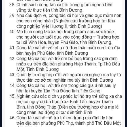
Chính sách công tác xã hội trong giảm nghèo bền
vững từ thực tiễn tỉnh Bình Dương
Nhu cầu dịch vụ công tác xã hội về giáo dục mầm non
cho con công nhân (Nghiên cứu trường hợp tại Khu
công nghiệp Việt Hương II, tỉnh Bình Dương)
Mô hình công tác xã hội trong chăm sóc sức khỏe
cho người cao tuổi dựa vào cộng đồng – Trường hợp
tại xã Vĩnh Hòa, huyện Phú Giáo, tỉnh Bình Dương.
Công tác xã hội với phụ nữ đơn thân nuôi con trên địa
bàn huyện Phú Giáo, tỉnh Bình Dương
Công tác xã hội với trẻ em bỏ học trong các gia đình
nhập cư trên địa bàn phường Hiệp Thành, Tp.Thủ Dầu
Một, Tỉnh Bình Dương
Quản lý trường hợp đối với người cai nghiện ma túy từ
thực tiễn cơ sở cai nghiện ma túy tỉnh Bình Dương
Công tác xã hội với trẻ em trong các gia đình sau ly
hôn tại huyện Tân Phú Đông tỉnh Tiền Giang
Nghiên cứu các dịch vụ phúc lợi hỗ trợ trẻ sống xa cha
mẹ có nguy cơ bỏ học ở xã Bình Tấn, huyện Thanh
Bình, tỉnh Đồng Tháp (Điền cứu trường hợp cha mẹ là
công nhân lao động di cư đến tỉnh Bình
Công tác xã hội hỗ trợ trẻ em trong gia đình ly hôn
trên địa bàn phường Phú Thọ, thành phố Thủ Dầu Một,