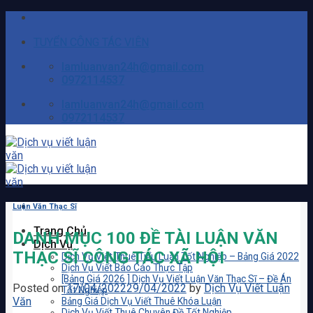
Skip
to
TUYỂN CÔNG TÁC VIÊN
content
lamluanvan24h@gmail.com
0972114537
lamluanvan24h@gmail.com
0972114537
Luận Văn Thạc Sĩ
Trang Chủ
DANH MỤC 100 ĐỀ TÀI LUẬN VĂN
Dịch Vụ
THẠC SĨ CÔNG TÁC XÃ HỘI
Dịch Vụ Viết Thuê Tiểu Luận Tốt Nghiệp – Bảng Giá 2022
Dịch Vụ Viết Báo Cáo Thực Tập
[Bảng Giá 2026 ] Dịch Vụ Viết Luận Văn Thạc Sĩ – Đề Án
Posted on
17/04/2022
29/04/2022
by
Dịch Vụ Viết Luận
Tốt Nghiệp
Văn
Bảng Giá Dịch Vụ Viết Thuê Khóa Luận
Dịch Vụ Viết Thuê Chuyên Đề Tốt Nghiệp