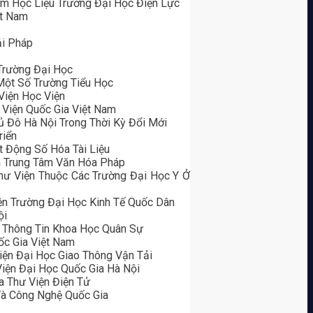
âm Học Liệu Trường Đại Học Điện Lực
ệt Nam
ải Pháp
Trường Đại Học
 Một Số Trường Tiểu Học
Viện Học Viện
 Viện Quốc Gia Việt Nam
ủ Đô Hà Nội Trong Thời Kỳ Đổi Mới
riển
 Động Số Hóa Tài Liệu
n Trung Tâm Văn Hóa Pháp
hư Viện Thuộc Các Trường Đại Học Y Ở
ện Trường Đại Học Kinh Tế Quốc Dân
ội
g Thông Tin Khoa Học Quân Sự
ốc Gia Việt Nam
iện Đại Học Giao Thông Vận Tải
iện Đại Học Quốc Gia Hà Nội
a Thư Viện Điện Tử
Và Công Nghệ Quốc Gia