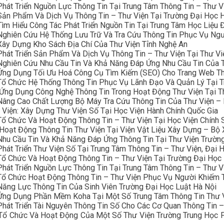
hát Triển Nguồn Lực Thông Tin Tại Trung Tâm Thông Tin – Thư V
Sản Phẩm Và Dịch Vụ Thông Tin – Thư Viện Tại Trường Đại Học 
ìm Hiểu Công Tác Phát Triển Nguồn Tin Tại Trung Tâm Học Liệu 
Nghiên Cứu Hệ Thống Lưu Trữ Và Tra Cứu Thông Tin Phục Vụ Ngư
Xây Dựng Kho Sách Địa Chí Của Thư Viện Tỉnh Nghệ An
hát Triển Sản Phẩm Và Dịch Vụ Thông Tin – Thư Viện Tại Thư Việ
 Nghiên Cứu Nhu Cầu Tin Và Khả Năng Đáp Ứng Nhu Cầu Tin Của 
 Ứng Dụng Tối Ưu Hoá Công Cụ Tìm Kiếm (SEO) Cho Trang Web Th
Tổ Chức Hệ Thống Thông Tin Phục Vụ Lãnh Đạo Và Quản Lý Tại T
́ng Dụng Công Nghệ Thông Tin Trong Hoạt Động Thư Viện Tại T
Nâng Cao Chất Lượng Bộ Máy Tra Cứu Thông Tin Của Thư Viện –
 Viện: Xây Dựng Thư Viện Số Tại Học Viện Hành Chính Quốc Gia
ổ Chức Và Hoạt Động Thông Tin – Thư Viện Tại Học Viện Chính S
Hoạt Động Thông Tin Thư Viện Tại Viện Vật Liệu Xây Dựng – Bộ
 Nhu Cầu Tin Và Khả Năng Đáp Ứng Thông Tin Tại Thư Viện Trườ
hát Triển Thư Viện Số Tại Trung Tâm Thông Tin – Thư Viện, Đại 
Tổ Chức Và Hoạt Động Thông Tin – Thư Viện Tại Trường Đại Học
hát Triển Nguồn Lực Thông Tin Tại Trung Tâm Thông Tin – Thư 
Tổ Chức Hoạt Động Thông Tin – Thư Viện Phục Vụ Người Khiếm T
Năng Lực Thông Tin Của Sinh Viên Trường Đại Học Luật Hà Nội
 Ứng Dụng Phần Mềm Koha Tại Một Số Trung Tâm Thông Tin Thư 
hát Triển Tài Nguyên Thông Tin Số Cho Các Cơ Quan Thông Tin 
 Tổ Chức Và Hoạt Động Của Một Số Thư Viện Trường Trung Học 