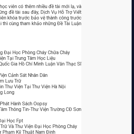
học viên có thêm nhiều đề tài mới lạ, và
ng đề tài sau đây, Dịch Vụ Hỗ Trợ Viết
iên khóa trước bảo vệ thành công trước
i thì cùng tham khảo những Đề Tài Luận
ng Đại Học Phòng Cháy Chữa Cháy
ện Tại Trung Tâm Học Liệu
 Quốc Gia Hồ Chí Minh Luận Văn Thạc Sĩ
Viện Cảnh Sát Nhân Dân
âm Lưu Trữ
n Thư Viện Tại Thư Viện Hà Nội
ng Long
 Phát Hành Sách Oopsy
 Tâm Thông Tin-Thư Viện Trường CĐ Sơn
Đại Học Fpt
u Trữ Và Thư Viện Đại Học Phòng Cháy
Sư Phạm Kỹ Thuật Nam Định