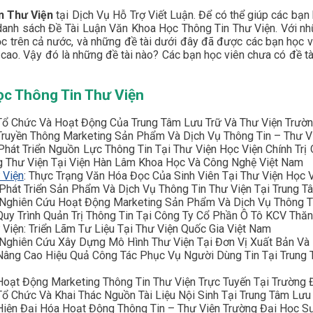
n Thư Viện
tại Dịch Vụ Hỗ Trợ Viết Luận. Để có thể giúp các bạn 
anh sách Đề Tài Luận Văn Khoa Học Thông Tin Thư Viện. Với nhữ
ọc trên cả nước, và những đề tài dưới đây đã được các bạn học v
cao. Vậy đó là những đề tài nào? Các bạn học viên chưa có đề tà
ọc Thông Tin Thư Viện
 Tổ Chức Và Hoạt Động Của Trung Tâm Lưu Trữ Và Thư Viện Trườ
Truyền Thông Marketing Sản Phẩm Và Dịch Vụ Thông Tin – Thư Vi
hát Triển Nguồn Lực Thông Tin Tại Thư Viện Học Viện Chính Trị
g Thư Viện Tại Viện Hàn Lâm Khoa Học Và Công Nghệ Việt Nam
 Viện
: Thực Trạng Văn Hóa Đọc Của Sinh Viên Tại Thư Viện Học 
Phát Triển Sản Phẩm Và Dịch Vụ Thông Tin Thư Viện Tại Trung T
Nghiên Cứu Hoạt Động Marketing Sản Phẩm Và Dịch Vụ Thông Ti
Quy Trình Quản Trị Thông Tin Tại Công Ty Cổ Phần Ô Tô KCV Thă
Viện: Triển Lãm Tư Liệu Tại Thư Viện Quốc Gia Việt Nam
 Nghiên Cứu Xây Dựng Mô Hình Thư Viện Tại Đơn Vị Xuất Bản Và
Nâng Cao Hiệu Quả Công Tác Phục Vụ Người Dùng Tin Tại Trung
Hoạt Động Marketing Thông Tin Thư Viện Trực Tuyến Tại Trường 
ổ Chức Và Khai Thác Nguồn Tài Liệu Nội Sinh Tại Trung Tâm Lư
 Hiện Đại Hóa Hoạt Động Thông Tin – Thư Viện Trường Đại Học 