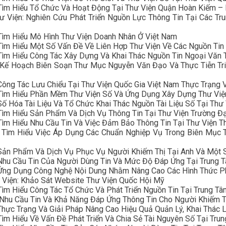
Tìm Hiểu Tổ Chức Và Hoạt Động Tại Thư Viện Quận Hoàn Kiếm – 
 Viện: Nghiên Cứu Phát Triển Nguồn Lực Thông Tin Tại Các Tr
Tìm Hiểu Mô Hình Thư Viện Doanh Nhân Ở Việt Nam
Tìm Hiểu Một Số Vấn Đề Về Liên Hợp Thư Viện Về Các Nguồn Tin
Tìm Hiểu Công Tác Xây Dựng Và Khai Thác Nguồn Tin Ngoại Văn T
 Kế Hoạch Biên Soạn Thư Mục Nguyễn Văn Đạo Và Thực Tiễn Tri
ông Tác Lưu Chiểu Tại Thư Viện Quốc Gia Việt Nam Thực Trạng 
 Tìm Hiểu Phần Mềm Thư Viện Số Và Ứng Dụng Xây Dựng Thư Việ
ố Hóa Tài Liệu Và Tổ Chức Khai Thác Nguồn Tài Liệu Số Tại Thư
Tìm Hiểu Sản Phẩm Và Dịch Vụ Thông Tin Tại Thư Viện Trường Đạ
Tìm Hiểu Nhu Cầu Tin Và Việc Đảm Bảo Thông Tin Tại Thư Viện T
 Tìm Hiểu Việc Áp Dụng Các Chuẩn Nghiệp Vụ Trong Biên Mục T
Sản Phẩm Và Dịch Vụ Phục Vụ Người Khiếm Thị Tại Anh Và Một 
Nhu Cầu Tin Của Người Dùng Tin Và Mức Độ Đáp Ứng Tại Trung T
 Ứng Dụng Công Nghệ Nội Dung Nhằm Nâng Cao Các Hình Thức Ph
 Viện: Khảo Sát Website Thư Viện Quốc Hội Mỹ
ìm Hiểu Công Tác Tổ Chức Và Phát Triển Nguồn Tin Tại Trung Tâ
Nhu Cầu Tin Và Khả Năng Đáp Ứng Thông Tin Cho Người Khiếm Th
hực Trạng Và Giải Pháp Nâng Cao Hiệu Quả Quản Lý, Khai Thác L
ìm Hiểu Về Vấn Đề Phát Triển Và Chia Sẻ Tài Nguyên Số Tại Tru