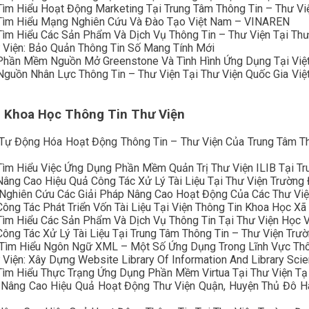
Tìm Hiểu Hoạt Động Marketing Tại Trung Tâm Thông Tin – Thư V
 Tìm Hiểu Mạng Nghiên Cứu Và Đào Tạo Việt Nam – VINAREN
Tìm Hiểu Các Sản Phẩm Và Dịch Vụ Thông Tin – Thư Viện Tại Th
 Viện: Bảo Quản Thông Tin Số Mang Tính Mới
 Phần Mềm Nguồn Mở Greenstone Và Tình Hình Ứng Dụng Tại Việ
Nguồn Nhân Lực Thông Tin – Thư Viện Tại Thư Viện Quốc Gia Việ
h Khoa Học Thông Tin Thư Viện
 Tự Động Hóa Hoạt Động Thông Tin – Thư Viện Của Trung Tâm T
Tìm Hiểu Việc Ứng Dụng Phần Mềm Quản Trị Thư Viện ILIB Tại Tr
Nâng Cao Hiệu Quả Công Tác Xử Lý Tài Liệu Tại Thư Viện Trường
 Nghiên Cứu Các Giải Pháp Nâng Cao Hoạt Động Của Các Thư Việ
ông Tác Phát Triển Vốn Tài Liệu Tại Viện Thông Tin Khoa Học Xã
Tìm Hiểu Các Sản Phẩm Và Dịch Vụ Thông Tin Tại Thư Viện Học 
ông Tác Xử Lý Tài Liệu Tại Trung Tâm Thông Tin – Thư Viện Trư
 Tìm Hiểu Ngôn Ngữ XML – Một Số Ứng Dụng Trong Lĩnh Vực Thô
Viện: Xây Dựng Website Library Of Information And Library Sci
 Tìm Hiểu Thực Trạng Ứng Dụng Phần Mềm Virtua Tại Thư Viện T
: Nâng Cao Hiệu Quả Hoạt Động Thư Viện Quận, Huyện Thủ Đô 