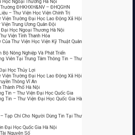
ại Học Ngoại Thương Hà Nội
– TV Trường ĐHKHXH&NV – ĐHQGHN
ệu – Thư Viện Học Viện Chính Trị
ư Viện Trường Đại Học Lao Động Xã Hội
 Viện Trung Ương Quân Đội
g Đại Học Ngoại Thương Hà Nội
Thư Viện Tỉnh Thanh Hóa
 Của Thư Viện Học Viện Kỹ Thuật Quân
n Bộ Nông Nghiệp Và Phát Triển
g Viên Tại Trung Tâm Thông Tin – Thư
Đại Học Thủy Lợi
ư Viện Trường Đại Học Lao Động Xã Hội
ruyền Thông Vĩ An
ện Thành Phố Hà Nội
g Tin – Thư Viện Đại Học Quốc Gia
ng Tin – Thư Viện Đại Học Quốc Gia Hà
– Tạp Chí Cho Người Dùng Tin Tại Thư
ện Đại Học Quốc Gia Hà Nội
 Tài Nguyên Số