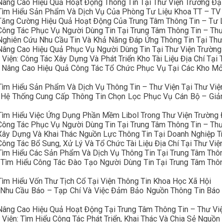
Nâng Cao Hiệu Quả Hoạt Động Thông Tin Tại Thư Viện Trường Đ
n: Tìm Hiểu Sản Phẩm Và Dịch Vụ Của Phòng Tư Liệu Khoa TT 
Tăng Cường Hiệu Quả Hoạt Động Của Trung Tâm Thông Tin – Tư Li
Công Tác Phục Vụ Người Dùng Tin Tại Trung Tâm Thông Tin – Th
Nghiên Cứu Nhu Cầu Tin Và Khả Năng Đáp Ứng Thông Tin Tại Thư
 Nâng Cao Hiệu Quả Phục Vụ Người Dùng Tin Tại Thư Viện Trườn
iện: Công Tác Xây Dựng Và Phát Triển Kho Tài Liệu Địa Chí Tại 
: Nâng Cao Hiệu Quả Công Tác Tổ Chức Phục Vụ Tại Các Kho Mở
Tìm Hiểu Sản Phẩm Và Dịch Vụ Thông Tin – Thư Viện Tại Thư Việ
 Hệ Thống Cung Cấp Thông Tin Chọn Lọc Phục Vụ Cán Bộ – Giản
Tìm Hiểu Việc Ứng Dụng Phần Mềm Libol Trong Thư Viện Trường 
Công Tác Phục Vụ Người Dùng Tin Tại Trung Tâm Thông Tin – Th
Xây Dựng Và Khai Thác Nguồn Lực Thông Tin Tại Doanh Nghiệp T
ông Tác Bổ Sung, Xử Lý Và Tổ Chức Tài Liệu Địa Chí Tại Thư Vi
Tìm Hiểu Các Sản Phẩm Và Dịch Vụ Thông Tin Tại Trung Tâm Thôn
 Tìm Hiểu Công Tác Đào Tạo Người Dùng Tin Tại Trung Tâm Thô
ìm Hiểu Vốn Thư Tịch Cổ Tại Viện Thông Tin Khoa Học Xã Hội
 Nhu Cầu Báo – Tạp Chí Và Việc Đảm Bảo Nguồn Thông Tin Báo 
Nâng Cao Hiệu Quả Hoạt Động Tại Trung Tâm Thông Tin – Thư Vi
Viện: Tìm Hiểu Công Tác Phát Triển, Khai Thác Và Chia Sẻ Nguồn