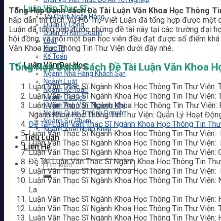
Luận Văn Thạc Sĩ
Tổng Hợp Danh sách Đề Tài Luận Văn Khoa Học Thông Ti
Tài Chính Ngân Hàng
hấp dẫn thì Dịch Vụ Hỗ Trợ Viết Luận đã tổng hợp được một d
Quản Lý Công
Luận đã tổng hợp được những đề tài này tại các trường đại h
Quản Trị Kinh Doanh
hội đồng, và mỗi một bạn học viên đều đạt được số điểm khá 
Luật
Văn Khoa Học Thông Tin Thư Viện dưới đây nhé.
Kinh Tế
Kế Toán
Luận Văn Đại Học
Tổng Hợp Danh Sách Đề Tài Luận Văn Khoa H
Ngành Nhà Hàng Khách Sạn
Ngành Luật
Luận Văn Thạc Sĩ Ngành Khoa Học Thông Tin Thư Viện:
Ngành Kế Toán
Luận Văn Thạc Sĩ Ngành Khoa Học Thông Tin Thư Viện: 
Ngành Du Lịch
Luận Văn Thạc Sĩ Ngành Khoa Học Thông Tin Thư Viện: P
Ngành Anh Văn Thương Mại
Ngành Quản Trị Kinh Doanh
Ngành Khoa Học Thông Tin Thư Viện: Quản Lý Hoạt Độn
Ngành Sư Phạm
Đề Tài Luận Văn Thạc Sĩ Ngành Khoa Học Thông Tin Thư
Ngành Xuất Nhập Khẩu
Luận Văn Thạc Sĩ Ngành Khoa Học Thông Tin Thư Viện: 
Tiểu Luận
Luận Văn Thạc Sĩ Ngành Khoa Học Thông Tin Thư Viện: 
Liên Hệ
Luận Văn Thạc Sĩ Ngành Khoa Học Thông Tin Thư Viện: 
Đề Tài Luận Văn Thạc Sĩ Ngành Khoa Học Thông Tin Thư 
Luận Văn Thạc Sĩ Ngành Khoa Học Thông Tin Thư Viện:
Luận Văn Thạc Sĩ Ngành Khoa Học Thông Tin Thư Viện: 
La
Luận Văn Thạc Sĩ Ngành Khoa Học Thông Tin Thư Viện: 
Luận Văn Thạc Sĩ Ngành Khoa Học Thông Tin Thư Viện: T
Luận Văn Thạc Sĩ Ngành Khoa Học Thông Tin Thư Viện: