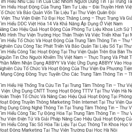
Tìm Hiểu Nhu Cầu Tin Của Các Nhóm Người Dùng Tin Tại Trung T
Tìm Hiểu Hoạt Động Của Trung Tâm Tư Liệu – Đài Truyền Hình Vi
Tổ Chức Và Bảo Quản Vốn Tài Liệu Tại Thư Viện Quân Đội
 Viện: Thư Viện Điện Tử Đại Học Thăng Long – Thực Trạng Và Gi
 Tìm Hiểu DDC Việt Hóa 14 Và Khả Năng Áp Dụng Ở Việt Nam
 Nâng Cao Hiệu Quả Hoạt Động Của Phòng Tư Liệu Khoa Lịch Sử 
ô Hình Thư Viện Trường Học Thân Thiện Và Việc Triển Khai Tại
Tìm Hiểu Tổ Chức Và Hoạt Động Của Trung Tâm Thông Tin – Thư 
ghiên Cứu Công Tác Phát Triển Và Bảo Quản Tài Liệu Số Tại Thư
Tìm Hiểu Công Tác Hoạt Động Tại Thư Viện Quận Trên Địa Bàn Th
Nguồn Tin Cho Người Khiếm Thị Việt Nam – Thực Trạng Và Phát T
: Phần Mềm Nhận Dạng ABBYY Và Việc Ứng Dụng ABBYY Vào Hoạt
 Nghiên Cứu Tổ Chức Và Hoạt Động Của Thư Viện Đa Phương Tiệ
: Mạng Cộng Đồng Trực Tuyến Cho Các Trung Tâm Thông Tin – T
ìm Hiểu Hệ Thống Tra Cứu Tin Tại Trung Tâm Thông Tin – Thư Vi
ư Viện: Ứng Dụng CNTT Trong Hoạt Động TTTV Tại Thư Viện Hà N
 Hoàn Thiện Tổ Chức Và Nâng Cao Hiệu Quả Hoạt Động Tại Phòn
oạt Động Truyền Thông Marketing Trên Internet Tại Thư Viện Qu
Ứng Dụng Công Nghệ Thông Tin Tại Trung Tâm Thông Tin – Thư V
Tìm Hiểu Công Tác Tự Động Hóa Tại Trung Tâm Thông Tin – Thư V
Thư Viện Điện Tử Và Giải Pháp Nâng Cao Hiệu Quả Hoạt Động Củ
Tìm Hiểu Công Tác Số Hóa Tài Liệu Tại Cục Thông Tin Khoa Học 
Hoạt Động Marketing Tại Thư Viện Trường Đại Học Hà Nội