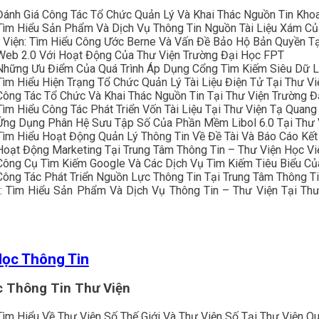
Đánh Giá Công Tác Tổ Chức Quản Lý Và Khai Thác Nguồn Tin Khoa
Tìm Hiểu Sản Phẩm Và Dịch Vụ Thông Tin Nguồn Tài Liệu Xám Củ
 Viện: Tìm Hiểu Công Ước Berne Và Vấn Đề Bảo Hộ Bản Quyền Tạ
 Web 2.0 Với Hoạt Động Của Thư Viện Trường Đại Học FPT
Những Ưu Điểm Của Quá Trình Áp Dụng Cổng Tìm Kiếm Siêu Dữ Li
ìm Hiểu Hiện Trạng Tổ Chức Quản Lý Tài Liệu Điện Tử Tại Thư 
Công Tác Tổ Chức Và Khai Thác Nguồn Tin Tại Thư Viện Trường Đ
ìm Hiểu Công Tác Phát Triển Vốn Tài Liệu Tại Thư Viện Tạ Quan
 Ứng Dụng Phân Hệ Sưu Tập Số Của Phần Mềm Libol 6.0 Tại Thư 
Tìm Hiểu Hoạt Động Quản Lý Thông Tin Về Đề Tài Và Báo Cáo Kế
Hoạt Động Marketing Tại Trung Tâm Thông Tin – Thư Viện Học V
Công Cụ Tìm Kiếm Google Và Các Dịch Vụ Tìm Kiếm Tiêu Biểu Củ
ông Tác Phát Triển Nguồn Lực Thông Tin Tại Trung Tâm Thông Ti
: Tìm Hiểu Sản Phẩm Và Dịch Vụ Thông Tin – Thư Viện Tại Th
Học Thông Tin
c Thông Tin Thư Viện
ìm Hiểu Về Thư Viện Số Thế Giới Và Thư Viện Số Tại Thư Viện Q