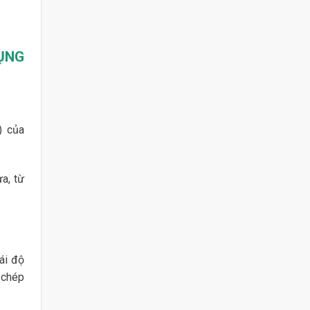
ỤNG
) của
a, từ
ái độ
 chép