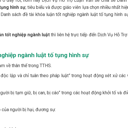
iệp ở đây rồi, hôm nay Dịch Vụ Hỗ Trợ Luận Văn sẽ chia sẻ Danh
 tụng hình sự
, tiêu biểu và được giáo viên lựa chọn nhiều nhất hiệ
Danh sách đề tài khóa luận tốt nghiệp ngành luật tố tụng hình s
ận tốt nghiệp ngành luật
thì liên hệ trực tiếp đến Dịch Vụ Hỗ Tr
nghiệp ngành luật tố tụng hình sự
m về thân thể trong TTHS.
ộc lập và chỉ tuân theo pháp luật” trong hoạt động xét xử các 
i bị tạm giữ, bị can, bị cáo” trong các hoạt động khởi tố và điề
 của người bị hại, đương sự.