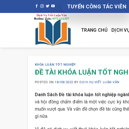
Skip
TUYỂN CÔNG TÁC VIÊN
to
content
TRANG CHỦ
DỊCH V
KHÓA LUẬN TỐT NGHIỆP
ĐỀ TÀI KHÓA LUẬN TỐT NG
POSTED ON
18/08/2022
BY
DỊCH VỤ VIẾT LUẬN VĂN
Danh Sách Đề tài khóa luận tốt nghiệp ngành
và hội đồng chấm điểm là một việc cực kỳ khó 
muốn vượt qua. Và vấn đề chọn đề tài cũng th
gì nữa.