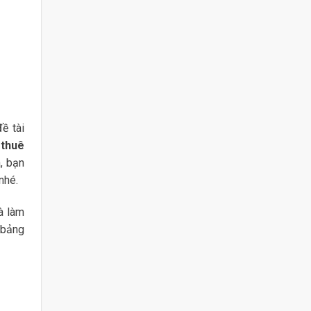
ề tài
 thuê
, bạn
nhé.
à làm
ư bảng