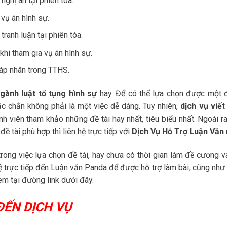
nghị án tại phiên tòa.
vụ án hình sự.
ranh luận tại phiên tòa.
hi tham gia vụ án hình sự.
háp nhân trong TTHS.
gành luật tố tụng hình sự
hay. Để có thể lựa chọn được một đ
ắc chắn không phải là một việc dễ dàng. Tuy nhiên,
dịch vụ viết
h viên tham khảo những đề tài hay nhất, tiêu biểu nhất. Ngoài ra
 tài phù hợp thì liên hệ trực tiếp với
Dịch Vụ Hỗ Trợ Luận Văn
rong việc lựa chọn đề tài, hay chưa có thời gian làm đề cương v
 hệ trực tiếp đến Luận văn Panda để được hỗ trợ làm bài, cũng nh
xem tại đường link dưới đây.
ĐẾN DỊCH VỤ