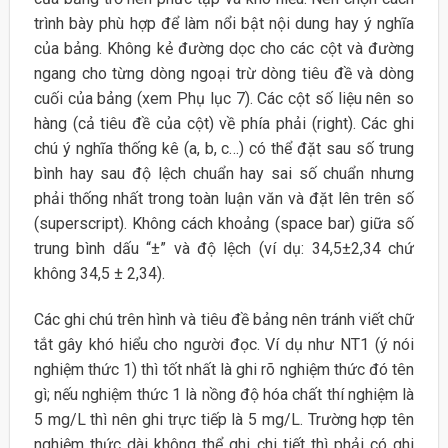
trình bày phù hợp để làm nổi bật nội dung hay ý nghĩa
của bảng. Không kẻ đường dọc cho các cột và đường
ngang cho từng dòng ngoại trừ dòng tiêu đề và dòng
cuối của bảng (xem Phụ lục 7). Các cột số liệu nên so
hàng (cả tiêu đề của cột) về phía phải (right). Các ghi
chú ý nghĩa thống kê (a, b, c…) có thể đặt sau số trung
bình hay sau độ lệch chuẩn hay sai số chuẩn nhưng
phải thống nhất trong toàn luận văn và đặt lên trên số
(superscript). Không cách khoảng (space bar) giữa số
trung bình dấu “±” và độ lệch (ví dụ: 34,5±2,34 chứ
không 34,5 ± 2,34).
Các ghi chú trên hình và tiêu đề bảng nên tránh viết chữ
tắt gây khó hiểu cho người đọc. Ví dụ như NT1 (ý nói
nghiệm thức 1) thì tốt nhất là ghi rõ nghiệm thức đó tên
gì; nếu nghiệm thức 1 là nồng độ hóa chất thí nghiệm là
5 mg/L thì nên ghi trực tiếp là 5 mg/L. Trường hợp tên
nghiệm thức dài không thể ghi chi tiết thì phải có ghi