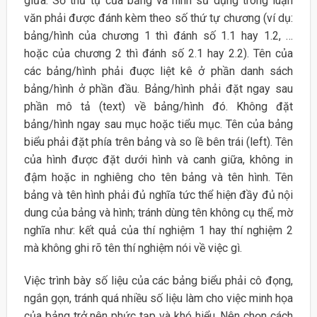
giữa. Số thứ tự của bảng và hình sử dụng trong luận
văn phải được đánh kèm theo số thứ tự chương (ví dụ:
bảng/hình của chương 1 thì đánh số 1.1 hay 1.2, …
hoặc của chương 2 thì đánh số 2.1 hay 2.2). Tên của
các bảng/hình phải đuợc liệt kê ở phần danh sách
bảng/hình ở phần đầu. Bảng/hình phải đặt ngay sau
phần mô tả (text) về bảng/hình đó. Không đặt
bảng/hình ngay sau mục hoặc tiểu mục. Tên của bảng
biểu phải đặt phía trên bảng và so lề bên trái (left). Tên
của hình được đặt dưới hình và canh giữa, không in
đậm hoặc in nghiêng cho tên bảng và tên hình. Tên
bảng và tên hình phải đủ nghĩa tức thể hiện đầy đủ nội
dung của bảng và hình; tránh dùng tên không cụ thể, mờ
nghĩa như: kết quả của thí nghiệm 1 hay thí nghiệm 2
mà không ghi rõ tên thí nghiệm nói về việc gì.
Việc trình bày số liệu của các bảng biểu phải cô đọng,
ngắn gọn, tránh quá nhiều số liệu làm cho việc minh họa
của bảng trở nên phức tạp và khó hiểu. Nên chọn cách