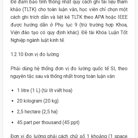
Để đảm bảo tính thống nhất quy cách ghi tài liệu tham
khảo (TLTK) cho toàn luận văn, học viên chỉ chọn một
cách ghi trích dẫn và liệt kê TLTK theo APA hoặc IEEE
được hướng dẫn ở Phụ lục 9 (trừ trường hợp Khoa,
Viện đào tạo có quy định khác). Đề tài Khóa Luận Tốt
Nghiệp ngành luật kinh tế.
1.2.10 Đơn vị đo lường
Phải dùng hệ thống đơn vị đo lường quốc tế SI, theo
nguyên tắc sau và thống nhất trong toàn luận văn:
1 litre (1 L) (từ lít viết hoa)
20 kilogram (20 kg)
2,5 hectare (2,5 ha)
45 part per thousand (45 ppt)
Đơn vị đo lường phải cách chữ số 1 khoảng (1 space