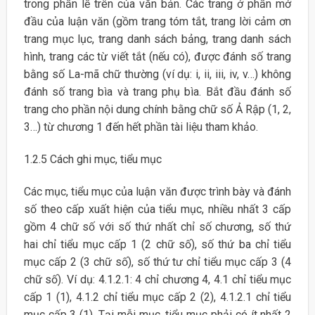
trong phần lề trên của văn bản. Các trang ở phần mở
đầu của luận văn (gồm trang tóm tắt, trang lời cảm ơn
trang mục lục, trang danh sách bảng, trang danh sách
hình, trang các từ viết tắt (nếu có), được đánh số trang
bằng số La-mã chữ thường (ví dụ: i, ii, iii, iv, v…) không
đánh số trang bìa và trang phụ bìa. Bắt đầu đánh số
trang cho phần nội dung chính bằng chữ số Ả Rập (1, 2,
3…) từ chương 1 đến hết phần tài liệu tham khảo.
1.2.5 Cách ghi mục, tiểu mục
Các mục, tiểu mục của luận văn được trình bày và đánh
số theo cấp xuất hiện của tiểu mục, nhiều nhất 3 cấp
gồm 4 chữ số với số thứ nhất chỉ số chương, số thứ
hai chỉ tiểu mục cấp 1 (2 chữ số), số thứ ba chỉ tiểu
mục cấp 2 (3 chữ số), số thứ tư chỉ tiểu mục cấp 3 (4
chữ số). Ví dụ: 4.1.2.1: 4 chỉ chương 4, 4.1 chỉ tiểu mục
cấp 1 (1), 4.1.2 chỉ tiểu mục cấp 2 (2), 4.1.2.1 chỉ tiểu
mục cấp 3 (1). Tại mỗi mục, tiểu mục phải có ít nhất 2