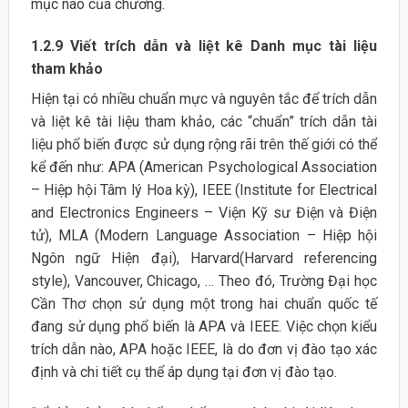
mục nào của chương.
1.2.9 Viết trích dẫn và liệt kê Danh mục tài liệu
tham khảo
Hiện tại có nhiều chuẩn mực và nguyên tắc để trích dẫn
và liệt kê tài liệu tham khảo, các “chuẩn” trích dẫn tài
liệu phổ biến được sử dụng rộng rãi trên thế giới có thể
kể đến như: APA (American Psychological Association
– Hiệp hội Tâm lý Hoa kỳ), IEEE (Institute for Electrical
and Electronics Engineers – Viện Kỹ sư Điện và Điện
tử), MLA (Modern Language Association – Hiệp hội
Ngôn ngữ Hiện đại), Harvard(Harvard referencing
style), Vancouver, Chicago, … Theo đó, Trường Đại học
Cần Thơ chọn sử dụng một trong hai chuẩn quốc tế
đang sử dụng phổ biến là APA và IEEE. Việc chọn kiểu
trích dẫn nào, APA hoặc IEEE, là do đơn vị đào tạo xác
định và chi tiết cụ thể áp dụng tại đơn vị đào tạo.