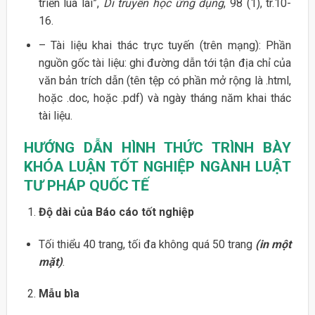
triển lúa lai”,
Di truyền học ứng dụng
, 98 (1), tr.10-
16.
– Tài liệu khai thác trực tuyến (trên mạng): Phần
nguồn gốc tài liệu: ghi đường dẫn tới tận địa chỉ của
văn bản trích dẫn (tên tệp có phần mở rộng là .html,
hoặc .doc, hoặc .pdf) và ngày tháng năm khai thác
tài liệu.
HƯỚNG DẪN HÌNH THỨC TRÌNH BÀY
KHÓA LUẬN TỐT NGHIỆP NGÀNH LUẬT
TƯ PHÁP QUỐC TẾ
Độ dài của Báo cáo tốt nghiệp
Tối thiểu 40 trang, tối đa không quá 50 trang
(in một
mặt)
.
Mẫu bìa