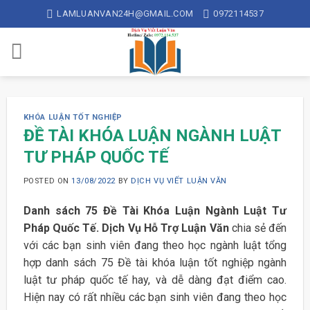
Skip
LAMLUANVAN24H@GMAIL.COM
0972114537
to
content
KHÓA LUẬN TỐT NGHIỆP
ĐỀ TÀI KHÓA LUẬN NGÀNH LUẬT
TƯ PHÁP QUỐC TẾ
POSTED ON
13/08/2022
BY
DỊCH VỤ VIẾT LUẬN VĂN
Danh sách 75 Đề Tài Khóa Luận Ngành Luật Tư
Pháp Quốc Tế.
Dịch Vụ Hỗ Trợ Luận Văn
chia sẻ đến
với các bạn sinh viên đang theo học ngành luật tổng
hợp danh sách 75 Đề tài khóa luận tốt nghiệp ngành
luật tư pháp quốc tế hay, và dễ dàng đạt điểm cao.
Hiện nay có rất nhiều các bạn sinh viên đang theo học