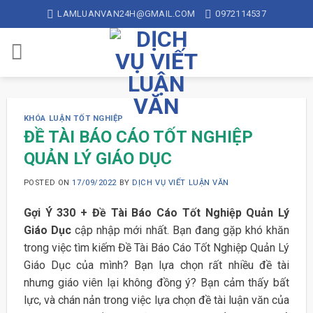
Skip
LAMLUANVAN24H@GMAIL.COM
0972114537
to
content
KHÓA LUẬN TỐT NGHIỆP
ĐỀ TÀI BÁO CÁO TỐT NGHIỆP
QUẢN LÝ GIÁO DỤC
POSTED ON
17/09/2022
BY
DỊCH VỤ VIẾT LUẬN VĂN
Gợi Ý 330 + Đề Tài Báo Cáo Tốt Nghiệp Quản Lý
Giáo Dục
cập nhập mới nhất. Bạn đang gặp khó khăn
trong việc tìm kiếm Đề Tài Báo Cáo Tốt Nghiệp Quản Lý
Giáo Dục của mình? Bạn lựa chọn rất nhiều đề tài
nhưng giáo viên lại không đồng ý? Bạn cảm thấy bất
lực, và chán nản trong việc lựa chọn đề tài luận văn của