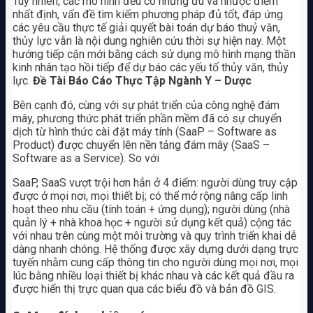
Tuy nhiên, các mô hình đều có những ưu và nhược điểm
nhất định, vấn đề tìm kiếm phương pháp đủ tốt, đáp ứng
các yêu cầu thực tế giải quyết bài toán dự báo thuỷ văn,
thủy lực vẫn là nội dung nghiên cứu thời sự hiện nay. Một
hướng tiếp cận mới bằng cách sử dụng mô hình mạng thần
kinh nhân tạo hồi tiếp để dự báo các yếu tố thủy văn, thủy
lực.
Đề Tài Báo Cáo Thực Tập Ngành Y – Dược
Bên cạnh đó, cùng với sự phát triển của công nghệ đám
mây, phương thức phát triển phần mềm đã có sự chuyển
dịch từ hình thức cài đặt máy tính (SaaP – Software as
Product) được chuyển lên nền tảng đám mây (SaaS –
Software as a Service). So với
SaaP, SaaS vượt trội hơn hẳn ở 4 điểm: người dùng truy cập
được ở mọi nơi, mọi thiết bị; có thể mở rộng nâng cấp linh
hoạt theo nhu cầu (tính toán + ứng dụng); người dùng (nhà
quản lý + nhà khoa học + người sử dụng kết quả) cộng tác
với nhau trên cùng một môi trường và quy trình triển khai dễ
dàng nhanh chóng. Hệ thống được xây dựng dưới dạng trực
tuyến nhằm cung cấp thông tin cho người dùng mọi nơi, mọi
lúc bằng nhiều loại thiết bị khác nhau và các kết quả đầu ra
được hiển thị trực quan qua các biểu đồ và bản đồ GIS.