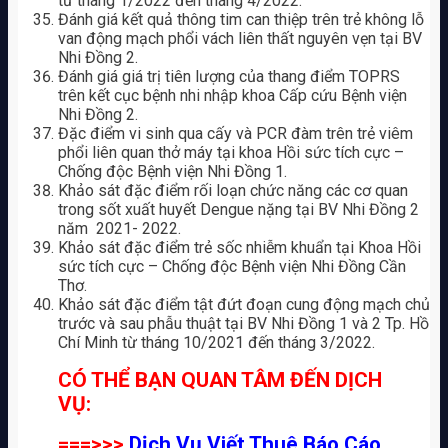
từ tháng 1/2022 đến tháng 4/2022.
Đánh giá kết quả thông tim can thiệp trên trẻ không lỗ
van động mạch phổi vách liên thất nguyên vẹn tại BV
Nhi Đồng 2.
Đánh giá giá trị tiên lượng của thang điểm TOPRS
trên kết cục bệnh nhi nhập khoa Cấp cứu Bệnh viện
Nhi Đồng 2.
Đặc điểm vi sinh qua cấy và PCR đàm trên trẻ viêm
phổi liên quan thở máy tại khoa Hồi sức tích cực –
Chống độc Bệnh viện Nhi Đồng 1.
Khảo sát đặc điểm rối loạn chức năng các cơ quan
trong sốt xuất huyết Dengue nặng tại BV Nhi Đồng 2
năm 2021- 2022.
Khảo sát đặc điểm trẻ sốc nhiễm khuẩn tại Khoa Hồi
sức tích cực – Chống độc Bệnh viện Nhi Đồng Cần
Thơ.
Khảo sát đặc điểm tật đứt đoạn cung động mạch chủ
trước và sau phẫu thuật tại BV Nhi Đồng 1 và 2 Tp. Hồ
Chí Minh từ tháng 10/2021 đến tháng 3/2022.
CÓ THỂ BẠN QUAN TÂM ĐẾN DỊCH
VỤ:
===>>>
Dịch Vụ Viết Thuê Báo Cáo