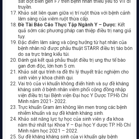
sát đột biến gen F7 trên bệnh nhân thiếu yếu tố VII di
truyền.
Khảo sát liên quan giữa vị trí ruột thừa với bệnh cảnh
lâm sàng của viêm ruột thừa cấp.
Đề Tài Báo Cáo Thực Tập Ngành Y – Dược:
Kết
quả sớm các phương pháp can thiệp điều trị nang giả
tụy.
Đặc điểm lâm sàng và cộng hưởng từ hạt nhân của
bệnh nhân nữ được phẫu thuật STARR điều trị táo bón
do sa trực tràng kiểu túi.
Đánh giá kết quả phẫu thuật điều trị ung thư tế bào
gan đơn độc, lớn hơn 5 cm.
Khảo sát qui trình ra đề thi lý thuyết trắc nghiệm cho
sinh viên y khoa chính qui.
Vai trò của vi khuẩn không điển hình và sự đề kháng
kháng sinh ở bệnh nhân viêm phổi cộng đồng nhập
viện điều trị tại Bệnh viện Đại học Y Dược TP.Hồ Chí
Minh năm 2021- 2022.
Trực khuẩn Gram âm không lên men trong các bệnh
nhiễm khuẩn và sự đề khánh kháng sinh.
Khảo sát năng lực tự học của sinh viên y đa khoa
năm thứ nhất tại Khoa Y – Đại học Y dược TP. Hồ Chí
Minh năm học 2021 – 2022.
Sự đề kháng kháng sinh của vi khuẩn gây bệnh