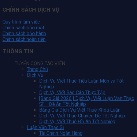
CHÍNH SÁCH DỊCH VỤ
Quy trình làm việc
Chính sách bảo mật
Chính sách bảo hành
Chính sách hoàn tiền
THÔNG TIN
TUYỂN CỘNG TÁC VIÊN
Trang Chủ
Dịch Vụ
Dịch Vụ Viết Thuê Tiểu Luận Môn và Tốt
Nghiệp
Dịch Vụ Viết Báo Cáo Thực Tập
[Bảng Giá 2026 ] Dịch Vụ Viết Luận Văn Thạc
Sĩ – Đề Án Tốt Nghiệp
Bảng Giá Dịch Vụ Viết Thuê Khóa Luận
Dịch Vụ Viết Thuê Chuyên Đề Tốt Nghiệp
Dịch Vụ Viết Thuê Đồ Án Tốt Nghiệp
Luận Văn Thạc Sĩ
Tài Chính Ngân Hàng