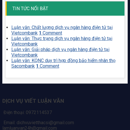
TIN TỨC NỔI BẬT
Luận văn: Chất lượng dịch vụ ngân hàng điện tử tại
Vietcombank
1
Comment
Luận văn: Thực trạng dịch vụ ngân hàng điện tử tại
Vietcombank
Luận văn: Giải pháp dịch vụ ngân hàng điện tử tại
Vietcombank
Luận văn: KQNC duy trì hợp đồng bảo hiểm nhân thọ
Sacombank
1
Comment
DỊCH VỤ VIẾT LUẬN VĂN
Điện thoại: 0972114537
Email: dichvuvietthacsi@gmail.com
lamluanvan24h@gmail.com