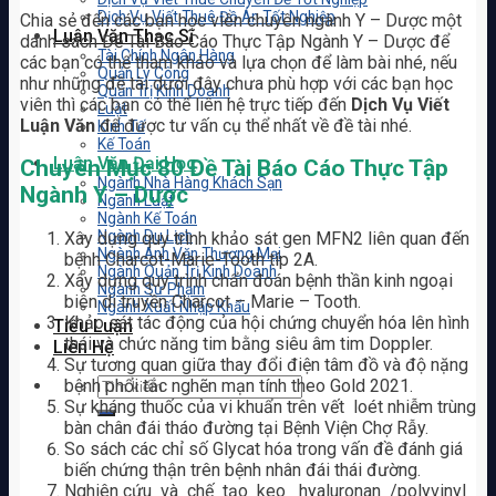
Dịch Vụ Viết Thuê Đồ Án Tốt Nghiệp
Chia sẻ đến các bạn học viên chuyên ngành Y – Dược một
Luận Văn Thạc Sĩ
danh sách Đề Tài Báo Cáo Thực Tập Ngành Y – Dược để
Tài Chính Ngân Hàng
các bạn có thể tham khảo và lựa chọn để làm bài nhé, nếu
Quản Lý Công
như những đề tài dưới đây chưa phù hợp với các bạn học
Quản Trị Kinh Doanh
viên thì các bạn có thể liên hệ trực tiếp đến
Dịch Vụ Viết
Luật
Luận Văn
để được tư vấn cụ thể nhất về đề tài nhé.
Kinh Tế
Kế Toán
Luận Văn Đại Học
Chuyên Mục 80 Đề Tài Báo Cáo Thực Tập
Ngành Nhà Hàng Khách Sạn
Ngành Y – Dược
Ngành Luật
Ngành Kế Toán
Ngành Du Lịch
Xây dựng quy trình khảo sát gen MFN2 liên quan đến
Ngành Anh Văn Thương Mại
bệnh Charcot-Marie-Tooth típ 2A.
Ngành Quản Trị Kinh Doanh
Xây dựng quy trình chẩn đoán bệnh thần kinh ngoại
Ngành Sư Phạm
biên di truyền Charcot – Marie – Tooth.
Ngành Xuất Nhập Khẩu
Khảo sát tác động của hội chứng chuyển hóa lên hình
Tiểu Luận
thái và chức năng tim bằng siêu âm tim Doppler.
Liên Hệ
Sự tương quan giữa thay đổi điện tâm đồ và độ nặng
bệnh phổi tắc nghẽn mạn tính theo Gold 2021.
Sự kháng thuốc của vi khuẩn trên vết loét nhiễm trùng
bàn chân đái tháo đường tại Bệnh Viện Chợ Rẫy.
So sách các chỉ số Glycat hóa trong vấn đề đánh giá
biến chứng thận trên bệnh nhân đái thái đường.
Nghiên cứu và chế tạo keo hyaluronan /polyvinyl