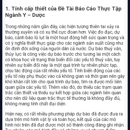
1. Tính cấp thiết của Đề Tài Báo Cáo Thực Tập
Ngành Y – Dược
Trong những năm gần đây, các hiện tượng thiên tai xảy ra
thường xuyên và có xu thế cực đoan hơn. Việc đo đạc, dự
báo, cảnh báo lũ lụt là một hoạt động hết sức quan trọng và
có ý nghĩa thiết thực giúp cho các ngành sản xuất cũng như
ổn định đời sống của người dân cả nước. Dự báo thuỷ văn,
thủy lực là công việc dự báo trước cho tương lai một cách
có khoa học về trạng thái biến đổi các yếu tố thuỷ văn, tuy
nhiên sự biến đổi này là một quá trình tự nhiên phức tạp,
chịu tác động của rất nhiều yếu tố. Tính biến động của các
yếu tố này phụ thuộc vào cả không gian và thời gian nên gây
khó khăn rất lớn cho quá trình dự báo, tìm ra được mối liên
quan giữa các yếu tố. Thêm vào đó, do thiếu các trạm quan
trắc cần thiết và thiếu sự kết hợp giữa các ngành liên quan
cho nên dữ liệu quan trắc thực tế thường là không đầy đủ,
không mang tính chất đại diện.
Hiện nay, có rất nhiều phương pháp dự báo đã được đưa ra
dựa trên mô hình vật lý và toán học, kết quả của các mô
hình nói trên đã đạt được một số thành công đáng ghi nhận.