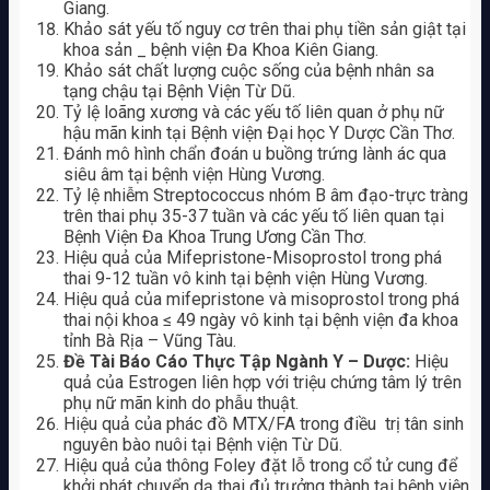
Giang.
Khảo sát yếu tố nguy cơ trên thai phụ tiền sản giật tại
khoa sản _ bệnh viện Đa Khoa Kiên Giang.
Khảo sát chất lượng cuộc sống của bệnh nhân sa
tạng chậu tại Bệnh Viện Từ Dũ.
Tỷ lệ loãng xương và các yếu tố liên quan ở phụ nữ
hậu mãn kinh tại Bệnh viện Đại học Y Dược Cần Thơ.
Đánh mô hình chẩn đoán u buồng trứng lành ác qua
siêu âm tại bệnh viện Hùng Vương.
Tỷ lệ nhiễm Streptococcus nhóm B âm đạo-trực tràng
trên thai phụ 35-37 tuần và các yếu tố liên quan tại
Bệnh Viện Đa Khoa Trung Ương Cần Thơ.
Hiệu quả của Mifepristone-Misoprostol trong phá
thai 9-12 tuần vô kinh tại bệnh viện Hùng Vương.
Hiệu quả của mifepristone và misoprostol trong phá
thai nội khoa ≤ 49 ngày vô kinh tại bệnh viện đa khoa
tỉnh Bà Rịa – Vũng Tàu.
Đề Tài Báo Cáo Thực Tập Ngành Y – Dược:
Hiệu
quả của Estrogen liên hợp với triệu chứng tâm lý trên
phụ nữ mãn kinh do phẫu thuật.
Hiệu quả của phác đồ MTX/FA trong điều trị tân sinh
nguyên bào nuôi tại Bệnh viện Từ Dũ.
Hiệu quả của thông Foley đặt lỗ trong cổ tử cung để
khởi phát chuyển dạ thai đủ trưởng thành tại bệnh viện