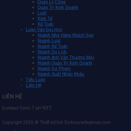
Quản Lý Công
Quản Trị Kinh Doanh
Luật
Kinh Tế
Kế Toán
Luận Văn Đại Học
Ngành Nhà Hàng Khách Sạn
Ngành Luật
Ngành Kế Toán
Ngành Du Lịch
Ngành Anh Văn Thương Mại
Ngành Quản Trị Kinh Doanh
Ngành Sư Phạm
Ngành Xuất Nhập Khẩu
Tiểu Luận
Liên Hệ
LIÊN HỆ
[contact-form-7 id="83"]
Copyright 2026 © Thiết kế bởi Dichvuvietluanvan.com