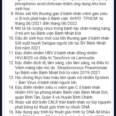
phosphonic acid/chitosan nhằm ứng dụng như keo
sinh học.
Khảo sát tổn thương gan ở bệnh nhân viêm gan siêu
vi B mới phát hiện ở Bệnh viện ĐHYD TP.HCM từ
tháng 06/2021 đến tháng 06/2022.
Mô tả tải lượng virus trong bệnh tay chân miệng nặng
ở trẻ em tại Bệnh viện Bệnh Nhiệt Đới.
Dấu ấn sinh học mới của tổn thương gan ở bệnh nhân
Sốt xuất huyết Dengue người lớn tại BV Bệnh Nhiệt
Đới năm 2021.
Đặc điểm nhiễm HBV ở bệnh nhân đồng nhiễm
HIV/AIDS có điều trị Tenofovir và Lamivudin.
Đặc điểm địch tễ, lâm sàng, cận lâm sàng, và điều trị
Viêm màng não mủ do Streptococcus Pneumoniae
tại Bệnh viện Bệnh Nhiệt Đới từ năm 2019-2021
Hội chứng thực bào máu liên quan với nhiễm Epstein
– Barr Virus ở bệnh nhân người lớn.
Đặc điểm nhiễm siêu vi viêm gan C ở bệnh nhân
nhiễm HIV tại phòng khám Bệnh viện Bệnh Nhiệt Đới,
quận Bình Tân, Quận 4 và Huyện Bình Chánh.
Khảo sát đột biến CALR trên bệnh nhân xơ tủy nguyên
phát bằng kỹ thuật giải trình tự chuỗi DNA.
Xây dựng quy trình kỹ thuật giải trình tự DNA để khảo