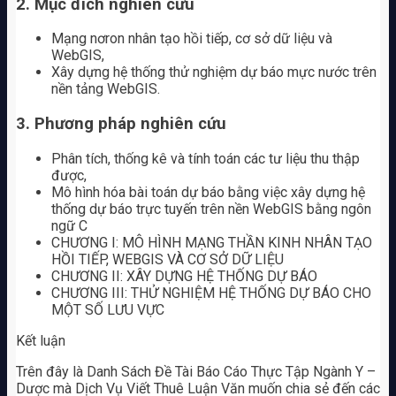
2. Mục đích nghiên cứu
Mạng nơron nhân tạo hồi tiếp, cơ sở dữ liệu và
WebGIS,
Xây dựng hệ thống thử nghiệm dự báo mực nước trên
nền tảng WebGIS.
3. Phương pháp nghiên cứu
Phân tích, thống kê và tính toán các tư liệu thu thập
được,
Mô hình hóa bài toán dự báo bằng việc xây dựng hệ
thống dự báo trực tuyến trên nền WebGIS bằng ngôn
ngữ C
CHƯƠNG I: MÔ HÌNH MẠNG THẦN KINH NHÂN TẠO
HỒI TIẾP, WEBGIS VÀ CƠ SỞ DỮ LIỆU
CHƯƠNG II: XÂY DỰNG HỆ THỐNG DỰ BÁO
CHƯƠNG III: THỬ NGHIỆM HỆ THỐNG DỰ BÁO CHO
MỘT SỐ LƯU VỰC
Kết luận
Trên đây là Danh Sách Đề Tài Báo Cáo Thực Tập Ngành Y –
Dược mà Dịch Vụ Viết Thuê Luận Văn muốn chia sẻ đến các