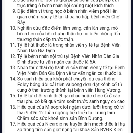
trực tràng ở bệnh nhân hội chứng ruột kích thích.
Đặc điểm vi trùng học ở bệnh nhân viêm phổi liên
quan chăm sóc y tế tại khoa hô hấp bệnh viện Chợ
Rẫy.
Nghiên cứu đặc điểm lâm sàng, cận lân sàng, mô
bệnh học của hội chứng thận hư có biến chứng tổn
thương thận cấp trước thận.
Tỷ lệ hút thuốc lá trong nhân viên y tế tại Bệnh Viện
Nhân Dân Gia Định.
Tỷ lệ bệnh nhân nội trú tại Bệnh Viện Nhân Dân Gia
Định được tư vấn ngắn cai thuốc lá 5A.
Nhận thức thái độ hành vi của nhân viên y tế tại Bệnh
Viện Nhân Dân Gia Định về tư vấn ngắn cai thuốc lá.
So sánh hiệu quả khởi phát chuyển dạ của thông
Foley bóng đôi cải tiến và bóng đơn đặt kênh cổ tử
cung ở thai trưởng thành tại bệnh viện Hùng Vương.
Tỷ lệ từ chối sinh thiết gai nhau hoặc chọc ối ở các
thai phụ có kết quả tầm soát trước sanh nguy cơ cao.
Hiệu quả của Misoprotol ngậm dưới lưỡi trong xử trí
thai 9 đến 12 tuần ngừng tiến triển tại Trung tâm
Chăm sóc sức khoẻ sinh sản Bình Dương.
Hiệu quả của Nicardipine truyền tĩnh mạch điều trị hạ
áp trong tiền sản giật nặng tại khoa Sản BVĐK Kiên