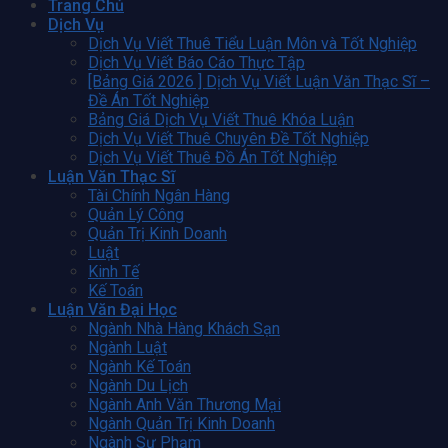
Trang Chủ
Dịch Vụ
Dịch Vụ Viết Thuê Tiểu Luận Môn và Tốt Nghiệp
Dịch Vụ Viết Báo Cáo Thực Tập
[Bảng Giá 2026 ] Dịch Vụ Viết Luận Văn Thạc Sĩ –
Đề Án Tốt Nghiệp
Bảng Giá Dịch Vụ Viết Thuê Khóa Luận
Dịch Vụ Viết Thuê Chuyên Đề Tốt Nghiệp
Dịch Vụ Viết Thuê Đồ Án Tốt Nghiệp
Luận Văn Thạc Sĩ
Tài Chính Ngân Hàng
Quản Lý Công
Quản Trị Kinh Doanh
Luật
Kinh Tế
Kế Toán
Luận Văn Đại Học
Ngành Nhà Hàng Khách Sạn
Ngành Luật
Ngành Kế Toán
Ngành Du Lịch
Ngành Anh Văn Thương Mại
Ngành Quản Trị Kinh Doanh
Ngành Sư Phạm