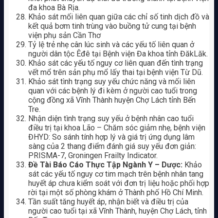
đa khoa Bà Rịa.
Khảo sát mối liên quan giữa các chỉ số tinh dịch đồ và
kết quả bơm tinh trùng vào buồng tử cung tại bệnh
viện phụ sản Cần Thơ
Tỷ lệ trẻ nhẹ cân lúc sinh và các yếu tố liên quan ở
người dân tộc Êđê tại Bệnh viện Đa khoa tỉnh ĐăkLăk.
Khảo sát các yếu tố nguy cơ liên quan đến tình trạng
vết mổ trên sản phụ mổ lấy thai tại bệnh viện Từ Dũ.
Khảo sát tình trạng suy yếu chức năng và mối liên
quan với các bệnh lý đi kèm ở người cao tuổi trong
cộng đồng xã Vĩnh Thành huyện Chợ Lách tỉnh Bến
Tre.
Nhận diện tình trạng suy yếu ở bệnh nhân cao tuổi
điều trị tại khoa Lão – Chăm sóc giảm nhẹ, bệnh viện
ĐHYD: So sánh tính hợp lý và giá trị ứng dụng lâm
sàng của 2 thang điểm đánh giá suy yếu đơn giản:
PRISMA-7, Groningen Frailty Indicator.
Đề Tài Báo Cáo Thực Tập Ngành Y – Dược:
Khảo
sát các yếu tố nguy cơ tim mạch trên bệnh nhân tang
huyết áp chưa kiểm soát với đơn trị liệu hoặc phối hợp
rời tại một số phòng khám ở Thành phố Hồ Chí Minh.
Tần suất tăng huyết áp, nhận biết và điều trị của
người cao tuổi tại xã Vĩnh Thành, huyện Chợ Lách, tỉnh