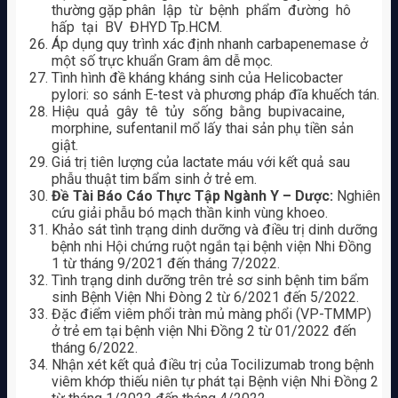
thường gặp phân lập từ bệnh phẩm đường hô
hấp tại BV ĐHYD Tp.HCM.
Áp dụng quy trình xác định nhanh carbapenemase ở
một số trực khuẩn Gram âm dễ mọc.
Tình hình đề kháng kháng sinh của Helicobacter
pylori: so sánh E-test và phương pháp đĩa khuếch tán.
Hiệu quả gây tê tủy sống bằng bupivacaine,
morphine, sufentanil mổ lấy thai sản phụ tiền sản
giật.
Giá trị tiên lượng của lactate máu với kết quả sau
phẫu thuật tim bẩm sinh ở trẻ em.
Đề Tài Báo Cáo Thực Tập Ngành Y – Dược:
Nghiên
cứu giải phẫu bó mạch thần kinh vùng khoeo.
Khảo sát tình trạng dinh dưỡng và điều trị dinh dưỡng
bệnh nhi Hội chứng ruột ngắn tại bệnh viện Nhi Đồng
1 từ tháng 9/2021 đến tháng 7/2022.
Tình trạng dinh dưỡng trên trẻ sơ sinh bệnh tim bẩm
sinh Bệnh Viện Nhi Đòng 2 từ 6/2021 đến 5/2022.
Đặc điểm viêm phổi tràn mủ màng phổi (VP-TMMP)
ở trẻ em tại bệnh viện Nhi Đồng 2 từ 01/2022 đến
tháng 6/2022.
Nhận xét kết quả điều trị của Tocilizumab trong bệnh
viêm khớp thiếu niên tự phát tại Bệnh viện Nhi Đồng 2