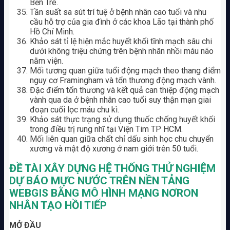
Bến Tre.
Tần suất sa sút trí tuệ ở bệnh nhân cao tuổi và nhu
cầu hỗ trợ của gia đình ở các khoa Lão tại thành phố
Hồ Chí Minh.
Khảo sát tỉ lệ hiện mắc huyết khối tĩnh mạch sâu chi
dưới không triệu chứng trên bệnh nhân nhồi máu não
nằm viện.
Mối tương quan giữa tuổi động mạch theo thang điểm
nguy cơ Framingham và tổn thương động mạch vành.
Đặc điểm tổn thương và kết quả can thiệp động mạch
vành qua da ở bệnh nhân cao tuổi suy thận mạn giai
đoạn cuối lọc máu chu kì.
Khảo sát thực trạng sử dụng thuốc chống huyết khối
trong điều trị rung nhĩ tại Viện Tim TP HCM.
Mối liên quan giữa chất chỉ dấu sinh học chu chuyển
xương và mật độ xương ở nam giới trên 50 tuổi.
ĐỀ TÀI
XÂY DỰNG HỆ THỐNG THỬ NGHIỆM
DỰ BÁO MỰC NƯỚC TRÊN NỀN TẢNG
WEBGIS BẰNG MÔ HÌNH MẠNG NƠRON
NHÂN TẠO HỒI TIẾP
MỞ ĐẦU