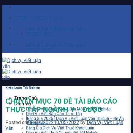
Skip
to
TUYỂN CÔNG TÁC VIÊN
content
lamluanvan24h@gmail.com
0972114537
lamluanvan24h@gmail.com
0972114537
Khóa Luận Tốt Nghiệp
Trang Chủ
CHUYÊN MỤC 70 ĐỀ TÀI BÁO CÁO
Dịch Vụ
THỰC TẬP NGÀNH Y – DƯỢC
Dịch Vụ Viết Thuê Tiểu Luận Môn và Tốt Nghiệp
Dịch Vụ Viết Báo Cáo Thực Tập
[Bảng Giá 2026 ] Dịch Vụ Viết Luận Văn Thạc Sĩ – Đề Án
Posted on
08/04/2022
10/05/2022
by
Dịch Vụ Viết Luận
Tốt Nghiệp
Văn
Bảng Giá Dịch Vụ Viết Thuê Khóa Luận
Dịch Vụ Viết Thuê Chuyên Đề Tốt Nghiệp